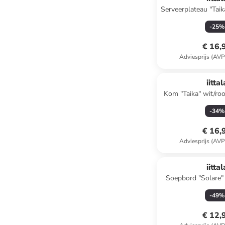
Serveerplateau "Tai
(L)12 x (B
-
25
%
€ 16,
Adviesprijs (AVP
iittal
Kom "Taika" wit/ro
ml
-
34
%
€ 16,
Adviesprijs (AVP
iittal
Soepbord "Solare"
cm
-
49
%
€ 12,