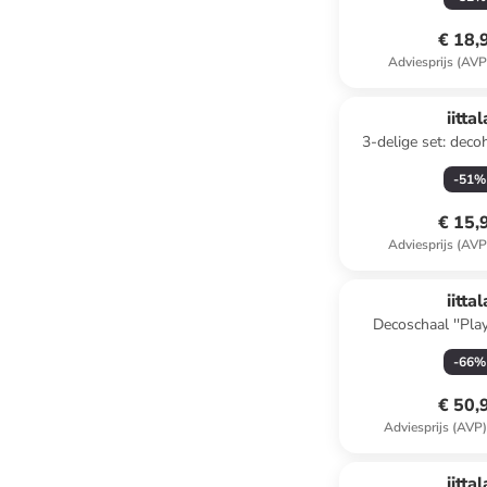
€ 18,
Adviesprijs (AVP
iittal
3-delige set: dec
lichtroze/grijs/g
-
51
%
€ 15,
Adviesprijs (AVP
iittal
Decoschaal ''Play'
(B)20,1 x (H)5 x
-
66
%
€ 50,
Adviesprijs (AVP
iittal