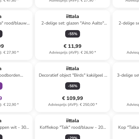
)
:
€ 47,80
*
Adviesprijs (AVP)
:
€ 27,90
*
Adviesp
Top deal
a
iittala
ka" rood/blauw -
2-delige set: glazen "Aino Aalto"
2-delige s
)12 cm
groen - 330 ml
g
-
55
%
99
€ 11,99
)
:
€ 27,90
*
Adviesprijs (AVP)
:
€ 26,90
*
Adviesp
clusief
a
iittala
broodborden
Decoratief object "Birds" kaki/geel -
3-delige se
- Ø 17 cm
(B)6 x (H)9,5 cm
r
-
56
%
9
€ 109,99
)
:
€ 22,90
*
Adviesprijs (AVP)
:
€ 250,00
*
Adviesp
a
iittala
oppen wit - 300
Koffiekop "Taik" rood/blauw - 200
Kop "Talka
ml
-
29
%