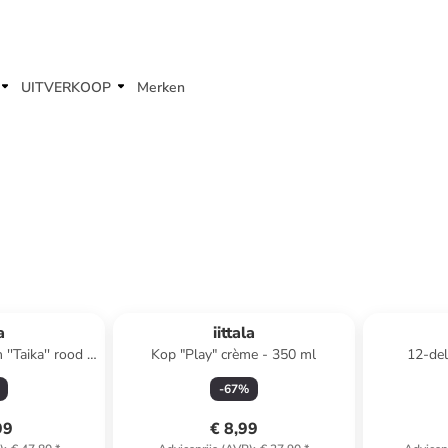
UITVERKOOP
Merken
a
iittala
''Taika'' rood -
Kop "Play" crème - 350 ml
12-del
l
de
-
67
%
99
€ 8,99