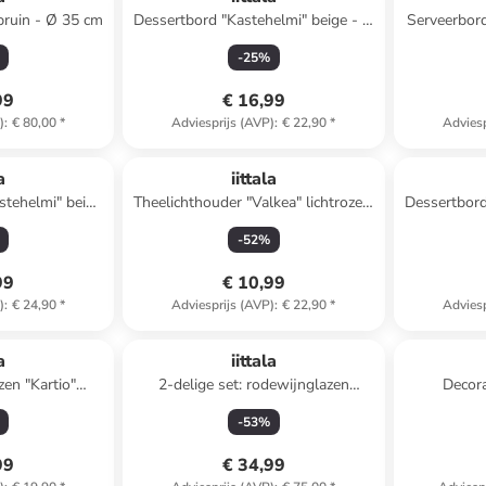
tbruin - Ø 35 cm
Dessertbord "Kastehelmi" beige - Ø
Serveerbord
17 cm
-
25
%
99
€ 16,99
)
:
€ 80,00
*
Adviesprijs (AVP)
:
€ 22,90
*
Adviesp
a
iittala
stehelmi" beige
Theelichthouder "Valkea" lichtroze -
Dessertbord
 cm
Ø 6 cm
-
52
%
99
€ 10,99
)
:
€ 24,90
*
Adviesprijs (AVP)
:
€ 22,90
*
Adviesp
a
iittala
zen "Kartio"
2-delige set: rodewijnglazen
Decora
 210 ml
"Ultima" - 230 ml
lichtroze/b
-
53
%
99
€ 34,99