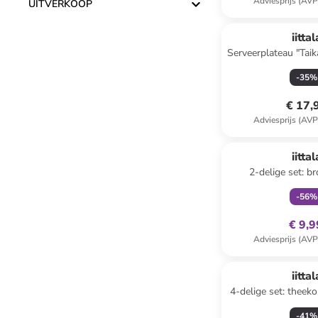
Adviesprijs (AVP
UITVERKOOP
iittal
Serveerplateau "Tai
(L)24 x (B
-
35
%
€ 17,
Adviesprijs (AVP
family
ex
iittal
2-delige set: 
"Kastehelmi" 
-
56
%
€ 9,9
Adviesprijs (AVP
iittal
4-delige set: theek
ml
-
41
%