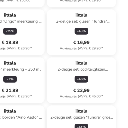
rijs (AVP)
:
€ 250,00
*
Adviesprijs (AVP)
:
€ 19,90
*
iittala
iittala
 "Origo" meerkleurig -
2-delige set: glazen "Tundra"
Ø 20 cm
transparant - 290 ml
-
25
%
-
43
%
€ 19,99
€ 16,99
rijs (AVP)
:
€ 26,90
*
Adviesprijs (AVP)
:
€ 29,90
*
iittala
iittala
" meerkleurig - 250 ml
2-delige set: cocktailglazen
"Essence" - 630 ml
-
7
%
-
46
%
€ 21,99
€ 23,99
rijs (AVP)
:
€ 23,90
*
Adviesprijs (AVP)
:
€ 45,00
*
iittala
iittala
t: borden "Aino Aalto" -
2-delige set: glazen "Tundra" groen
Ø 17,5 cm
- 160 ml
-
41
%