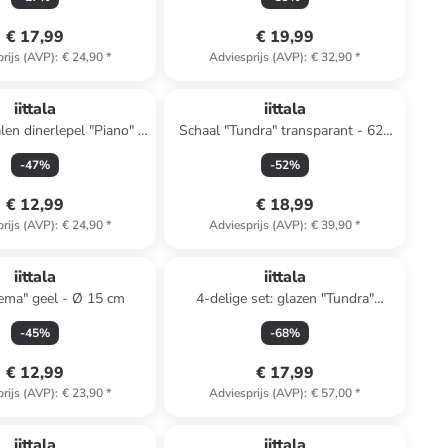
€ 17,99
€ 19,99
rijs (AVP)
:
€ 24,90
*
Adviesprijs (AVP)
:
€ 32,90
*
iittala
iittala
len dinerlepel "Piano" -
Schaal "Tundra" transparant - 620
(L)20 cm
ml
-
47
%
-
52
%
€ 12,99
€ 18,99
rijs (AVP)
:
€ 24,90
*
Adviesprijs (AVP)
:
€ 39,90
*
iittala
iittala
ema" geel - Ø 15 cm
4-delige set: glazen "Tundra"
transparant - 160 ml
-
45
%
-
68
%
€ 12,99
€ 17,99
rijs (AVP)
:
€ 23,90
*
Adviesprijs (AVP)
:
€ 57,00
*
iittala
iittala