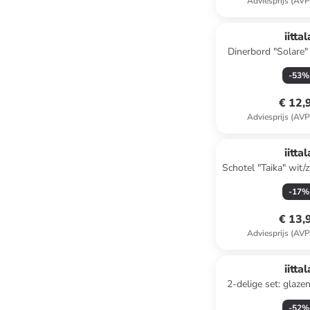
Adviesprijs (AVP
iittal
Dinerbord "Solare"
-
53
%
€ 12,
Adviesprijs (AVP
iittal
Schotel "Taika" wit
-
17
%
€ 13,
Adviesprijs (AVP
iittal
2-delige set: glazen
380 m
-
52
%