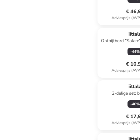
€ 46,
Adviesprijs (AVP
iittal
Ontbijtbord "Solare
-
44
%
€ 10,
Adviesprijs (AVP
iittal
2-delige set: 
-
40
%
€ 17,
Adviesprijs (AVP
iittal