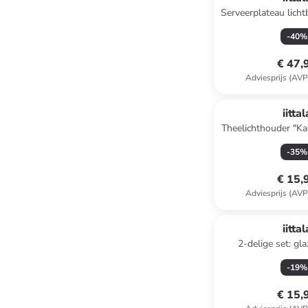
Serveerplateau lich
-
40
%
€ 47,
Adviesprijs (AVP
iittal
Theelichthouder "Ka
- Ø 6,4
-
35
%
€ 15,
Adviesprijs (AVP
iittal
2-delige set: gla
lichtroze -
-
19
%
€ 15,