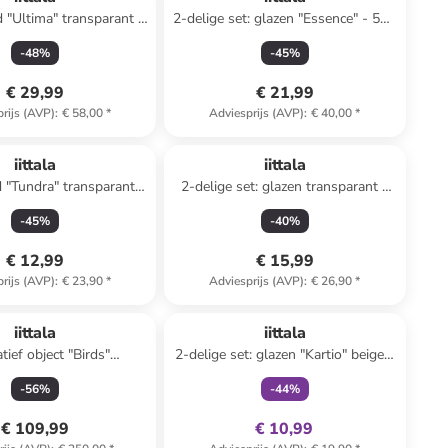
 "Ultima" transparant -
2-delige set: glazen "Essence" - 550
Ø 25 cm
ml
-
48
%
-
45
%
€ 29,99
€ 21,99
rijs (AVP)
:
€ 58,00
*
Adviesprijs (AVP)
:
€ 40,00
*
iittala
iittala
 "Tundra" transparant -
2-delige set: glazen transparant -
Ø 15,4 cm
260 ml
-
45
%
-
40
%
€ 12,99
€ 15,99
rijs (AVP)
:
€ 23,90
*
Adviesprijs (AVP)
:
€ 26,90
*
family
exclusief
iittala
iittala
tief object "Birds"
2-delige set: glazen "Kartio" beige -
lauw - (B)6 x (H)9,5 cm
210 ml
-
56
%
-
44
%
€ 109,99
€ 10,99