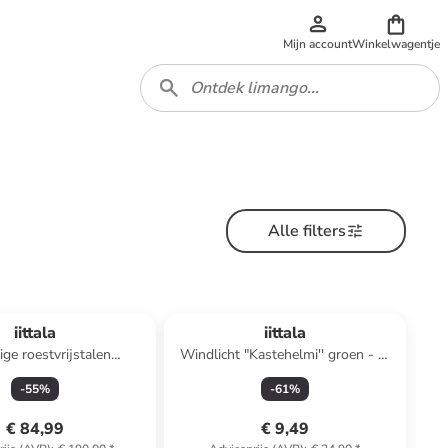
Mijn account
Winkelwagentje
Alle filters
Reeds in een ander winkelwagentje
iittala
iittala
ige roestvrijstalen
Windlicht "Kastehelmi'' groen - Ø
ssertbestekset
6,4 cm
-
55
%
-
61
%
€ 84,99
€ 9,49