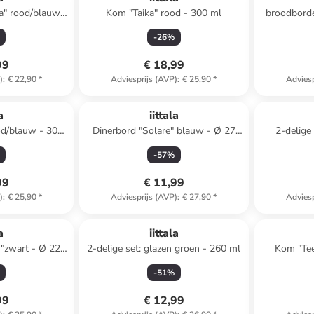
ka" rood/blauw -
Kom "Taika" rood - 300 ml
broodborde
)12 cm
-
26
%
99
€ 18,99
)
:
€ 22,90
*
Adviesprijs (AVP)
:
€ 25,90
*
Adviesp
a
iittala
od/blauw - 300
Dinerbord "Solare" blauw - Ø 27
2-delige
cm
"Ultima" t
-
57
%
99
€ 11,99
)
:
€ 25,90
*
Adviesprijs (AVP)
:
€ 27,90
*
Adviesp
Top deal
a
iittala
 "zwart - Ø 22
2-delige set: glazen groen - 260 ml
Kom "Te
-
51
%
99
€ 12,99