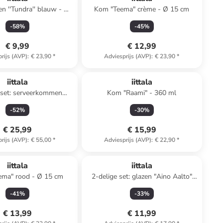
n ''Tundra'' blauw - Ø
Kom "Teema" crème - Ø 15 cm
15,4 cm
-
58
%
-
45
%
€ 9,99
€ 12,99
rijs (AVP)
:
€ 23,90
*
Adviesprijs (AVP)
:
€ 23,90
*
iittala
iittala
 set: serveerkommen
Kom "Raami" - 360 ml
ransparant - Ø 11,5 cm
-
52
%
-
30
%
€ 25,99
€ 15,99
rijs (AVP)
:
€ 55,00
*
Adviesprijs (AVP)
:
€ 22,90
*
iittala
iittala
ema" rood - Ø 15 cm
2-delige set: glazen "Aino Aalto"
grijs - 220 ml
-
41
%
-
33
%
€ 13,99
€ 11,99