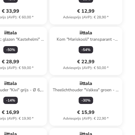
€ 33,99
€ 12,99
rijs (AVP)
:
€ 60,00
*
Adviesprijs (AVP)
:
€ 28,90
*
iittala
iittala
t: glazen "Kastehelmi" -
Kom "Mariskooli" transparant -
300 ml
(H)15,5 x Ø 12,4 cm
-
50
%
-
54
%
€ 28,99
€ 22,99
rijs (AVP)
:
€ 59,00
*
Adviesprijs (AVP)
:
€ 50,00
*
iittala
iittala
der "Kivi" grijs - Ø 6,5
Theelichthouder "Valkea" groen - Ø
cm
6 cm
-
14
%
-
30
%
€ 16,99
€ 15,99
rijs (AVP)
:
€ 19,90
*
Adviesprijs (AVP)
:
€ 22,90
*
iittala
iittala