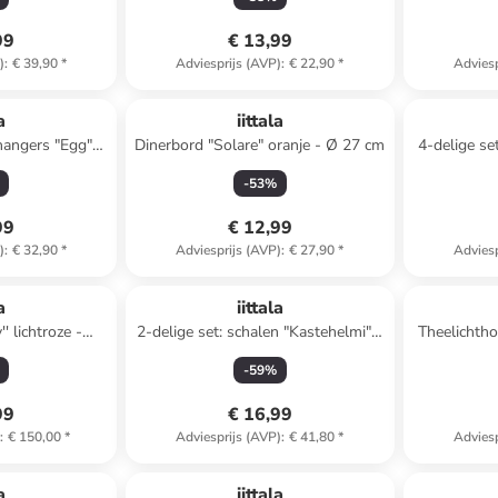
99
€ 13,99
)
:
€ 39,90
*
Adviesprijs (AVP)
:
€ 22,90
*
Adviesp
a
iittala
ohangers "Egg"
Dinerbord "Solare" oranje - Ø 27 cm
4-delige se
eel - (L)6 cm
-
53
%
99
€ 12,99
)
:
€ 32,90
*
Adviesprijs (AVP)
:
€ 27,90
*
Adviesp
a
iittala
' lichtroze -
2-delige set: schalen "Kastehelmi" -
Theelichthou
 (D)12,5 cm
230 ml
-
59
%
99
€ 16,99
)
:
€ 150,00
*
Adviesprijs (AVP)
:
€ 41,80
*
Adviesp
a
iittala