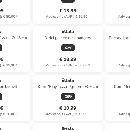
99
€ 13,99
)
:
€ 80,00
*
Adviesprijs (AVP)
:
€ 19,90
*
Adviesp
a
iittala
" wit - Ø 18 cm
3-delige set: decohangers
Roestvrijsta
lichtroze/lichtblauw/zilverkleurig -
-
62
%
(L)7,3 cm
99
€ 18,99
)
:
€ 19,90
*
Adviesprijs (AVP)
:
€ 50,00
*
Adviesp
a
iittala
borden wit
Kom ''Play'' paars/groen - Ø 9 cm
Kom "Te
-
30
%
99
€ 10,99
)
:
€ 30,00
*
Adviesprijs (AVP)
:
€ 15,90
*
Adviesp
a
iittala