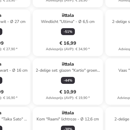
)
:
€ 25,90
*
Adviesprijs (AVP)
:
€ 26,90
*
Adviesp
a
iittala
 wit - Ø 27 cm
Windlicht "Ultima" - Ø 6,5 cm
2-delige 
"Taika" wi
-
51
%
99
€ 16,99
)
:
€ 27,90
*
Adviesprijs (AVP)
:
€ 34,90
*
Adviesp
Top deal
a
iittala
/zwart - Ø 16 cm
2-delige set: glazen "Kartio" groen -
Vaas '
210 ml
-
44
%
99
€ 10,99
)
:
€ 16,90
*
Adviesprijs (AVP)
:
€ 19,90
*
Adviesp
a
iittala
 "Taika Sato" -
Kom "Raami" lichtroze - Ø 12,6 cm
2-delige 
l
tran
-
38
%