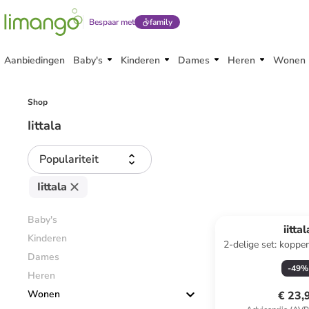
Bespaar met
family
Aanbiedingen
Baby's
Kinderen
Dames
Heren
Wonen
Shop
Iittala
Populariteit
Iittala
Baby's
iittal
Kinderen
2-delige set: koppen 
Dames
300 m
-
49
%
Heren
Wonen
€ 23,