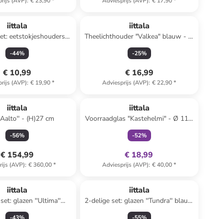
rijs (AVP)
:
€ 23,90
*
Adviesprijs (AVP)
:
€ 17,90
*
iittala
iittala
set: eetstokjeshouders
Theelichthouder "Valkea" blauw - Ø
t/turquoise - (L)4,7 cm
8,5 cm
-
44
%
-
25
%
€ 10,99
€ 16,99
rijs (AVP)
:
€ 19,90
*
Adviesprijs (AVP)
:
€ 22,90
*
family
exclusief
iittala
iittala
'Aalto'' - (H)27 cm
Voorraadglas "Kastehelmi" - Ø 11,6
cm
-
56
%
-
52
%
€ 154,99
€ 18,99
rijs (AVP)
:
€ 360,00
*
Adviesprijs (AVP)
:
€ 40,00
*
iittala
iittala
set: glazen ''Ultima''
2-delige set: glazen ''Tundra'' blauw
sparant - 50 ml
- 160 ml
-
43
%
-
55
%