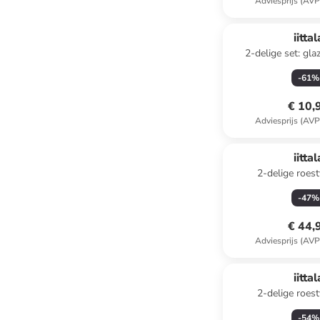
Adviesprijs (AVP
iittal
2-delige set: gla
transparant 
-
61
%
€ 10,
Adviesprijs (AVP
iittal
2-delige roest
saladebestekse
-
47
%
€ 44,
Adviesprijs (AVP
iittal
2-delige roest
saladebestekset "Citterio
-
54
%