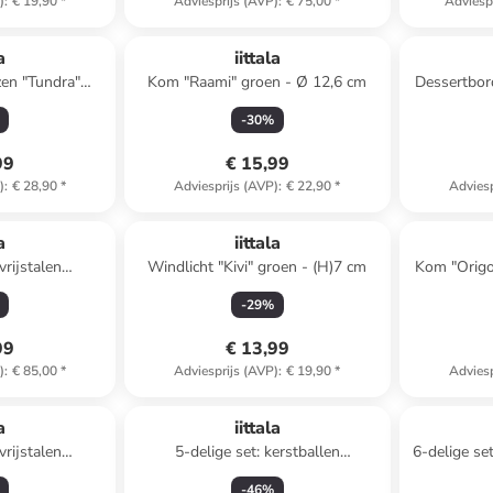
)
:
€ 19,90
*
Adviesprijs (AVP)
:
€ 75,00
*
Adviesp
a
iittala
zen "Tundra"
Kom "Raami" groen - Ø 12,6 cm
Dessertbord
- 160 ml
-
30
%
99
€ 15,99
)
:
€ 28,90
*
Adviesprijs (AVP)
:
€ 22,90
*
Adviesp
a
iittala
vrijstalen
Windlicht "Kivi" groen - (H)7 cm
Kom "Origo
t "Artik"
-
29
%
99
€ 13,99
)
:
€ 85,00
*
Adviesprijs (AVP)
:
€ 19,90
*
Adviesp
a
iittala
vrijstalen
5-delige set: kerstballen
6-delige se
 98" - (L)24
beige/oranje/rood - Ø 4 cm
-
46
%