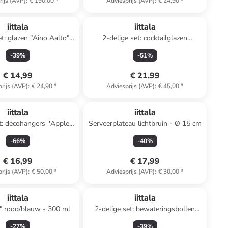
rijs (AVP)
:
€ 190,00
*
Adviesprijs (AVP)
:
€ 24,90
*
iittala
iittala
et: glazen "Aino Aalto"
2-delige set: cocktailglazen
roen - 220 ml
"Essence" - 310 ml
-
39
%
-
51
%
€ 14,99
€ 21,99
rijs (AVP)
:
€ 24,90
*
Adviesprijs (AVP)
:
€ 45,00
*
iittala
iittala
t: decohangers ''Apple''
Serveerplateau lichtbruin - Ø 15 cm
ood - (L)9 cm
-
66
%
-
40
%
€ 16,99
€ 17,99
rijs (AVP)
:
€ 50,00
*
Adviesprijs (AVP)
:
€ 30,00
*
iittala
iittala
" rood/blauw - 300 ml
2-delige set: bewateringsbollen
transparant
-
27
%
-
39
%