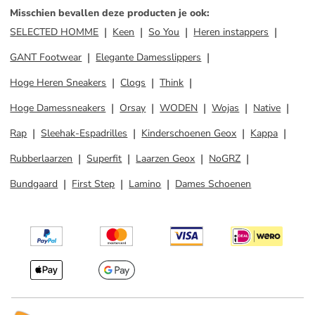
Misschien bevallen deze producten je ook
:
SELECTED HOMME
Keen
So You
Heren instappers
GANT Footwear
Elegante Damesslippers
Hoge Heren Sneakers
Clogs
Think
Hoge Damessneakers
Orsay
WODEN
Wojas
Native
Rap
Sleehak-Espadrilles
Kinderschoenen Geox
Kappa
Rubberlaarzen
Superfit
Laarzen Geox
NoGRZ
Bundgaard
First Step
Lamino
Dames Schoenen