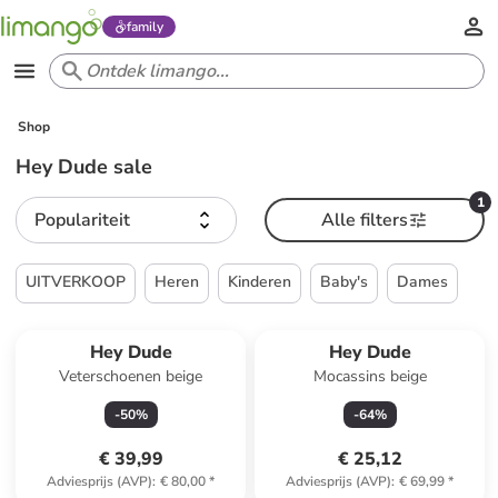
family
Shop
Hey Dude sale
1
Populariteit
Alle filters
UITVERKOOP
Heren
Kinderen
Baby's
Dames
Hey Dude
Hey Dude
Veterschoenen beige
Mocassins beige
-
50
%
-
64
%
€ 39,99
€ 25,12
Adviesprijs (AVP)
:
€ 80,00
*
Adviesprijs (AVP)
:
€ 69,99
*