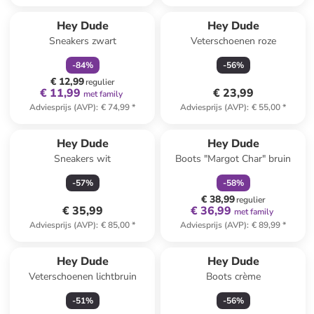
family
korting
Hey Dude
Hey Dude
Sneakers zwart
Veterschoenen roze
-
84
%
-
56
%
€ 12,99
regulier
€ 11,99
€ 23,99
met family
Adviesprijs (AVP)
:
€ 74,99
*
Adviesprijs (AVP)
:
€ 55,00
*
family
korting
Hey Dude
Hey Dude
Sneakers wit
Boots "Margot Char" bruin
-
57
%
-
58
%
€ 38,99
regulier
€ 35,99
€ 36,99
met family
Adviesprijs (AVP)
:
€ 85,00
*
Adviesprijs (AVP)
:
€ 89,99
*
Hey Dude
Hey Dude
Veterschoenen lichtbruin
Boots crème
-
51
%
-
56
%