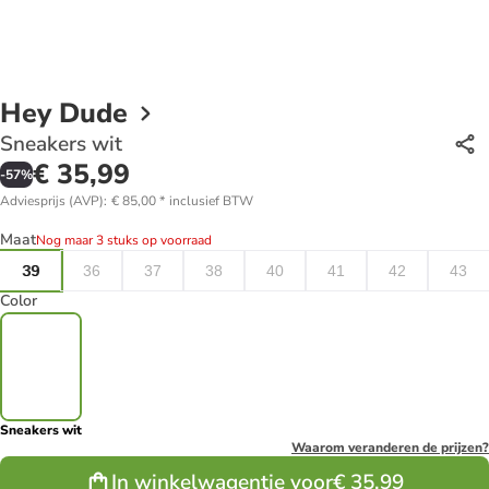
Hey Dude
Sneakers wit
€ 35,99
-
57
%
Adviesprijs (AVP)
:
€ 85,00
*
inclusief BTW
Maat
Nog maar 3 stuks op voorraad
39
36
37
38
40
41
42
43
Color
Sneakers wit
Waarom veranderen de prijzen?
In winkelwagentje voor
€ 35,99