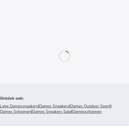
Ontdek ook
:
Lage Damessneakers
|
Dames Sneakers
|
Dames Outdoor Sport
|
Dames Schoenen
|
Dames Sneakers Sale
|
Damesschoenen