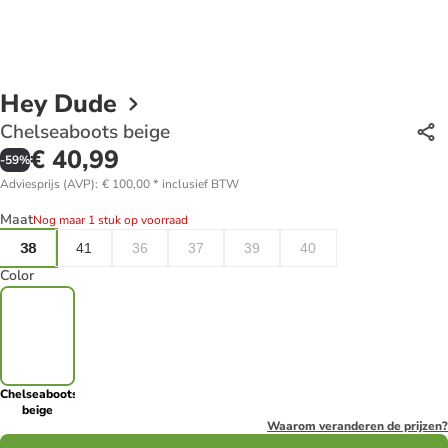
Hey Dude
Chelseaboots beige
€ 40,99
-
59
%
Adviesprijs (AVP)
:
€ 100,00
*
inclusief BTW
Maat
Nog maar 1 stuk op voorraad
38
41
36
37
39
40
Color
Chelseaboots
beige
Waarom veranderen de prijzen?