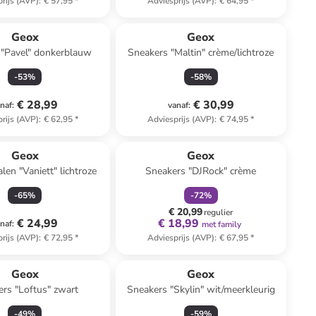
rijs (AVP)
:
€ 57,95
*
Adviesprijs (AVP)
:
€ 64,95
*
Geox
Geox
 "Pavel" donkerblauw
Sneakers "Maltin" crème/lichtroze
-
53
%
-
58
%
€ 28,99
€ 30,99
naf
:
vanaf
:
rijs (AVP)
:
€ 62,95
*
Adviesprijs (AVP)
:
€ 74,95
*
family
korting
Geox
Geox
len "Vaniett" lichtroze
Sneakers "DJRock" crème
-
65
%
-
72
%
€ 20,99
regulier
€ 24,99
€ 18,99
naf
:
met family
rijs (AVP)
:
€ 72,95
*
Adviesprijs (AVP)
:
€ 67,95
*
Geox
Geox
rs "Loftus" zwart
Sneakers "Skylin" wit/meerkleurig
-
49
%
-
59
%