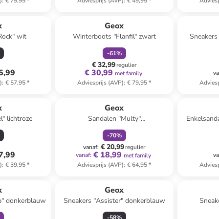
)
:
€ 79,95
*
Adviesprijs (AVP)
:
€ 49,95
*
Adviesp
family
korting
x
Geox
Rock" wit
Winterboots "Flanfil" zwart
Sneakers
-
61
%
€ 32,99
regulier
5,99
€ 30,99
va
met family
)
:
€ 57,95
*
Adviesprijs (AVP)
:
€ 79,95
*
Adviesp
family
korting
x
Geox
" lichtroze
Sandalen "Multy"
Enkelsanda
donkerblauw/rood
-
70
%
€ 20,99
vanaf
:
regulier
7,99
€ 18,99
vanaf
:
va
met family
)
:
€ 39,95
*
Adviesprijs (AVP)
:
€ 64,95
*
Adviesp
orting
x
Geox
b" donkerblauw
Sneakers "Assister" donkerblauw
Sneake
-
58
%