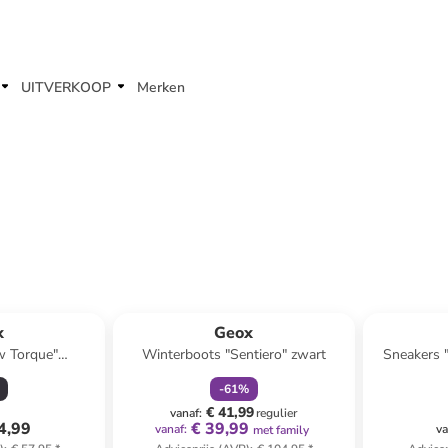
UITVERKOOP
Merken
family
korting
x
Geox
w Torque"
Winterboots "Sentiero" zwart
Sneakers 
anje
-
61
%
€ 41,99
vanaf
:
regulier
4,99
€ 39,99
vanaf
:
va
met family