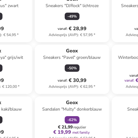
tus" zwart
Sneakers "DJRock" lichtroze
Sneakers
-
49
%
99
€ 28,99
vanaf
:
va
)
:
€ 54,95
*
Adviesprijs (AVP)
:
€ 57,95
*
Adviesp
x
Geox
a" grijs/wit
Sneakers "Pavel" groen/blauw
Winterboot
-
50
%
vana
99
€ 30,99
vanaf
:
vanaf
:
)
:
€ 120,00
*
Adviesprijs (AVP)
:
€ 62,95
*
Adviesp
family
korting
x
Geox
 kaki/blauw
Sandalen "Multy" donkerblauw
Sneak
-
62
%
€ 21,99
regulier
99
€ 19,99
met family