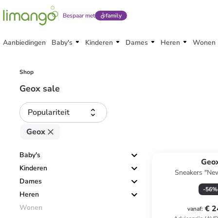
Bespaar met
family
Aanbiedingen
Baby's
Kinderen
Dames
Heren
Wonen
Shop
Geox sale
Populariteit
Geox
Baby's
Geo
Kinderen
Sneakers "Ne
Dames
zwart/or
-
56
%
Heren
Wonen
€ 2
vanaf
: