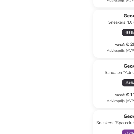
Adviesprijs (AVP
Geo
Sneakers "DJ
-
55
%
€ 2
vanaf
:
Adviesprijs (AVP
Geo
Sandalen "Adriel
-
54
%
€ 1
vanaf
:
Adviesprijs (AVP
family
k
Geo
Sneakers "Spaceclu
-
72
%