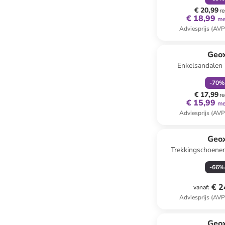
€ 20,99
re
€ 18,99
me
Adviesprijs (AVP
family
k
Geo
Enkelsandalen
donkerb
-
70
%
€ 17,99
re
€ 15,99
me
Adviesprijs (AVP
Geo
Trekkingschoene
zwart/g
-
66
%
€ 2
vanaf
:
Adviesprijs (AVP
Geo