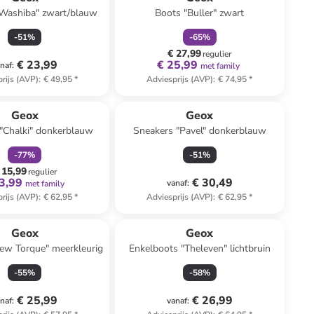
"Washiba" zwart/blauw
Boots "Buller" zwart
-
51
%
-
65
%
€ 27,99
regulier
€ 23,99
€ 25,99
naf
:
met family
rijs (AVP)
:
€ 49,95
*
Adviesprijs (AVP)
:
€ 74,95
*
family
korting
Geox
Geox
"Chalki" donkerblauw
Sneakers "Pavel" donkerblauw
-
77
%
-
51
%
 15,99
regulier
3,99
€ 30,49
vanaf
:
met family
rijs (AVP)
:
€ 62,95
*
Adviesprijs (AVP)
:
€ 62,95
*
Geox
Geox
ew Torque" meerkleurig
Enkelboots "Theleven" lichtbruin
-
55
%
-
58
%
€ 25,99
€ 26,99
naf
:
vanaf
: