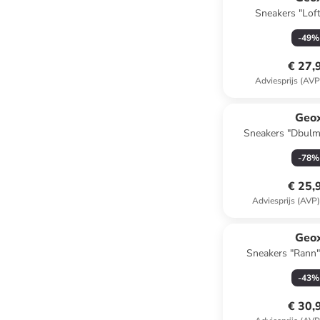
Sneakers "Lof
-
49
%
€ 27,
Adviesprijs (AVP
Geo
Sneakers "Dbulmy
-
78
%
€ 25,
Adviesprijs (AVP
Geo
Sneakers "Rann"
-
43
%
€ 30,