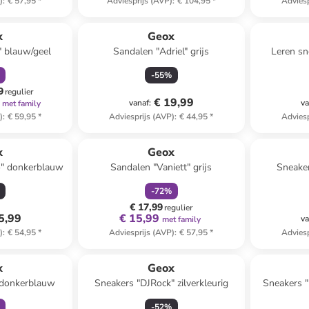
)
:
€ 57,95
*
Adviesprijs (AVP)
:
€ 104,95
*
Adviesp
orting
x
Geox
" blauw/geel
Sandalen "Adriel" grijs
Leren sn
-
55
%
9
regulier
€ 19,99
vanaf
:
va
met family
)
:
€ 59,95
*
Adviesprijs (AVP)
:
€ 44,95
*
Adviesp
family
korting
x
Geox
o" donkerblauw
Sandalen "Vaniett" grijs
Sneaker
-
72
%
€ 17,99
regulier
5,99
€ 15,99
va
met family
)
:
€ 54,95
*
Adviesprijs (AVP)
:
€ 57,95
*
Adviesp
orting
x
Geox
 donkerblauw
Sneakers "DJRock" zilverkleurig
Sneakers "
-
52
%