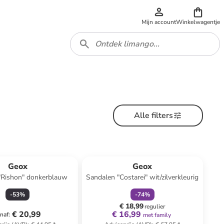
Mijn account
Winkelwagentje
Alle filters
family
korting
Geox
Geox
"Rishon" donkerblauw
Sandalen "Costarei" wit/zilverkleurig
-
53
%
-
74
%
€ 18,99
regulier
€ 20,99
€ 16,99
naf
:
met family