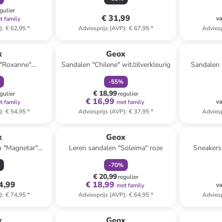
gulier
€ 31,99
va
t family
)
:
€ 62,95
*
Adviesprijs (AVP)
:
€ 67,95
*
Adviesp
orting
family
korting
x
Geox
 "Roxanne"
Sandalen "Chilene" wit/zilverkleurig
Sandalen 
lauw
-
55
%
€ 18,99
gulier
regulier
€ 16,99
va
t family
met family
)
:
€ 54,95
*
Adviesprijs (AVP)
:
€ 37,95
*
Adviesp
family
korting
x
Geox
n "Magnetar"
Leren sandalen "Soleima" roze
Sneakers 
eel
-
70
%
€ 20,99
regulier
4,99
€ 18,99
va
met family
)
:
€ 74,95
*
Adviesprijs (AVP)
:
€ 64,95
*
Adviesp
x
Geox