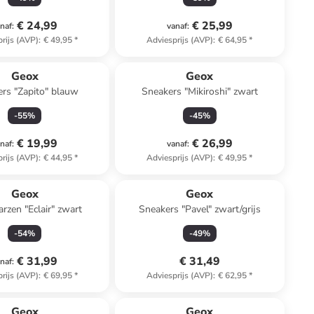
€ 24,99
€ 25,99
naf
:
vanaf
:
rijs (AVP)
:
€ 49,95
*
Adviesprijs (AVP)
:
€ 64,95
*
Geox
Geox
rs "Zapito" blauw
Sneakers "Mikiroshi" zwart
-
55
%
-
45
%
€ 19,99
€ 26,99
naf
:
vanaf
:
rijs (AVP)
:
€ 44,95
*
Adviesprijs (AVP)
:
€ 49,95
*
Geox
Geox
arzen "Eclair" zwart
Sneakers "Pavel" zwart/grijs
-
54
%
-
49
%
€ 31,99
€ 31,49
naf
:
rijs (AVP)
:
€ 69,95
*
Adviesprijs (AVP)
:
€ 62,95
*
Geox
Geox