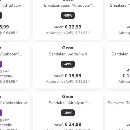
" lichtblauw
Enkelsandalen "Airadyum"
Sneakers 
donkerblauw/oranje
-
58
%
6,99
€ 22,99
vanaf
:
va
)
:
€ 64,95
*
Adviesprijs (AVP)
:
€ 54,95
*
Adviesp
orting
x
Geox
Willaboom"
Sandalen "Adriel" wit
Sandalen 
lauw
-
49
%
€
gulier
€ 19,99
€ 1
vanaf
:
t family
)
:
€ 84,95
*
Adviesprijs (AVP)
:
€ 39,95
*
Adviesp
orting
x
Geox
il" donkerblauw
Sandalen "Airadyum"
Sneakers "N
donkerblauw/rood
-
49
%
gulier
€ 24,99
vanaf
:
va
t family