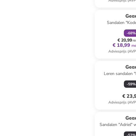
Adviesprijs (AVP
family
k
Geo
Sandalen "Kode
-
68
%
€ 20,99
re
€ 18,99
me
Adviesprijs (AVP
Geo
Leren sandalen "
lichtbr
-
59
%
€ 23,
Adviesprijs (AVP
Geo
Sandalen "Adriel" 
-
53
%