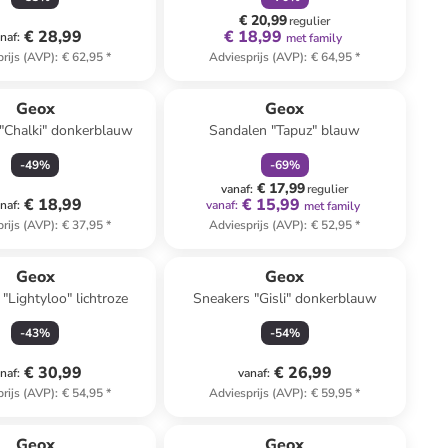
€ 20,99
regulier
€ 28,99
€ 18,99
naf
:
met family
rijs (AVP)
:
€ 62,95
*
Adviesprijs (AVP)
:
€ 64,95
*
family
korting
Geox
Geox
"Chalki" donkerblauw
Sandalen "Tapuz" blauw
-
49
%
-
69
%
€ 17,99
vanaf
:
regulier
€ 18,99
€ 15,99
naf
:
vanaf
:
met family
rijs (AVP)
:
€ 37,95
*
Adviesprijs (AVP)
:
€ 52,95
*
Geox
Geox
"Lightyloo" lichtroze
Sneakers "Gisli" donkerblauw
-
43
%
-
54
%
€ 30,99
€ 26,99
naf
:
vanaf
:
rijs (AVP)
:
€ 54,95
*
Adviesprijs (AVP)
:
€ 59,95
*
family
korting
Geox
Geox