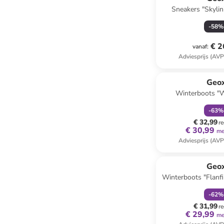
Sneakers "Skylin
-
58
%
€ 2
vanaf
:
Adviesprijs (AVP
family
k
Geo
Winterboots "
donkerb
-
63
%
€ 32,99
re
€ 30,99
me
Adviesprijs (AVP
family
k
Geo
Winterboots "Flanf
-
62
%
€ 31,99
re
€ 29,99
me