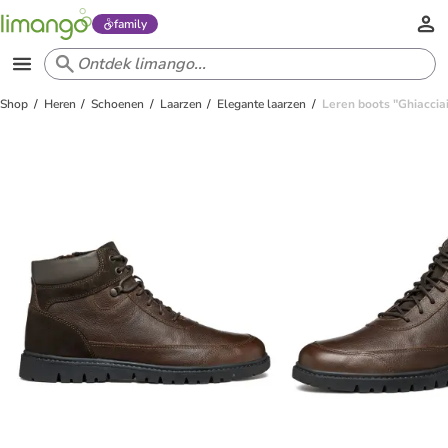
family
Shop
Heren
Schoenen
Laarzen
Elegante laarzen
Leren boots "Ghiacciai