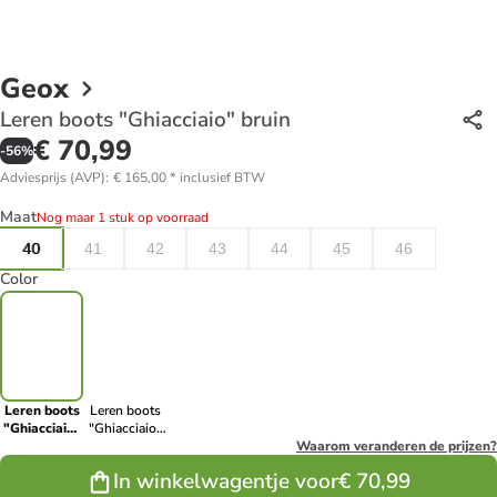
Geox
Leren boots "Ghiacciaio" bruin
€ 70,99
-
56
%
Adviesprijs (AVP)
:
€ 165,00
*
inclusief BTW
Maat
Nog maar 1 stuk op voorraad
40
41
42
43
44
45
46
Color
Leren boots
Leren boots
"Ghiacciaio"
"Ghiacciaio"
bruin
zwart
Waarom veranderen de prijzen?
In winkelwagentje voor
€ 70,99