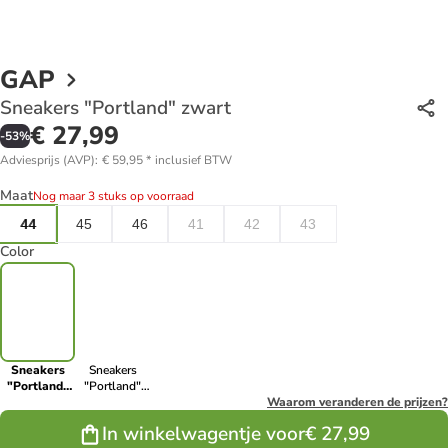
GAP
Sneakers "Portland" zwart
€ 27,99
-
53
%
Adviesprijs (AVP)
:
€ 59,95
*
inclusief BTW
Maat
Nog maar 3 stuks op voorraad
44
45
46
41
42
43
Color
Sneakers
Sneakers
"Portland"
"Portland"
zwart
donkerblauw
Waarom veranderen de prijzen?
In winkelwagentje voor
€ 27,99