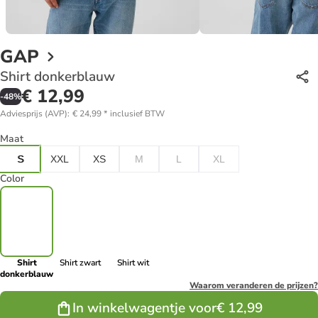
GAP
Shirt donkerblauw
€ 12,99
-
48
%
Adviesprijs (AVP)
:
€ 24,99
*
inclusief BTW
Maat
S
XXL
XS
M
L
XL
Color
Shirt
Shirt zwart
Shirt wit
donkerblauw
Waarom veranderen de prijzen?
In winkelwagentje voor
€ 12,99