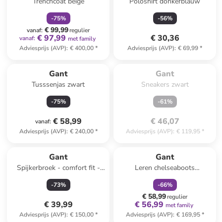
Trenchcoat beige
Poloshirt donkerblauw
-
75
%
-
56
%
€ 99,99
vanaf
:
regulier
€ 97,99
€ 30,36
vanaf
:
met family
Adviesprijs (AVP)
:
€ 400,00
*
Adviesprijs (AVP)
:
€ 69,99
*
Te laat. Het product is 
uitverkocht.
Gant
Gant
Tusssenjas zwart
Sneakers zwart
-
75
%
-
61
%
€ 58,99
€ 46,07
vanaf
:
Adviesprijs (AVP)
:
€ 240,00
*
Adviesprijs (AVP)
:
€ 119,95
*
family
korting
Gant
Gant
Spijkerbroek - comfort fit -
Leren chelseaboots
blauw
"Snowmont" zwart
-
73
%
-
66
%
€ 58,99
regulier
€ 39,99
€ 56,99
met family
Adviesprijs (AVP)
:
€ 150,00
*
Adviesprijs (AVP)
:
€ 169,95
*