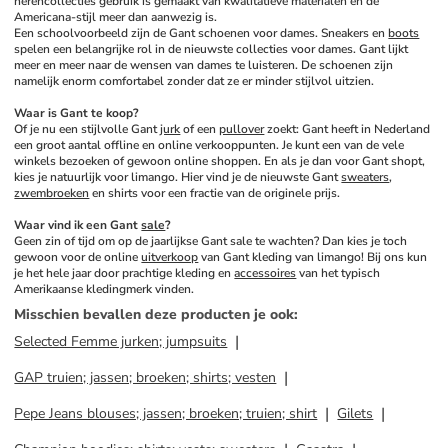
herencollecties gebruik is gemaakt van kwalitatieve materialen en de 
Americana-stijl meer dan aanwezig is. 
Een schoolvoorbeeld zijn de Gant schoenen voor dames. Sneakers en 
boots
spelen een belangrijke rol in de nieuwste collecties voor dames. Gant lijkt 
meer en meer naar de wensen van dames te luisteren. De schoenen zijn 
namelijk enorm comfortabel zonder dat ze er minder stijlvol uitzien. 
Waar is Gant te koop?
Of je nu een stijlvolle Gant 
jurk
 of een 
pullover
 zoekt: Gant heeft in Nederland 
een groot aantal offline en online verkooppunten. Je kunt een van de vele 
winkels bezoeken of gewoon online shoppen. En als je dan voor Gant shopt, 
kies je natuurlijk voor limango. Hier vind je de nieuwste Gant 
sweaters
, 
zwembroeken
 en shirts voor een fractie van de originele prijs. 
Waar vind ik een Gant 
sale
?
Geen zin of tijd om op de jaarlijkse Gant sale te wachten? Dan kies je toch 
gewoon voor de online 
uitverkoop
 van Gant kleding van limango! Bij ons kun 
je het hele jaar door prachtige kleding en 
accessoires
 van het typisch 
Amerikaanse kledingmerk vinden.
Misschien bevallen deze producten je ook
:
Selected Femme jurken; jumpsuits
GAP truien; jassen; broeken; shirts; vesten
Pepe Jeans blouses; jassen; broeken; truien; shirt
Gilets