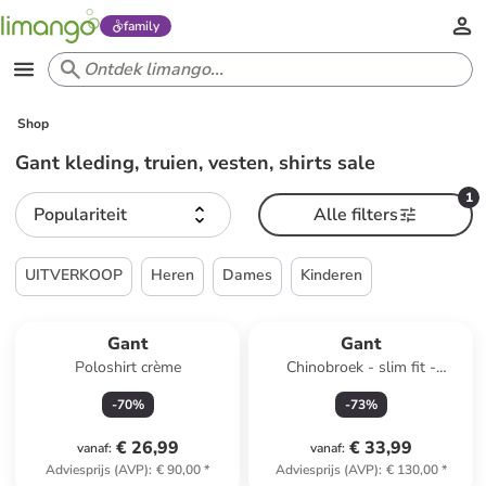
family
Shop
Gant kleding, truien, vesten, shirts sale
1
Populariteit
Alle filters
UITVERKOOP
Heren
Dames
Kinderen
Gant
Gant
Poloshirt crème
Chinobroek - slim fit -
koraalrood
-
70
%
-
73
%
€ 26,99
€ 33,99
vanaf
:
vanaf
:
Adviesprijs (AVP)
:
€ 90,00
*
Adviesprijs (AVP)
:
€ 130,00
*