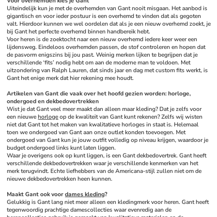
Voor overhemden kies je Gant
Uiteindelijk kun je met de overhemden van Gant nooit misgaan. Het aanbod is 
gigantisch en voor ieder postuur is een overhemd te vinden dat als gegoten 
valt. Hierdoor kunnen we wel oordelen dat als je een nieuw overhemd zoekt, je 
bij Gant het perfecte overhemd binnen handbereik hebt. 
Voor heren is de zoektocht naar een nieuw overhemd iedere keer weer een 
lijdensweg. Eindeloos overhemden passen, de stof controleren en hopen dat 
de pasvorm enigszins bij jou past. Weinig merken lijken te begrijpen dat je 
verschillende ‘fits’ nodig hebt om aan de moderne man te voldoen. Met 
uitzondering van Ralph Lauren, dat sinds jaar en dag met custom fits werkt, is 
Gant het enige merk dat hier rekening mee houdt. 
Artikelen van Gant die vaak over het hoofd gezien worden: horloge, 
ondergoed en dekbedovertrekken
Wist je dat Gant veel meer maakt dan alleen maar kleding? Dat je zelfs voor 
een nieuwe 
horloge
 op de kwaliteit van Gant kunt rekenen? Zelfs wij wisten 
niet dat Gant tot het maken van kwalitatieve horloges in staat is. Helemaal 
toen we ondergoed van Gant aan onze outlet konden toevoegen. Met 
ondergoed van Gant kun je jouw outfit volledig op niveau krijgen, waardoor je 
budget ondergoed links kunt laten liggen. 
Waar je overigens ook op kunt liggen, is een Gant dekbedovertrek. Gant heeft 
verschillende dekbedovertrekken waar je verschillende kenmerken van het 
merk terugvindt. Echte liefhebbers van de Americana-stijl zullen niet om de 
nieuwe dekbedovertrekken heen kunnen. 
Maakt Gant ook voor 
dames kleding
?
Gelukkig is Gant lang niet meer alleen een kledingmerk voor heren. Gant heeft 
tegenwoordig prachtige damescollecties waar evenredig aan de 