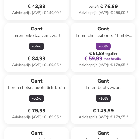
€ 43,99
€ 76,99
vanaf
:
Adviesprijs (AVP)
:
€ 140,00
*
Adviesprijs (AVP)
:
€ 250,00
*
family
korting
Gant
Gant
Leren enkellaarzen zwart
Leren chelseaboots "Timbly"
zwart
-
55
%
-
66
%
€ 61,99
regulier
€ 84,99
€ 59,99
met family
Adviesprijs (AVP)
:
€ 189,95
*
Adviesprijs (AVP)
:
€ 179,95
*
Gant
Gant
Leren chelseaboots lichtbruin
Leren boots zwart
-
52
%
-
16
%
€ 79,99
€ 149,99
Adviesprijs (AVP)
:
€ 169,95
*
Adviesprijs (AVP)
:
€ 179,95
*
Gant
Gant