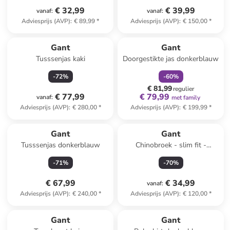
€ 32,99
€ 39,99
vanaf
:
vanaf
:
Adviesprijs (AVP)
:
€ 89,99
*
Adviesprijs (AVP)
:
€ 150,00
*
family
korting
Gant
Gant
Tusssenjas kaki
Doorgestikte jas donkerblauw
-
72
%
-
60
%
€ 81,99
regulier
€ 77,99
€ 79,99
vanaf
:
met family
Adviesprijs (AVP)
:
€ 280,00
*
Adviesprijs (AVP)
:
€ 199,99
*
Gant
Gant
Tusssenjas donkerblauw
Chinobroek - slim fit -
zalmroze
-
71
%
-
70
%
€ 67,99
€ 34,99
vanaf
:
Adviesprijs (AVP)
:
€ 240,00
*
Adviesprijs (AVP)
:
€ 120,00
*
family
korting
Gant
Gant