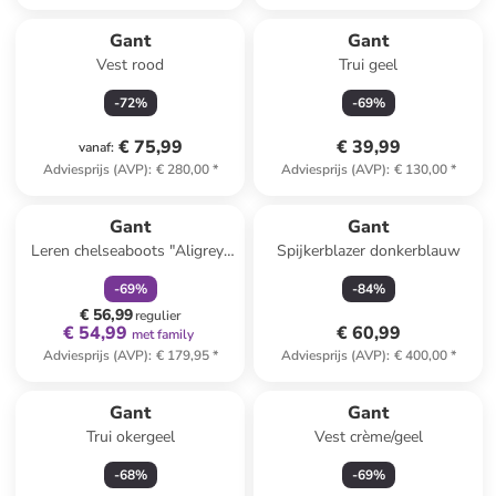
Gant
Gant
Vest rood
Trui geel
-
72
%
-
69
%
€ 75,99
€ 39,99
vanaf
:
Adviesprijs (AVP)
:
€ 280,00
*
Adviesprijs (AVP)
:
€ 130,00
*
family
korting
Gant
Gant
Leren chelseaboots "Aligrey"
Spijkerblazer donkerblauw
aubergine
-
69
%
-
84
%
€ 56,99
regulier
€ 54,99
€ 60,99
met family
Adviesprijs (AVP)
:
€ 179,95
*
Adviesprijs (AVP)
:
€ 400,00
*
Gant
Gant
Trui okergeel
Vest crème/geel
-
68
%
-
69
%