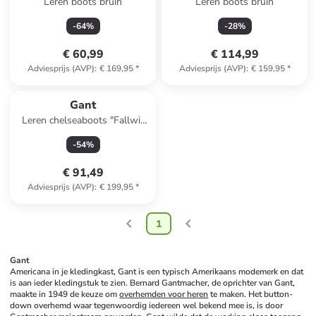
Leren boots bruin
Leren boots bruin
-
64
%
-
28
%
€ 60,99
€ 114,99
Adviesprijs (AVP)
:
€ 169,95
*
Adviesprijs (AVP)
:
€ 159,95
*
Gant
Leren chelseaboots "Fallwi"
zwart
-
54
%
€ 91,49
Adviesprijs (AVP)
:
€ 199,95
*
1
Gant
Americana in je kledingkast, Gant is een typisch Amerikaans modemerk en dat 
is aan ieder kledingstuk te zien. Bernard Gantmacher, de oprichter van Gant, 
maakte in 1949 de keuze om 
overhemden voor heren
 te maken. Het button-
down overhemd waar tegenwoordig iedereen wel bekend mee is, is door 