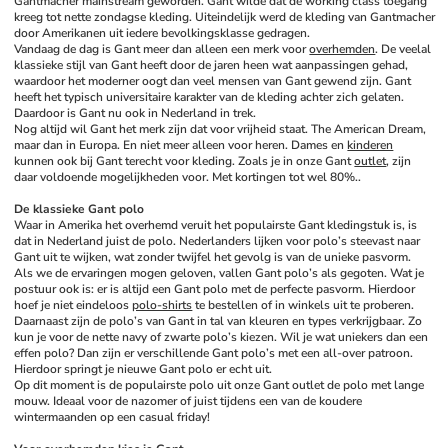
Gantmacher mainstream geworden. Gant wilde dat de working class toegang 
kreeg tot nette zondagse kleding. Uiteindelijk werd de kleding van Gantmacher 
door Amerikanen uit iedere bevolkingsklasse gedragen. 
Vandaag de dag is Gant meer dan alleen een merk voor 
overhemden
. De veelal 
klassieke stijl van Gant heeft door de jaren heen wat aanpassingen gehad, 
waardoor het moderner oogt dan veel mensen van Gant gewend zijn. Gant 
heeft het typisch universitaire karakter van de kleding achter zich gelaten. 
Daardoor is Gant nu ook in Nederland in trek. 
Nog altijd wil Gant het merk zijn dat voor vrijheid staat. The American Dream, 
maar dan in Europa. En niet meer alleen voor heren. Dames en 
kinderen
kunnen ook bij Gant terecht voor kleding. Zoals je in onze Gant 
outlet
, zijn 
daar voldoende mogelijkheden voor. Met kortingen tot wel 80%..
De klassieke Gant polo
Waar in Amerika het overhemd veruit het populairste Gant kledingstuk is, is 
dat in Nederland juist de polo. Nederlanders lijken voor polo’s steevast naar 
Gant uit te wijken, wat zonder twijfel het gevolg is van de unieke pasvorm. 
Als we de ervaringen mogen geloven, vallen Gant polo’s als gegoten. Wat je 
postuur ook is: er is altijd een Gant polo met de perfecte pasvorm. Hierdoor 
hoef je niet eindeloos 
polo-shirts
 te bestellen of in winkels uit te proberen. 
Daarnaast zijn de polo’s van Gant in tal van kleuren en types verkrijgbaar. Zo 
kun je voor de nette navy of zwarte polo’s kiezen. Wil je wat uniekers dan een 
effen polo? Dan zijn er verschillende Gant polo’s met een all-over patroon. 
Hierdoor springt je nieuwe Gant polo er echt uit.
Op dit moment is de populairste polo uit onze Gant outlet de polo met lange 
mouw. Ideaal voor de nazomer of juist tijdens een van de koudere 
wintermaanden op een casual friday!