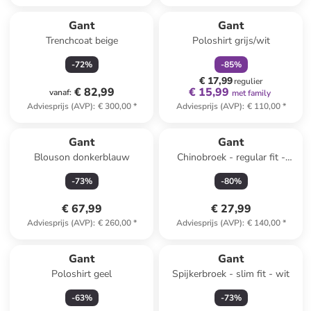
family
korting
Gant
Gant
Trenchcoat beige
Poloshirt grijs/wit
-
72
%
-
85
%
€ 17,99
regulier
€ 82,99
€ 15,99
vanaf
:
met family
Adviesprijs (AVP)
:
€ 300,00
*
Adviesprijs (AVP)
:
€ 110,00
*
Gant
Gant
Blouson donkerblauw
Chinobroek - regular fit -
beige
-
73
%
-
80
%
€ 67,99
€ 27,99
Adviesprijs (AVP)
:
€ 260,00
*
Adviesprijs (AVP)
:
€ 140,00
*
Gant
Gant
Poloshirt geel
Spijkerbroek - slim fit - wit
-
63
%
-
73
%