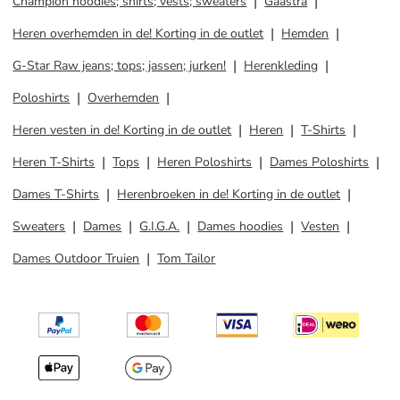
Champion hoodies; shirts; vests; sweaters
Gaastra
Heren overhemden in de! Korting in de outlet
Hemden
G-Star Raw jeans; tops; jassen; jurken!
Herenkleding
Poloshirts
Overhemden
Heren vesten in de! Korting in de outlet
Heren
T-Shirts
Heren T-Shirts
Tops
Heren Poloshirts
Dames Poloshirts
Dames T-Shirts
Herenbroeken in de! Korting in de outlet
Sweaters
Dames
G.I.G.A.
Dames hoodies
Vesten
Dames Outdoor Truien
Tom Tailor