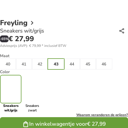
Freyling
Sneakers wit/grijs
€ 27,99
-
65
%
Adviesprijs (AVP)
:
€ 79,99
*
inclusief BTW
Maat
40
41
42
43
44
45
46
Color
Sneakers
Sneakers
wit/grijs
zwart
Waarom veranderen de prijzen?
In winkelwagentje voor
€ 27,99