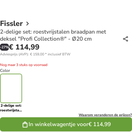
Fissler
2-delige set: roestvrijstalen braadpan met
deksel "Profi Collection®" - Ø20 cm
€ 114,99
-
27
%
Adviesprijs (AVP)
:
€ 159,00
*
inclusief BTW
Nog maar 3 stuks op voorraad
Color
2-delige set:
roestvrijstalen
braadpan
Waarom veranderen de prijzen?
met deksel
In winkelwagentje voor
€ 114,99
"Profi
Collection®"