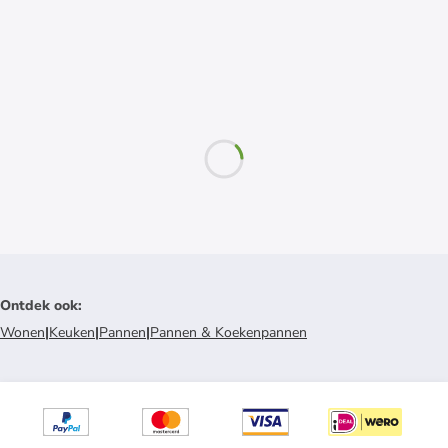
Ontdek ook
:
Wonen
|
Keuken
|
Pannen
|
Pannen & Koekenpannen