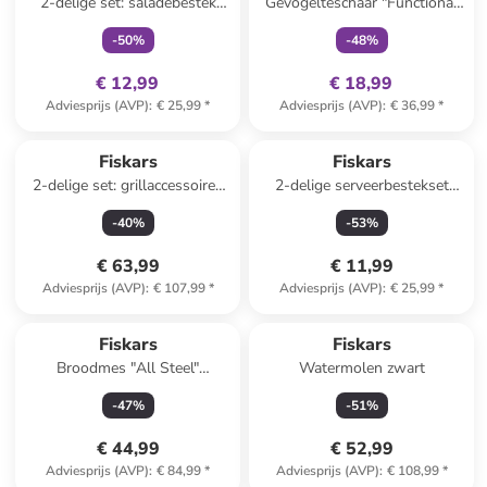
2-delige set: saladebestek
Gevogelteschaar "Functional
zilverkleurig - (L)22 cm
Form" groen - (H)25 cm
-
50
%
-
48
%
€ 12,99
€ 18,99
Adviesprijs (AVP)
:
€ 25,99
*
Adviesprijs (AVP)
:
€ 36,99
*
Fiskars
Fiskars
2-delige set: grillaccessoires
2-delige serveerbestekset
"Norden" zilverkleurig/bruin -
zilverkleurig
-
40
%
-
53
%
(L)44,1 cm
€ 63,99
€ 11,99
Adviesprijs (AVP)
:
€ 107,99
*
Adviesprijs (AVP)
:
€ 25,99
*
Top deal
Fiskars
Fiskars
Broodmes "All Steel"
Watermolen zwart
zilverkleurig - (L)20 cm
-
47
%
-
51
%
€ 44,99
€ 52,99
Adviesprijs (AVP)
:
€ 84,99
*
Adviesprijs (AVP)
:
€ 108,99
*