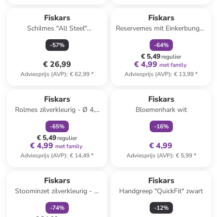
family
korting
Fiskars
Fiskars
Schilmes "All Steel"
Reservemes mit Einkerbungen
zilverkleurig - (L)7 cm
zilverkleurig - Ø 4,5 cm
-
57
%
-
64
%
€ 5,49
regulier
€ 26,99
€ 4,99
met family
Adviesprijs (AVP)
:
€ 62,99
*
Adviesprijs (AVP)
:
€ 13,99
*
family
korting
family
exclusief
Fiskars
Fiskars
Rolmes zilverkleurig - Ø 4,5
Bloemenhark wit
cm
-
65
%
-
16
%
€ 5,49
regulier
€ 4,99
€ 4,99
met family
Adviesprijs (AVP)
:
€ 14,49
*
Adviesprijs (AVP)
:
€ 5,99
*
family
korting
Fiskars
Fiskars
Stoominzet zilverkleurig - Ø
Handgreep "QuickFit" zwart
19,6 cm
-
74
%
-
12
%