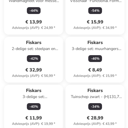
Wandmagneet voor messen
Visschaar "Functional Form"
"Functional Form" zwart -
grijs - (H)22 cm
-
44
%
-
54
%
(B)41 cm
€ 13,99
€ 15,99
Adviesprijs (AVP)
:
€ 24,99
*
Adviesprijs (AVP)
:
€ 34,99
*
Fiskars
Fiskars
2-delige set: steelpan en
3-delige set: muurhangers
deksel "FF" zilverkleurig - 3 l
oranje
-
42
%
-
46
%
€ 32,99
€ 8,49
Adviesprijs (AVP)
:
€ 56,99
*
Adviesprijs (AVP)
:
€ 15,99
*
Fiskars
Fiskars
3-delige set:
Tuinschep zwart - (H)131,7
gereedschapshouders rood
cm
-
40
%
-
34
%
€ 11,99
€ 28,99
Adviesprijs (AVP)
:
€ 19,99
*
Adviesprijs (AVP)
:
€ 43,99
*