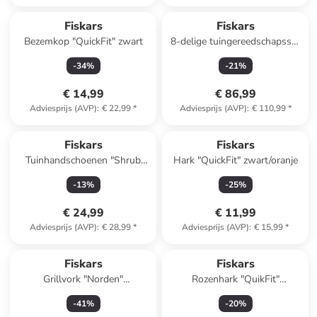
Fiskars
Fiskars
Bezemkop "QuickFit" zwart
8-delige tuingereedschapsset
“Plant Care” zwart/oranje
-
34
%
-
21
%
€ 14,99
€ 86,99
Adviesprijs (AVP)
:
€ 22,99
*
Adviesprijs (AVP)
:
€ 110,99
*
Fiskars
Fiskars
Tuinhandschoenen "Shrub
Hark "QuickFit" zwart/oranje
Care" zwart
-
13
%
-
25
%
€ 24,99
€ 11,99
Adviesprijs (AVP)
:
€ 28,99
*
Adviesprijs (AVP)
:
€ 15,99
*
Fiskars
Fiskars
Grillvork "Norden"
Rozenhark "QuikFit"
bruin/zilverkleurig - (L)44,1 cm
zwart/oranje
-
41
%
-
20
%