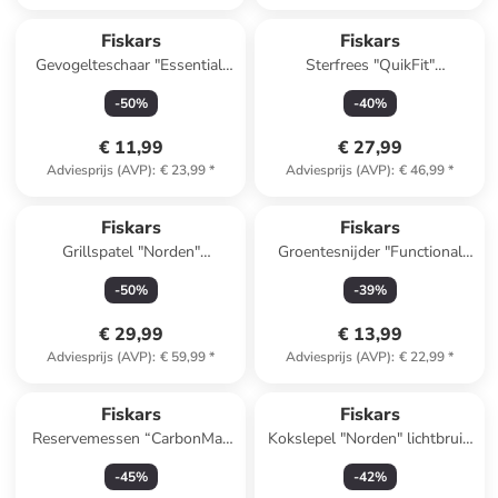
Top deal
Fiskars
Fiskars
Gevogelteschaar "Essential"
Sterfrees "QuikFit"
zwart - (H)22,8 cm
zwart/oranje
-
50
%
-
40
%
€ 11,99
€ 27,99
Adviesprijs (AVP)
:
€ 23,99
*
Adviesprijs (AVP)
:
€ 46,99
*
Fiskars
Fiskars
Grillspatel "Norden"
Groentesnijder "Functional
bruin/zilverkleurig - (L)44,1 cm
Form" zwart - (H)31,8 cm
-
50
%
-
39
%
€ 29,99
€ 13,99
Adviesprijs (AVP)
:
€ 59,99
*
Adviesprijs (AVP)
:
€ 22,99
*
Fiskars
Fiskars
Reservemessen “CarbonMax
Kokslepel "Norden" lichtbruin
utility” - 20 stuks
- (L)38 cm
-
45
%
-
42
%