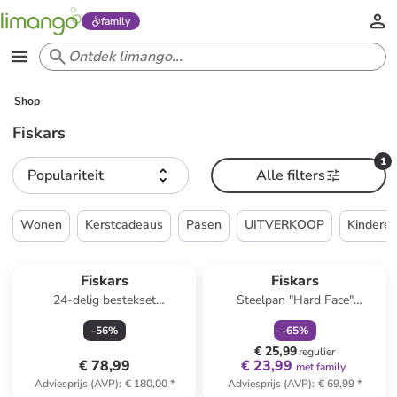
family
Shop
Fiskars
1
Populariteit
Alle filters
Wonen
Kerstcadeaus
Pasen
UITVERKOOP
Kindere
family
korting
Fiskars
Fiskars
24-delig bestekset
Steelpan "Hard Face"
zilverkleurig
zilverkleurig/zwart - 1,8 l
-
56
%
-
65
%
€ 25,99
regulier
€ 78,99
€ 23,99
met family
Adviesprijs (AVP)
:
€ 180,00
*
Adviesprijs (AVP)
:
€ 69,99
*