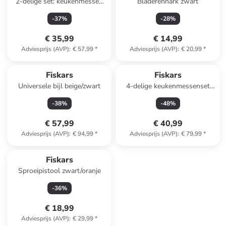
2-delige set: keukenmessen
Bladerenhark zwart
"Hard Edge"
-
37
%
-
28
%
zwart/zilverkleurig
€ 35,99
€ 14,99
Adviesprijs (AVP)
:
€ 57,99
*
Adviesprijs (AVP)
:
€ 20,99
*
Fiskars
Fiskars
Universele bijl beige/zwart
4-delige keukenmessenset
"Functional Form"
-
38
%
-
48
%
lichtbruin/zwart
€ 57,99
€ 40,99
Adviesprijs (AVP)
:
€ 94,99
*
Adviesprijs (AVP)
:
€ 79,99
*
Fiskars
Sproeipistool zwart/oranje
-
36
%
€ 18,99
Adviesprijs (AVP)
:
€ 29,99
*