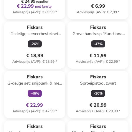
€ 24,99
regulier
€ 22,99
€ 6,99
met family
Adviesprijs (AVP)
:
€ 89,99
*
Adviesprijs (AVP)
:
€ 7,99
*
Fiskars
Fiskars
2-delige serveerbestekset
Grove handrasp "Functional
zilverkleurig
Form" zwart - (H)31,8 cm
-
26
%
-
47
%
€ 18,99
€ 11,99
Adviesprijs (AVP)
:
€ 25,99
*
Adviesprijs (AVP)
:
€ 22,99
*
family
exclusief
Fiskars
Fiskars
2-delige set: snijplank & mes
Sproeipistool zwart
"Functional Form"
-
46
%
-
30
%
lichtbruin/zwart
€ 22,99
€ 20,99
Adviesprijs (AVP)
:
€ 42,99
*
Adviesprijs (AVP)
:
€ 29,99
*
Fiskars
Fiskars