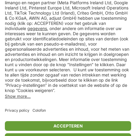
limango
Veilig winkelen
Klantenservice
Shop
Acties
limango.de
limango.pl