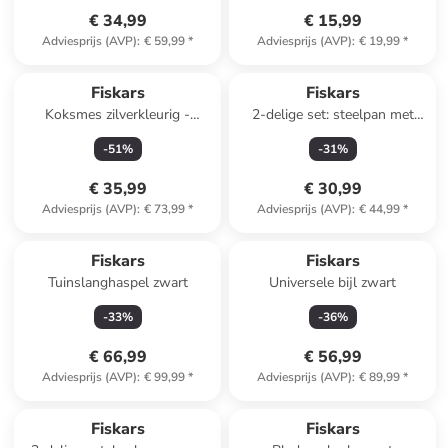
€ 34,99
€ 15,99
Adviesprijs (AVP)
:
€ 59,99
*
Adviesprijs (AVP)
:
€ 19,99
*
Fiskars
Fiskars
Koksmes zilverkleurig -
2-delige set: steelpan met
(L)25,3 cm
deksel "FF" zilverkleurig - 1,5 l
-
51
%
-
31
%
€ 35,99
€ 30,99
Adviesprijs (AVP)
:
€ 73,99
*
Adviesprijs (AVP)
:
€ 44,99
*
Fiskars
Fiskars
Tuinslanghaspel zwart
Universele bijl zwart
-
33
%
-
36
%
€ 66,99
€ 56,99
Adviesprijs (AVP)
:
€ 99,99
*
Adviesprijs (AVP)
:
€ 89,99
*
Top deal
Fiskars
Fiskars