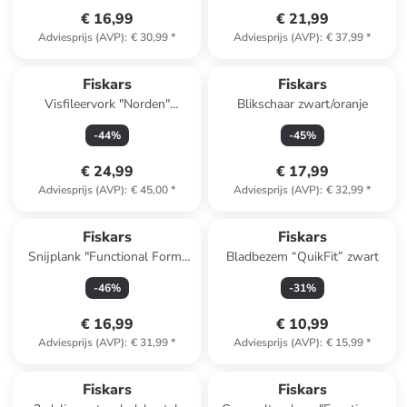
€ 16,99
€ 21,99
Adviesprijs (AVP)
:
€ 30,99
*
Adviesprijs (AVP)
:
€ 37,99
*
Fiskars
Fiskars
Visfileervork "Norden"
Blikschaar zwart/oranje
bruin/zilverkleurig - (L)21,1 cm
-
44
%
-
45
%
€ 24,99
€ 17,99
Adviesprijs (AVP)
:
€ 45,00
*
Adviesprijs (AVP)
:
€ 32,99
*
Fiskars
Fiskars
Snijplank "Functional Form"
Bladbezem “QuikFit” zwart
lichtbruin - (B)25 x (H)35 cm
-
46
%
-
31
%
€ 16,99
€ 10,99
Adviesprijs (AVP)
:
€ 31,99
*
Adviesprijs (AVP)
:
€ 15,99
*
family
exclusief
family
exclusief
Fiskars
Fiskars