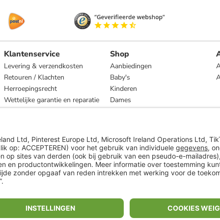
Klantenservice
Shop
A
Levering & verzendkosten
Aanbiedingen
A
Retouren / Klachten
Baby's
Herroepingsrecht
Kinderen
Wettelijke garantie en reparatie
Dames
Heren
Wonen
Merken
* Op basis van de adviesprijs van de fabrikant
** Alle prijsopgaven zijn inclusief belasting en exclusief verzendkosten
ᵃ Bij een minimale bestelwaarde van €15.
ᶜ Alle informatie & voorwaarden op
www.limango.nl/invite