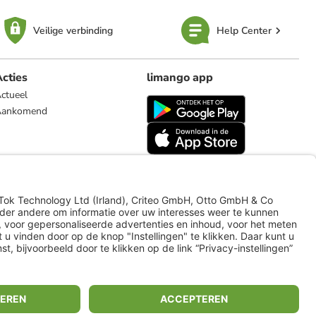
Veilige verbinding
Help Center
cties
limango app
ctueel
Aankomend
limango.de
limango.pl