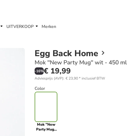
UITVERKOOP
Merken
Egg Back Home
Mok ''New Party Mug'' wit - 450 ml
€ 19,99
-
16
%
Adviesprijs (AVP)
:
€ 23,90
*
inclusief BTW
Color
Mok ''New
Party Mug''
wit - 450 ml