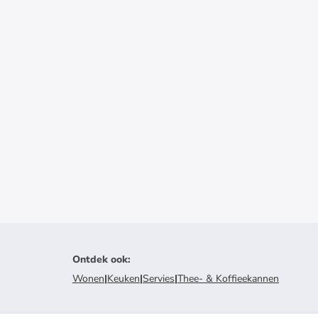
Ontdek ook
:
Wonen
|
Keuken
|
Servies
|
Thee- & Koffieekannen