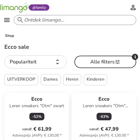
family
Shop
Ecco sale
1
Populariteit
Alle filters
UITVERKOOP
Dames
Heren
Kinderen
Ecco
Ecco
Leren sneakers "Otm" zwart
Leren sneakers "Otm"
grijs/zilverkleurig
-
52
%
-
63
%
€ 61,99
€ 47,99
vanaf
:
vanaf
:
Adviesprijs (AVP)
:
€ 130,00
*
Adviesprijs (AVP)
:
€ 130,00
*