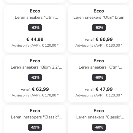
Ecco
Ecco
Leren sneakers "Otm"
Leren sneakers "Otm" bruin
groen/wit
-
62
%
-
53
%
€ 44,99
€ 60,99
vanaf
:
Adviesprijs (AVP)
:
€ 120,00
*
Adviesprijs (AVP)
:
€ 130,00
*
Ecco
Ecco
Leren sneakers "Biom 2.2"
Leren sneakers "Otm"
zwart
lichtroze/wit/beige
-
62
%
-
60
%
€ 62,99
€ 47,99
vanaf
:
vanaf
:
Adviesprijs (AVP)
:
€ 170,00
*
Adviesprijs (AVP)
:
€ 120,00
*
Ecco
Ecco
Leren instappers "Classic"
Leren sneakers "Classic"
lichtbruin
lichtroze
-
59
%
-
60
%