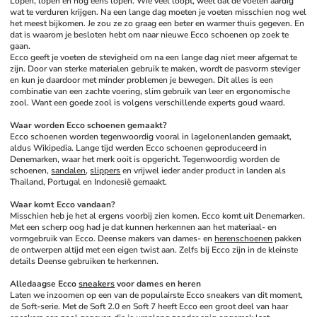
Lopen, lopen en nog eens lopen. Wie veel loopt, weet dat de voeten aardig 
wat te verduren krijgen. Na een lange dag moeten je voeten misschien nog wel 
het meest bijkomen. Je zou ze zo graag een beter en warmer thuis gegeven. En 
dat is waarom je besloten hebt om naar nieuwe Ecco schoenen op zoek te 
gaan. 
Ecco geeft je voeten de stevigheid om na een lange dag niet meer afgemat te 
zijn. Door van sterke materialen gebruik te maken, wordt de pasvorm steviger 
en kun je daardoor met minder problemen je bewegen. Dit alles is een 
combinatie van een zachte voering, slim gebruik van leer en ergonomische 
zool. Want een goede zool is volgens verschillende experts goud waard. 
Waar worden Ecco schoenen gemaakt?
Ecco schoenen worden tegenwoordig vooral in lagelonenlanden gemaakt, 
aldus Wikipedia. Lange tijd werden Ecco schoenen geproduceerd in 
Denemarken, waar het merk ooit is opgericht. Tegenwoordig worden de 
schoenen, 
sandalen
, 
slippers
 en vrijwel ieder ander product in landen als 
Thailand, Portugal en Indonesië gemaakt. 
Waar komt Ecco vandaan?
Misschien heb je het al ergens voorbij zien komen. Ecco komt uit Denemarken. 
Met een scherp oog had je dat kunnen herkennen aan het materiaal- en 
vormgebruik van Ecco. Deense makers van dames- en 
herenschoenen
 pakken 
de ontwerpen altijd met een eigen twist aan. Zelfs bij Ecco zijn in de kleinste 
details Deense gebruiken te herkennen. 
Alledaagse Ecco 
sneakers
 voor dames en heren
Laten we inzoomen op een van de populairste Ecco sneakers van dit moment, 
de Soft-serie. Met de Soft 2.0 en Soft 7 heeft Ecco een groot deel van haar 