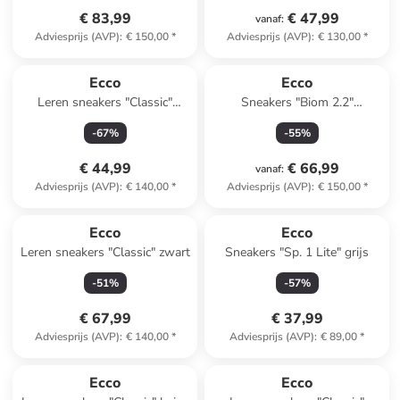
€ 83,99
€ 47,99
vanaf
:
Adviesprijs (AVP)
:
€ 150,00
*
Adviesprijs (AVP)
:
€ 130,00
*
Ecco
Ecco
Leren sneakers "Classic"
Sneakers "Biom 2.2"
donkerblauw
lichtroze/beige
-
67
%
-
55
%
€ 44,99
€ 66,99
vanaf
:
Adviesprijs (AVP)
:
€ 140,00
*
Adviesprijs (AVP)
:
€ 150,00
*
Ecco
Ecco
Leren sneakers "Classic" zwart
Sneakers "Sp. 1 Lite" grijs
-
51
%
-
57
%
€ 67,99
€ 37,99
Adviesprijs (AVP)
:
€ 140,00
*
Adviesprijs (AVP)
:
€ 89,00
*
Ecco
Ecco