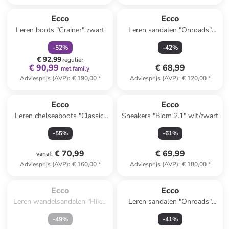
family
korting
Ecco
Ecco
Leren boots "Grainer" zwart
Leren sandalen "Onroads"
zwart
-
52
%
-
42
%
€ 92,99
regulier
€ 90,99
€ 68,99
met family
Adviesprijs (AVP)
:
€ 190,00
*
Adviesprijs (AVP)
:
€ 120,00
*
Ecco
Ecco
Leren chelseaboots "Classic"
Sneakers "Biom 2.1" wit/zwart
lichtbruin
-
55
%
-
61
%
€ 70,99
€ 69,99
vanaf
:
Adviesprijs (AVP)
:
€ 160,00
*
Adviesprijs (AVP)
:
€ 180,00
*
Te laat. Het product is 
uitverkocht.
Ecco
Ecco
Leren wandelsandalen "Hike"
Leren sandalen "Onroads"
wit
donkerblauw
-
49
%
-
41
%