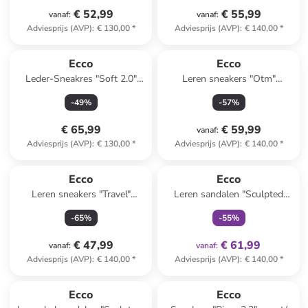
€ 52,99
€ 55,99
vanaf
:
vanaf
:
Adviesprijs (AVP)
:
€ 130,00
*
Adviesprijs (AVP)
:
€ 140,00
*
Ecco
Ecco
Leder-Sneakres "Soft 2.0"
Leren sneakers "Otm"
geel
donkerblauw/grijs
-
49
%
-
57
%
€ 65,99
€ 59,99
vanaf
:
Adviesprijs (AVP)
:
€ 130,00
*
Adviesprijs (AVP)
:
€ 140,00
*
family
exclusief
Ecco
Ecco
Leren sneakers "Travel"
Leren sandalen "Sculpted
lichtroze
Alba" crème
-
65
%
-
55
%
€ 47,99
€ 61,99
vanaf
:
vanaf
:
Adviesprijs (AVP)
:
€ 140,00
*
Adviesprijs (AVP)
:
€ 140,00
*
family
exclusief
Ecco
Ecco