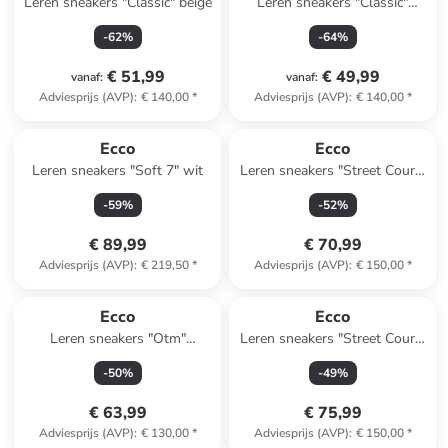
Leren sneakers "Classic" beige
Leren sneakers "Classic"
donkerblauw/wit
-
62
%
-
64
%
€ 51,99
€ 49,99
vanaf
:
vanaf
:
Adviesprijs (AVP)
:
€ 140,00
*
Adviesprijs (AVP)
:
€ 140,00
*
Ecco
Ecco
Leren sneakers "Soft 7" wit
Leren sneakers "Street Court"
wit/zwart/geel
-
59
%
-
52
%
€ 89,99
€ 70,99
Adviesprijs (AVP)
:
€ 219,50
*
Adviesprijs (AVP)
:
€ 150,00
*
Ecco
Ecco
Leren sneakers "Otm"
Leren sneakers "Street Court"
wit/beige/donkerblauw
wit/lichtblauw
-
50
%
-
49
%
€ 63,99
€ 75,99
Adviesprijs (AVP)
:
€ 130,00
*
Adviesprijs (AVP)
:
€ 150,00
*