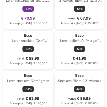
Leren haksandalen "Sculpted"
Sneakers "Biom 2.2" zwart/
zwart
grijs
-
52
%
-
54
%
€ 70,99
€ 67,99
vanaf
:
Adviesprijs (AVP)
:
€ 150,00
*
Adviesprijs (AVP)
:
€ 150,00
*
Ecco
Ecco
Leren sneakers "Otm"
Leren ballerina's "Margot"
kaki/zwart
zilverkleurig
-
53
%
-
58
%
€ 59,99
€ 41,99
vanaf
:
Adviesprijs (AVP)
:
€ 130,00
*
Adviesprijs (AVP)
:
€ 100,00
*
Ecco
Ecco
Leren sneakers "Otm" groen
Sneakers "Biom 2.2" wit/roze
-
51
%
-
60
%
€ 62,99
€ 59,99
vanaf
:
vanaf
:
Adviesprijs (AVP)
:
€ 130,00
*
Adviesprijs (AVP)
:
€ 150,00
*