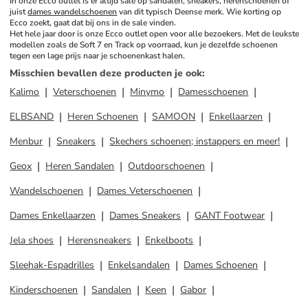
In onze Ecco outlet is er altijd sale op sandalen, sneakers, herenschoenen of 
juist 
dames wandelschoenen
 van dit typisch Deense merk. Wie korting op 
Ecco zoekt, gaat dat bij ons in de sale vinden. 
Het hele jaar door is onze Ecco outlet open voor alle bezoekers. Met de leukste 
modellen zoals de Soft 7 en Track op voorraad, kun je dezelfde schoenen 
tegen een lage prijs naar je schoenenkast halen.
Misschien bevallen deze producten je ook
:
Kalimo
Veterschoenen
Minymo
Damesschoenen
ELBSAND
Heren Schoenen
SAMOON
Enkellaarzen
Menbur
Sneakers
Skechers schoenen; instappers en meer!
Geox
Heren Sandalen
Outdoorschoenen
Wandelschoenen
Dames Veterschoenen
Dames Enkellaarzen
Dames Sneakers
GANT Footwear
Jela shoes
Herensneakers
Enkelboots
Sleehak-Espadrilles
Enkelsandalen
Dames Schoenen
Kinderschoenen
Sandalen
Keen
Gabor