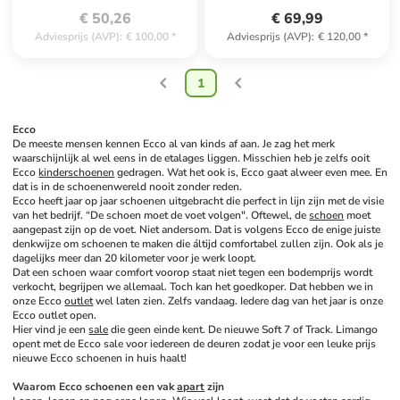
€ 50,26
€ 69,99
Adviesprijs (AVP)
:
€ 100,00
*
Adviesprijs (AVP)
:
€ 120,00
*
1
Ecco
De meeste mensen kennen Ecco al van kinds af aan. Je zag het merk 
waarschijnlijk al wel eens in de etalages liggen. Misschien heb je zelfs ooit 
Ecco 
kinderschoenen
 gedragen. Wat het ook is, Ecco gaat alweer even mee. En 
dat is in de schoenenwereld nooit zonder reden. 
Ecco heeft jaar op jaar schoenen uitgebracht die perfect in lijn zijn met de visie 
van het bedrijf. “De schoen moet de voet volgen". Oftewel, de 
schoen
 moet 
aangepast zijn op de voet. Niet andersom. Dat is volgens Ecco de enige juiste 
denkwijze om schoenen te maken die áltijd comfortabel zullen zijn. Ook als je 
dagelijks meer dan 20 kilometer voor je werk loopt. 
Dat een schoen waar comfort voorop staat niet tegen een bodemprijs wordt 
verkocht, begrijpen we allemaal. Toch kan het goedkoper. Dat hebben we in 
onze Ecco 
outlet
 wel laten zien. Zelfs vandaag. Iedere dag van het jaar is onze 
Ecco outlet open. 
Hier vind je een 
sale
 die geen einde kent. De nieuwe Soft 7 of Track. Limango 
opent met de Ecco sale voor iedereen de deuren zodat je voor een leuke prijs 
nieuwe Ecco schoenen in huis haalt!
Waarom Ecco schoenen een vak 
apart
 zijn