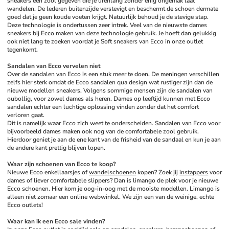
sneakers een zool gegeven die je urenlang zonder enig ongemak laat 
wandelen. De lederen buitenzijde verstevigt en beschermt de schoen dermate 
goed dat je geen koude voeten krijgt. Natuurlijk behoud je de stevige stap. 
Deze technologie is ondertussen zeer intrek. Veel van de nieuwste dames 
sneakers bij Ecco maken van deze technologie gebruik. Je hoeft dan gelukkig 
ook niet lang te zoeken voordat je Soft sneakers van Ecco in onze outlet 
tegenkomt. 
Sandalen van Ecco vervelen niet
Over de sandalen van Ecco is een stuk meer te doen. De meningen verschillen 
zelfs hier sterk omdat de Ecco sandalen qua design wat rustiger zijn dan de 
nieuwe modellen sneakers. Volgens sommige mensen zijn de sandalen van 
oubollig, voor zowel dames als heren. Dames op leeftijd kunnen met Ecco 
sandalen echter een luchtige oplossing vinden zonder dat het comfort 
verloren gaat. 
Dit is namelijk waar Ecco zich weet te onderscheiden. Sandalen van Ecco voor 
bijvoorbeeld dames maken ook nog van de comfortabele zool gebruik. 
Hierdoor geniet je aan de ene kant van de frisheid van de sandaal en kun je aan 
de andere kant prettig blijven lopen. 
Waar zijn schoenen van Ecco te koop?
Nieuwe Ecco enkellaarsjes of 
wandelschoenen
 kopen? Zoek jij 
instappers
 voor 
dames of liever comfortabele slippers? Dan is limango de plek voor je nieuwe 
Ecco schoenen. Hier kom je oog-in-oog met de mooiste modellen. Limango is 
alleen niet zomaar een online webwinkel. We zijn een van de weinige, echte 
Ecco outlets! 
Waar kan ik een Ecco sale vinden?