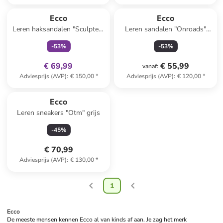
family
exclusief
Ecco
Ecco
Leren haksandalen "Sculpted"
Leren sandalen "Onroads"
zwart
donkerblauw
-
53
%
-
53
%
€ 69,99
€ 55,99
vanaf
:
Adviesprijs (AVP)
:
€ 150,00
*
Adviesprijs (AVP)
:
€ 120,00
*
Ecco
Leren sneakers "Otm" grijs
-
45
%
€ 70,99
Adviesprijs (AVP)
:
€ 130,00
*
1
Ecco
De meeste mensen kennen Ecco al van kinds af aan. Je zag het merk 