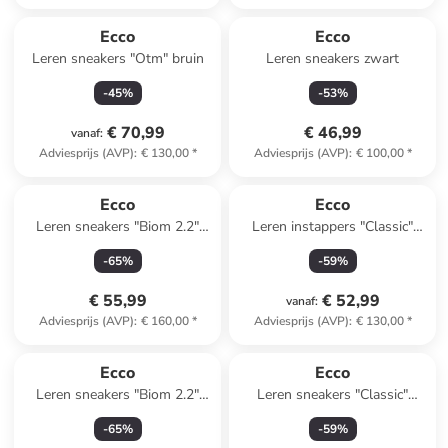
Ecco
Ecco
Leren sneakers "Otm" bruin
Leren sneakers zwart
-
45
%
-
53
%
€ 70,99
€ 46,99
vanaf
:
Adviesprijs (AVP)
:
€ 130,00
*
Adviesprijs (AVP)
:
€ 100,00
*
Ecco
Ecco
Leren sneakers "Biom 2.2"
Leren instappers "Classic"
wit/paars
lichtbruin
-
65
%
-
59
%
€ 55,99
€ 52,99
vanaf
:
Adviesprijs (AVP)
:
€ 160,00
*
Adviesprijs (AVP)
:
€ 130,00
*
Ecco
Ecco
Leren sneakers "Biom 2.2"
Leren sneakers "Classic"
zwart
lichtroze
-
65
%
-
59
%