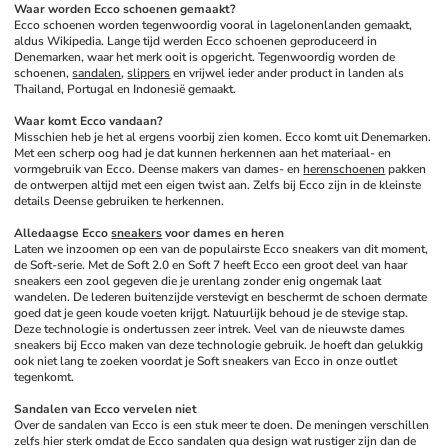
Waar worden Ecco schoenen gemaakt?
Ecco schoenen worden tegenwoordig vooral in lagelonenlanden gemaakt, 
aldus Wikipedia. Lange tijd werden Ecco schoenen geproduceerd in 
Denemarken, waar het merk ooit is opgericht. Tegenwoordig worden de 
schoenen, 
sandalen
, 
slippers
 en vrijwel ieder ander product in landen als 
Thailand, Portugal en Indonesië gemaakt. 
Waar komt Ecco vandaan?
Misschien heb je het al ergens voorbij zien komen. Ecco komt uit Denemarken. 
Met een scherp oog had je dat kunnen herkennen aan het materiaal- en 
vormgebruik van Ecco. Deense makers van dames- en 
herenschoenen
 pakken 
de ontwerpen altijd met een eigen twist aan. Zelfs bij Ecco zijn in de kleinste 
details Deense gebruiken te herkennen. 
Alledaagse Ecco 
sneakers
 voor dames en heren
Laten we inzoomen op een van de populairste Ecco sneakers van dit moment, 
de Soft-serie. Met de Soft 2.0 en Soft 7 heeft Ecco een groot deel van haar 
sneakers een zool gegeven die je urenlang zonder enig ongemak laat 
wandelen. De lederen buitenzijde verstevigt en beschermt de schoen dermate 
goed dat je geen koude voeten krijgt. Natuurlijk behoud je de stevige stap. 
Deze technologie is ondertussen zeer intrek. Veel van de nieuwste dames 
sneakers bij Ecco maken van deze technologie gebruik. Je hoeft dan gelukkig 
ook niet lang te zoeken voordat je Soft sneakers van Ecco in onze outlet 
tegenkomt. 
Sandalen van Ecco vervelen niet
Over de sandalen van Ecco is een stuk meer te doen. De meningen verschillen 
zelfs hier sterk omdat de Ecco sandalen qua design wat rustiger zijn dan de 