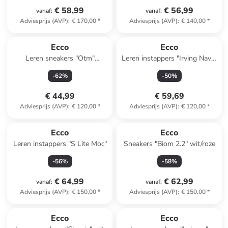
€ 58,99
€ 56,99
vanaf
:
vanaf
:
Adviesprijs (AVP)
:
€ 170,00
*
Adviesprijs (AVP)
:
€ 140,00
*
Ecco
Ecco
Leren sneakers "Otm"
Leren instappers "Irving Navy"
groen/wit
donkerblauw
-
62
%
-
50
%
€ 44,99
€ 59,69
Adviesprijs (AVP)
:
€ 120,00
*
Adviesprijs (AVP)
:
€ 120,00
*
Ecco
Ecco
Leren instappers "S Lite Moc"
Sneakers "Biom 2.2" wit/roze
-
56
%
-
58
%
€ 64,99
€ 62,99
vanaf
:
vanaf
:
Adviesprijs (AVP)
:
€ 150,00
*
Adviesprijs (AVP)
:
€ 150,00
*
Ecco
Ecco