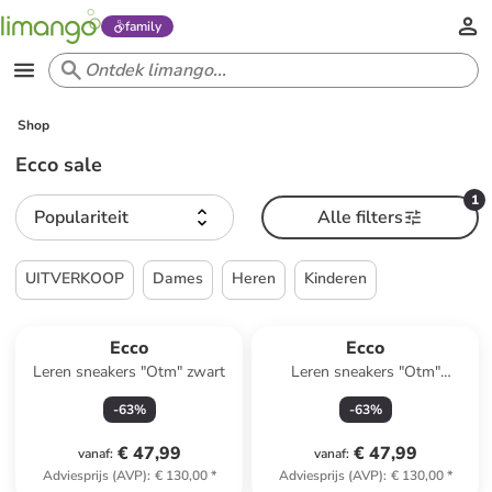
family
Shop
Ecco sale
1
Populariteit
Alle filters
UITVERKOOP
Dames
Heren
Kinderen
Ecco
Ecco
Leren sneakers "Otm" zwart
Leren sneakers "Otm"
grijs/zilverkleurig
-
63
%
-
63
%
€ 47,99
€ 47,99
vanaf
:
vanaf
:
Adviesprijs (AVP)
:
€ 130,00
*
Adviesprijs (AVP)
:
€ 130,00
*