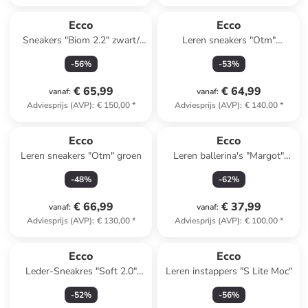
Ecco
Ecco
Sneakers "Biom 2.2" zwart/
Leren sneakers "Otm"
grijs
donkerblauw/grijs
-
56
%
-
53
%
€ 65,99
€ 64,99
vanaf
:
vanaf
:
Adviesprijs (AVP)
:
€ 150,00
*
Adviesprijs (AVP)
:
€ 140,00
*
Ecco
Ecco
Leren sneakers "Otm" groen
Leren ballerina's "Margot"
zilverkleurig
-
48
%
-
62
%
€ 66,99
€ 37,99
vanaf
:
vanaf
:
Adviesprijs (AVP)
:
€ 130,00
*
Adviesprijs (AVP)
:
€ 100,00
*
Ecco
Ecco
Leder-Sneakres "Soft 2.0"
Leren instappers "S Lite Moc"
geel
-
52
%
-
56
%