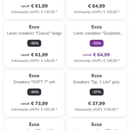
€ 61,99
€ 64,99
vanaf
:
Adviesprijs (AVP)
:
€ 130,00
*
Adviesprijs (AVP)
:
€ 150,00
*
family
exclusief
Ecco
Ecco
Leren sneakers "Classic" beige
Leren sandalen "Sculpted
Alba" crème
-
55
%
-
53
%
€ 61,99
€ 64,99
vanaf
:
vanaf
:
Adviesprijs (AVP)
:
€ 140,00
*
Adviesprijs (AVP)
:
€ 140,00
*
Ecco
Ecco
Sneakers "SOFT 7" wit
Sneakers "Sp. 1 Lite" grijs
-
50
%
-
57
%
€ 73,99
€ 37,99
vanaf
:
Adviesprijs (AVP)
:
€ 150,00
*
Adviesprijs (AVP)
:
€ 89,00
*
Ecco
Ecco