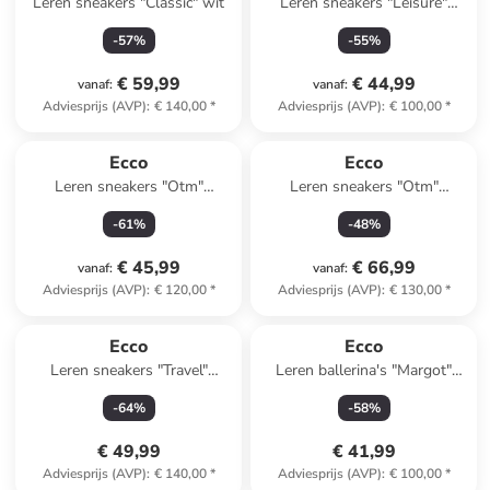
Leren sneakers "Classic" wit
Leren sneakers "Leisure"
lichtroze
-
57
%
-
55
%
€ 59,99
€ 44,99
vanaf
:
vanaf
:
Adviesprijs (AVP)
:
€ 140,00
*
Adviesprijs (AVP)
:
€ 100,00
*
Ecco
Ecco
Leren sneakers "Otm"
Leren sneakers "Otm"
lichtroze/wit/beige
kaki/zwart
-
61
%
-
48
%
€ 45,99
€ 66,99
vanaf
:
vanaf
:
Adviesprijs (AVP)
:
€ 120,00
*
Adviesprijs (AVP)
:
€ 130,00
*
Ecco
Ecco
Leren sneakers "Travel"
Leren ballerina's "Margot"
lichtroze
rood
-
64
%
-
58
%
€ 49,99
€ 41,99
Adviesprijs (AVP)
:
€ 140,00
*
Adviesprijs (AVP)
:
€ 100,00
*