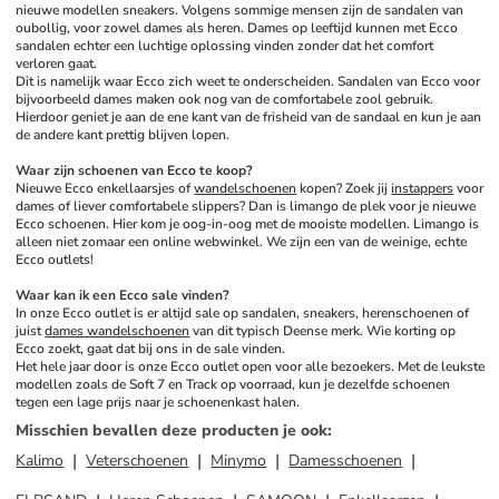
nieuwe modellen sneakers. Volgens sommige mensen zijn de sandalen van 
oubollig, voor zowel dames als heren. Dames op leeftijd kunnen met Ecco 
sandalen echter een luchtige oplossing vinden zonder dat het comfort 
verloren gaat. 
Dit is namelijk waar Ecco zich weet te onderscheiden. Sandalen van Ecco voor 
bijvoorbeeld dames maken ook nog van de comfortabele zool gebruik. 
Hierdoor geniet je aan de ene kant van de frisheid van de sandaal en kun je aan 
de andere kant prettig blijven lopen. 
Waar zijn schoenen van Ecco te koop?
Nieuwe Ecco enkellaarsjes of 
wandelschoenen
 kopen? Zoek jij 
instappers
 voor 
dames of liever comfortabele slippers? Dan is limango de plek voor je nieuwe 
Ecco schoenen. Hier kom je oog-in-oog met de mooiste modellen. Limango is 
alleen niet zomaar een online webwinkel. We zijn een van de weinige, echte 
Ecco outlets! 
Waar kan ik een Ecco sale vinden?
In onze Ecco outlet is er altijd sale op sandalen, sneakers, herenschoenen of 
juist 
dames wandelschoenen
 van dit typisch Deense merk. Wie korting op 
Ecco zoekt, gaat dat bij ons in de sale vinden. 
Het hele jaar door is onze Ecco outlet open voor alle bezoekers. Met de leukste 
modellen zoals de Soft 7 en Track op voorraad, kun je dezelfde schoenen 
tegen een lage prijs naar je schoenenkast halen.
Misschien bevallen deze producten je ook
:
Kalimo
Veterschoenen
Minymo
Damesschoenen