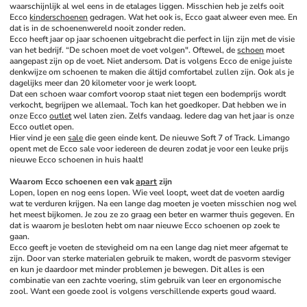
waarschijnlijk al wel eens in de etalages liggen. Misschien heb je zelfs ooit 
Ecco 
kinderschoenen
 gedragen. Wat het ook is, Ecco gaat alweer even mee. En 
dat is in de schoenenwereld nooit zonder reden. 
Ecco heeft jaar op jaar schoenen uitgebracht die perfect in lijn zijn met de visie 
van het bedrijf. “De schoen moet de voet volgen". Oftewel, de 
schoen
 moet 
aangepast zijn op de voet. Niet andersom. Dat is volgens Ecco de enige juiste 
denkwijze om schoenen te maken die áltijd comfortabel zullen zijn. Ook als je 
dagelijks meer dan 20 kilometer voor je werk loopt. 
Dat een schoen waar comfort voorop staat niet tegen een bodemprijs wordt 
verkocht, begrijpen we allemaal. Toch kan het goedkoper. Dat hebben we in 
onze Ecco 
outlet
 wel laten zien. Zelfs vandaag. Iedere dag van het jaar is onze 
Ecco outlet open. 
Hier vind je een 
sale
 die geen einde kent. De nieuwe Soft 7 of Track. Limango 
opent met de Ecco sale voor iedereen de deuren zodat je voor een leuke prijs 
nieuwe Ecco schoenen in huis haalt!
Waarom Ecco schoenen een vak 
apart
 zijn
Lopen, lopen en nog eens lopen. Wie veel loopt, weet dat de voeten aardig 
wat te verduren krijgen. Na een lange dag moeten je voeten misschien nog wel 
het meest bijkomen. Je zou ze zo graag een beter en warmer thuis gegeven. En 
dat is waarom je besloten hebt om naar nieuwe Ecco schoenen op zoek te 
gaan. 
Ecco geeft je voeten de stevigheid om na een lange dag niet meer afgemat te 
zijn. Door van sterke materialen gebruik te maken, wordt de pasvorm steviger 
en kun je daardoor met minder problemen je bewegen. Dit alles is een 
combinatie van een zachte voering, slim gebruik van leer en ergonomische 
zool. Want een goede zool is volgens verschillende experts goud waard. 