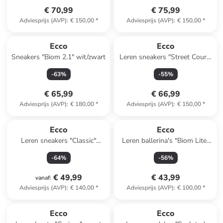
€ 70,99
€ 75,99
Adviesprijs (AVP)
:
€ 150,00
*
Adviesprijs (AVP)
:
€ 150,00
*
Ecco
Ecco
Sneakers "Biom 2.1" wit/zwart
Leren sneakers "Street Court"
wit/zwart/geel
-
63
%
-
55
%
€ 65,99
€ 66,99
Adviesprijs (AVP)
:
€ 180,00
*
Adviesprijs (AVP)
:
€ 150,00
*
Ecco
Ecco
Leren sneakers "Classic"
Leren ballerina's "Biom Lite"
donkerblauw/wit
lichtroze
-
64
%
-
56
%
€ 49,99
€ 43,99
vanaf
:
Adviesprijs (AVP)
:
€ 140,00
*
Adviesprijs (AVP)
:
€ 100,00
*
family
korting
Ecco
Ecco