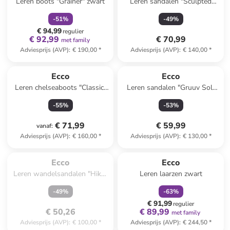
Leren boots "Grainer" zwart
Leren sandalen "Sculpted
Alba" lichtbruin
-
51
%
-
49
%
€ 94,99
regulier
€ 92,99
€ 70,99
met family
Adviesprijs (AVP)
:
€ 190,00
*
Adviesprijs (AVP)
:
€ 140,00
*
Ecco
Ecco
Leren chelseaboots "Classic"
Leren sandalen "Gruuv Sol"
lichtbruin
beige
-
55
%
-
53
%
€ 71,99
€ 59,99
vanaf
:
Adviesprijs (AVP)
:
€ 160,00
*
Adviesprijs (AVP)
:
€ 130,00
*
Te laat. Het product is 
family
korting
Reeds in een ander winkelwagentje
uitverkocht.
Ecco
Ecco
Leren wandelsandalen "Hike"
Leren laarzen zwart
wit
-
49
%
-
63
%
€ 91,99
regulier
€ 50,26
€ 89,99
met family
Adviesprijs (AVP)
:
€ 100,00
*
Adviesprijs (AVP)
:
€ 244,50
*