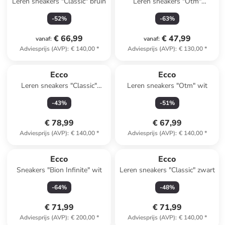
Leren sneakers "Classic" bruin
Leren sneakers "Otm"
donkerblauw
-
52
%
-
63
%
€ 66,99
€ 47,99
vanaf
:
vanaf
:
Adviesprijs (AVP)
:
€ 140,00
*
Adviesprijs (AVP)
:
€ 130,00
*
Ecco
Ecco
Leren sneakers "Classic"
Leren sneakers "Otm" wit
donkerblauw
-
43
%
-
51
%
€ 78,99
€ 67,99
Adviesprijs (AVP)
:
€ 140,00
*
Adviesprijs (AVP)
:
€ 140,00
*
Ecco
Ecco
Sneakers "Bion Infinite" wit
Leren sneakers "Classic" zwart
-
64
%
-
48
%
€ 71,99
€ 71,99
Adviesprijs (AVP)
:
€ 200,00
*
Adviesprijs (AVP)
:
€ 140,00
*