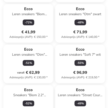
Ecco
Ecco
Leren sneakers "Biom
Leren sneakers "Otm" zwart
Everyday" beige
-
72
%
-
48
%
€ 41,99
€ 71,99
Adviesprijs (AVP)
:
€ 150,00
*
Adviesprijs (AVP)
:
€ 140,00
*
Ecco
Ecco
Leren sneakers "Otm"
Leren sneakers "Soft 7" wit
wit/beige/donkerblauw
-
51
%
-
55
%
€ 62,99
€ 96,99
vanaf
:
Adviesprijs (AVP)
:
€ 130,00
*
Adviesprijs (AVP)
:
€ 219,50
*
Ecco
Ecco
Sneakers "Biom 2.2"
Leren sneakers "Street Court"
lichtroze/beige
wit/lichtblauw
-
52
%
-
49
%