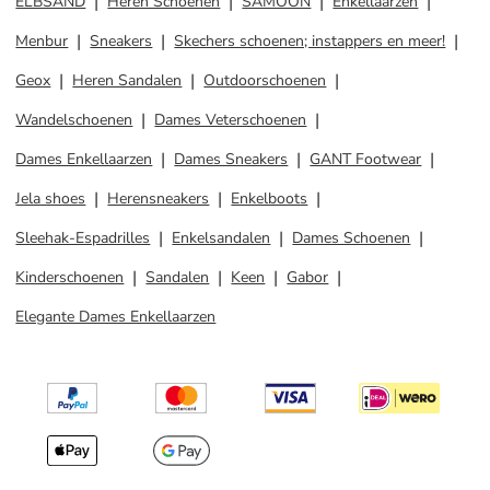
ELBSAND
Heren Schoenen
SAMOON
Enkellaarzen
Menbur
Sneakers
Skechers schoenen; instappers en meer!
Geox
Heren Sandalen
Outdoorschoenen
Wandelschoenen
Dames Veterschoenen
Dames Enkellaarzen
Dames Sneakers
GANT Footwear
Jela shoes
Herensneakers
Enkelboots
Sleehak-Espadrilles
Enkelsandalen
Dames Schoenen
Kinderschoenen
Sandalen
Keen
Gabor
Elegante Dames Enkellaarzen