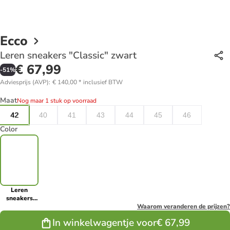
Ecco
Leren sneakers "Classic" zwart
€ 67,99
-
51
%
Adviesprijs (AVP)
:
€ 140,00
*
inclusief BTW
Maat
Nog maar 1 stuk op voorraad
42
40
41
43
44
45
46
Color
Leren
sneakers
"Classic"
Waarom veranderen de prijzen?
zwart
In winkelwagentje voor
€ 67,99