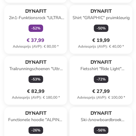
family
exclusief
DYNAFIT
DYNAFIT
2in1-Funktionsrock "ULTRA"
Shirt "GRAPHIC" pruimkleurig
donkerblauw
-
52
%
-
50
%
€ 37,99
€ 19,99
Adviesprijs (AVP)
:
€ 80,00
*
Adviesprijs (AVP)
:
€ 40,00
*
DYNAFIT
DYNAFIT
Trailrunningschoenen "Ultra
Fietsshirt "Ride Light"
100 GTX" mintgroen
kaki/oranje/zwart
-
53
%
-
72
%
€ 82,99
€ 27,99
Adviesprijs (AVP)
:
€ 180,00
*
Adviesprijs (AVP)
:
€ 100,00
*
DYNAFIT
DYNAFIT
Functionele hoodie "ALPINE"
Ski-/snowboardbroek
paars
"Radical" groen
-
26
%
-
56
%