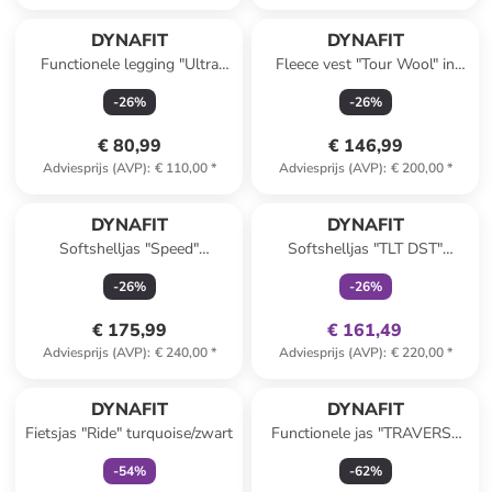
DYNAFIT
DYNAFIT
Functionele legging "Ultra
Fleece vest "Tour Wool" in
Graphic" paars
Hellrosa/antraciet
-
26
%
-
26
%
€ 80,99
€ 146,99
Adviesprijs (AVP)
:
€ 110,00
*
Adviesprijs (AVP)
:
€ 200,00
*
family
exclusief
DYNAFIT
DYNAFIT
Softshelljas "Speed"
Softshelljas "TLT DST"
zwart/Hellrosa
paars/zwart
-
26
%
-
26
%
€ 175,99
€ 161,49
Adviesprijs (AVP)
:
€ 240,00
*
Adviesprijs (AVP)
:
€ 220,00
*
family
exclusief
DYNAFIT
DYNAFIT
Fietsjas "Ride" turquoise/zwart
Functionele jas "TRAVERSE
GTX" grijs
-
54
%
-
62
%