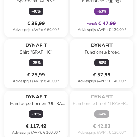
Sportbeha "ALPINE
Functionele leggings
GRAPHIC" wit
"WINTER RUNNING"
-
40
%
-
63
%
bordeaux
€ 35,99
€ 47,99
vanaf
:
Adviesprijs (AVP)
:
€ 60,00
*
Adviesprijs (AVP)
:
€ 130,00
*
DYNAFIT
DYNAFIT
Shirt "GRAPHIC"
Functionele broek
"TRANSALPER" taupe
-
35
%
-
58
%
€ 25,99
€ 57,99
Adviesprijs (AVP)
:
€ 40,00
*
Adviesprijs (AVP)
:
€ 140,00
*
Te laat. Het product is 
uitverkocht.
DYNAFIT
DYNAFIT
Hardloopschoenen "ULTRA
Functionele broek "TRAVERSE
50" paars/turquoise
DST" donkerblauw
-
26
%
-
64
%
€ 117,49
€ 42,93
Adviesprijs (AVP)
:
€ 160,00
*
Adviesprijs (AVP)
:
€ 120,00
*