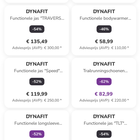
DYNAFIT
DYNAFIT
Functionele jas "TRAVERSE
Functionele bodywarmer
GTX" petrol
"TRAVERSE" koraalrood
-
54
%
-
46
%
€ 135,49
€ 58,99
Adviesprijs (AVP)
:
€ 300,00
*
Adviesprijs (AVP)
:
€ 110,00
*
family
exclusief
DYNAFIT
DYNAFIT
Functionele jas "Speed"
Trailrunningschoenen
rood/zwart
"TRAVERSE MID GTX"
-
52
%
-
62
%
turquoise
€ 119,99
€ 82,99
Adviesprijs (AVP)
:
€ 250,00
*
Adviesprijs (AVP)
:
€ 220,00
*
family
exclusief
DYNAFIT
DYNAFIT
Functionele longsleeve
Functionele jas "TLT"
"TRAVERSE S-TECH"
donkerblauw/lichtroze
-
52
%
-
54
%
bordeaux/donkerblauw