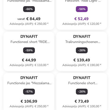
Functionele jas "Mezzalama"
Fietsshirt "Ride Light"
paars
turquoise
-
66
%
-
56
%
€ 84,49
€ 52,49
vanaf
:
Adviesprijs (AVP)
:
€ 250,00
*
Adviesprijs (AVP)
:
€ 120,00
*
DYNAFIT
DYNAFIT
Functioneel short "RIDE
Trailrunningschoenen
LIGHT" bordeaux
"Transalper"
-
59
%
-
26
%
donkerblauw/lichtroze
€ 44,99
€ 139,49
Adviesprijs (AVP)
:
€ 110,00
*
Adviesprijs (AVP)
:
€ 190,00
*
DYNAFIT
DYNAFIT
Functionele jas "Mezzalama"
Functionele short
turquoise
"TRAVERSE" grijs
-
57
%
-
26
%
€ 106,99
€ 73,49
Adviesprijs (AVP)
:
€ 250,00
*
Adviesprijs (AVP)
:
€ 100,00
*