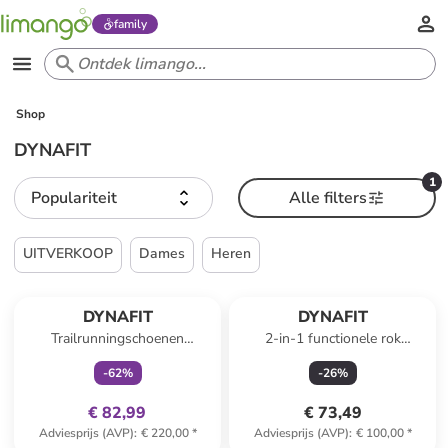
family
Shop
DYNAFIT
1
Populariteit
Alle filters
UITVERKOOP
Dames
Heren
family
exclusief
DYNAFIT
DYNAFIT
Trailrunningschoenen
2-in-1 functionele rok
"TRAVERSE MID GTX"
"ULTRA" oranje/zwart
-
62
%
-
26
%
turquoise/zwart
€ 82,99
€ 73,49
Adviesprijs (AVP)
:
€ 220,00
*
Adviesprijs (AVP)
:
€ 100,00
*