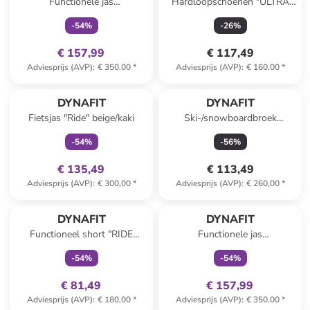
Functionele jas
Hardloopschoenen "ULTRA
"TRANSALPER GTX"
50" zwart/grijs/roze
-
54
%
-
26
%
turquoise/donkerblauw
€ 157,99
€ 117,49
Adviesprijs (AVP)
:
€ 350,00
*
Adviesprijs (AVP)
:
€ 160,00
*
family
exclusief
DYNAFIT
DYNAFIT
Fietsjas "Ride" beige/kaki
Ski-/snowboardbroek
"Radical" bordeaux
-
54
%
-
56
%
€ 135,49
€ 113,49
Adviesprijs (AVP)
:
€ 300,00
*
Adviesprijs (AVP)
:
€ 260,00
*
family
exclusief
family
exclusief
DYNAFIT
DYNAFIT
Functioneel short "RIDE
Functionele jas
LIGHT 2IN1" zwart
"TRANSALPER GTX"
-
54
%
-
54
%
donkerblauw/turquoise
€ 81,49
€ 157,99
Adviesprijs (AVP)
:
€ 180,00
*
Adviesprijs (AVP)
:
€ 350,00
*