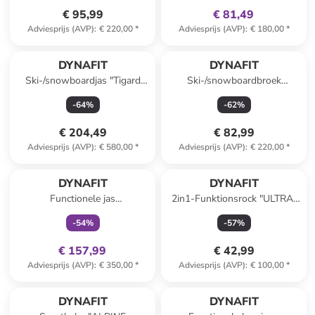
€ 95,99
€ 81,49
Adviesprijs (AVP)
:
€ 220,00
*
Adviesprijs (AVP)
:
€ 180,00
*
DYNAFIT
DYNAFIT
Ski-/snowboardjas "Tigard
Ski-/snowboardbroek
GTX" paars/lichtblauw
"Mercury" bordeaux
-
64
%
-
62
%
€ 204,49
€ 82,99
Adviesprijs (AVP)
:
€ 580,00
*
Adviesprijs (AVP)
:
€ 220,00
*
family
exclusief
DYNAFIT
DYNAFIT
Functionele jas
2in1-Funktionsrock "ULTRA"
"TRANSALPER GTX"
kaki
-
54
%
-
57
%
groen/bordeaux
€ 157,99
€ 42,99
Adviesprijs (AVP)
:
€ 350,00
*
Adviesprijs (AVP)
:
€ 100,00
*
family
exclusief
DYNAFIT
DYNAFIT