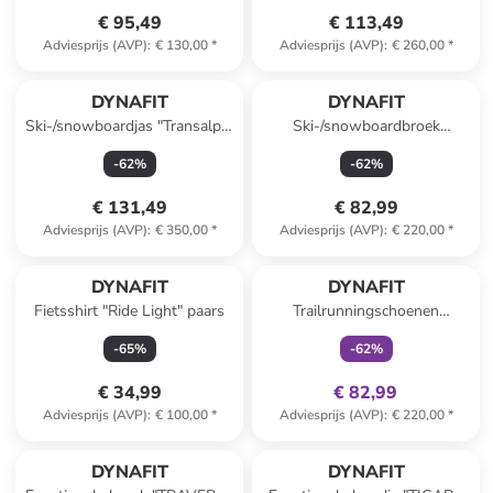
€ 95,49
€ 113,49
Adviesprijs (AVP)
:
€ 130,00
*
Adviesprijs (AVP)
:
€ 260,00
*
DYNAFIT
DYNAFIT
Ski-/snowboardjas "Transalper
Ski-/snowboardbroek
GTX" rood
"Mercury 2 DST" turquoise
-
62
%
-
62
%
€ 131,49
€ 82,99
Adviesprijs (AVP)
:
€ 350,00
*
Adviesprijs (AVP)
:
€ 220,00
*
family
exclusief
DYNAFIT
DYNAFIT
Fietsshirt "Ride Light" paars
Trailrunningschoenen
"TRAVERSE GTX" turquoise
-
65
%
-
62
%
€ 34,99
€ 82,99
Adviesprijs (AVP)
:
€ 100,00
*
Adviesprijs (AVP)
:
€ 220,00
*
family
exclusief
DYNAFIT
DYNAFIT