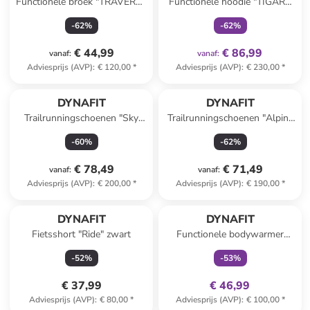
Functionele broek "TRAVERSE
Functionele hoodie "TIGARD
DST" turquoise
ALPHA" rood/groen
-
62
%
-
62
%
€ 44,99
€ 86,99
vanaf
:
vanaf
:
Adviesprijs (AVP)
:
€ 120,00
*
Adviesprijs (AVP)
:
€ 230,00
*
DYNAFIT
DYNAFIT
Trailrunningschoenen "Sky
Trailrunningschoenen "Alpine
DNA" wit/zwart
DNA" zwart/grijs
-
60
%
-
62
%
€ 78,49
€ 71,49
vanaf
:
vanaf
:
Adviesprijs (AVP)
:
€ 200,00
*
Adviesprijs (AVP)
:
€ 190,00
*
family
exclusief
DYNAFIT
DYNAFIT
Fietsshort "Ride" zwart
Functionele bodywarmer
"VERT WIND" zwart
-
52
%
-
53
%
€ 37,99
€ 46,99
Adviesprijs (AVP)
:
€ 80,00
*
Adviesprijs (AVP)
:
€ 100,00
*