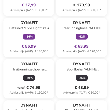
€ 37,99
€ 173,99
Adviesprijs (AVP)
:
€ 80,00
*
Adviesprijs (AVP)
:
€ 380,00
*
family
exclusief
family
exclusief
DYNAFIT
DYNAFIT
Fietsshirt "Ride Light" kaki
Trailrunninghose "ALPINE
WARM" donkerblauw
-
56
%
-
62
%
€ 56,99
€ 63,99
Adviesprijs (AVP)
:
€ 130,00
*
Adviesprijs (AVP)
:
€ 170,00
*
DYNAFIT
DYNAFIT
Trailrunningschoenen
Sportbeha "ALPINE
"Transalper"
GRAPHIC" oranje
-
59
%
-
26
%
oranje/donkerblauw
€ 76,99
€ 43,99
vanaf
:
Adviesprijs (AVP)
:
€ 190,00
*
Adviesprijs (AVP)
:
€ 60,00
*
family
exclusief
DYNAFIT
DYNAFIT