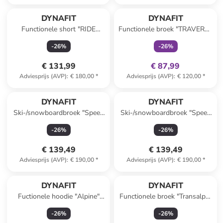
family
exclusief
DYNAFIT
DYNAFIT
Functionele short "RIDE
Functionele broek "TRAVERSE
LIGHT" zwart/wit
DST" grijs/zwart
-
26
%
-
26
%
€ 131,99
€ 87,99
Adviesprijs (AVP)
:
€ 180,00
*
Adviesprijs (AVP)
:
€ 120,00
*
DYNAFIT
DYNAFIT
Ski-/snowboardbroek "Speed
Ski-/snowboardbroek "Speed
DST" bordeaux
DST" donkerblauw
-
26
%
-
26
%
€ 139,49
€ 139,49
Adviesprijs (AVP)
:
€ 190,00
*
Adviesprijs (AVP)
:
€ 190,00
*
DYNAFIT
DYNAFIT
Fuctionele hoodie "Alpine"
Functionele broek "Transalper
roze
Pro" donkerblauw
-
26
%
-
26
%