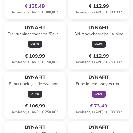
€ 135,49
€ 112,99
Adviesprijs (AVP)
:
€ 300,00
*
Adviesprijs (AVP)
:
€ 300,00
*
DYNAFIT
DYNAFIT
Trailrunningschoenen "Feline"
Ski-/snowboardjas "Alpine
roze
GTX" bordeaux/Hellrosa
-
26
%
-
54
%
€ 109,99
€ 112,99
Adviesprijs (AVP)
:
€ 150,00
*
Adviesprijs (AVP)
:
€ 250,00
*
family
exclusief
DYNAFIT
DYNAFIT
Functionele jas "Mezzalama"
Functionele bodywarmer
lichtroze
"VERT WIND" oranje
-
57
%
-
26
%
€ 106,99
€ 73,49
Adviesprijs (AVP)
:
€ 250,00
*
Adviesprijs (AVP)
:
€ 100,00
*
DYNAFIT
DYNAFIT