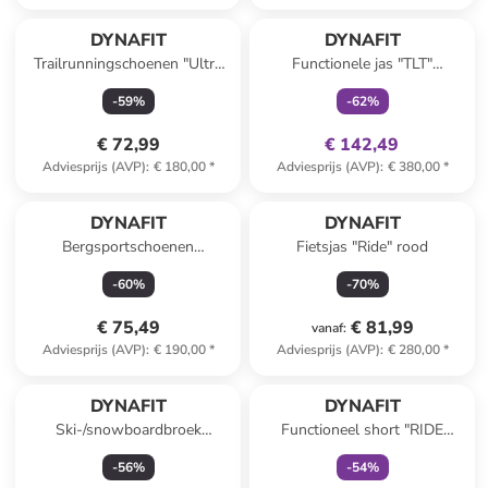
family
exclusief
DYNAFIT
DYNAFIT
Trailrunningschoenen "Ultra
Functionele jas "TLT"
100 GTX" paars/turquoise
turquoise/donkerblauw
-
59
%
-
62
%
€ 72,99
€ 142,49
Adviesprijs (AVP)
:
€ 180,00
*
Adviesprijs (AVP)
:
€ 380,00
*
DYNAFIT
DYNAFIT
Bergsportschoenen
Fietsjas "Ride" rood
"Transalper" roze/blauw
-
60
%
-
70
%
€ 75,49
€ 81,99
vanaf
:
Adviesprijs (AVP)
:
€ 190,00
*
Adviesprijs (AVP)
:
€ 280,00
*
family
exclusief
DYNAFIT
DYNAFIT
Ski-/snowboardbroek
Functioneel short "RIDE
"Mercury 2 DST" groen
LIGHT 2IN1" donkerblauw
-
56
%
-
54
%