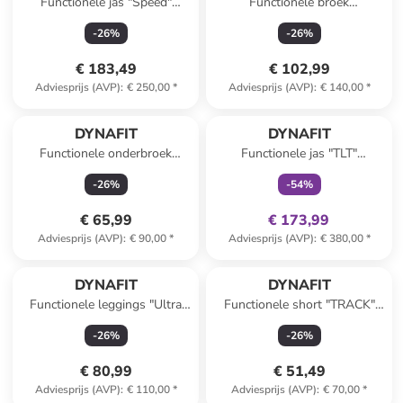
Functionele jas "Speed"
Functionele broek
kaki/oranje
"TRANSALPER" zwart
-
26
%
-
26
%
€ 183,49
€ 102,99
Adviesprijs (AVP)
:
€ 250,00
*
Adviesprijs (AVP)
:
€ 140,00
*
family
exclusief
DYNAFIT
DYNAFIT
Functionele onderbroek
Functionele jas "TLT"
"Alpine 2" roze
rood/groen
-
26
%
-
54
%
€ 65,99
€ 173,99
Adviesprijs (AVP)
:
€ 90,00
*
Adviesprijs (AVP)
:
€ 380,00
*
DYNAFIT
DYNAFIT
Functionele leggings "Ultra
Functionele short "TRACK"
Graphic" donkerblauw
pruimkleurig
-
26
%
-
26
%
€ 80,99
€ 51,49
Adviesprijs (AVP)
:
€ 110,00
*
Adviesprijs (AVP)
:
€ 70,00
*