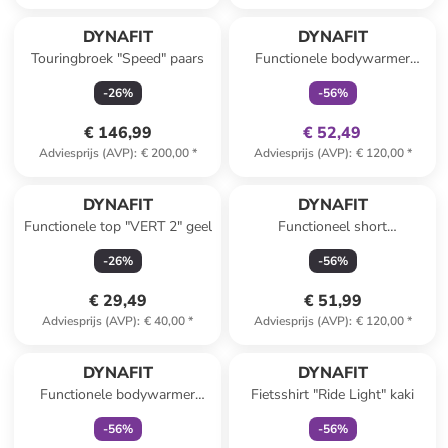
family
exclusief
DYNAFIT
DYNAFIT
Touringbroek "Speed" paars
Functionele bodywarmer
"RIDE LIGHT" rood
-
26
%
-
56
%
€ 146,99
€ 52,49
Adviesprijs (AVP)
:
€ 200,00
*
Adviesprijs (AVP)
:
€ 120,00
*
DYNAFIT
DYNAFIT
Functionele top "VERT 2" geel
Functioneel short
"TRANSALPER" taupe
-
26
%
-
56
%
€ 29,49
€ 51,99
Adviesprijs (AVP)
:
€ 40,00
*
Adviesprijs (AVP)
:
€ 120,00
*
family
exclusief
family
exclusief
DYNAFIT
DYNAFIT
Functionele bodywarmer
Fietsshirt "Ride Light" kaki
"RIDE LIGHT" turquoise
-
56
%
-
56
%