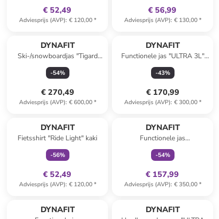
€ 52,49
€ 56,99
Adviesprijs (AVP)
:
€ 120,00
*
Adviesprijs (AVP)
:
€ 130,00
*
DYNAFIT
DYNAFIT
Ski-/snowboardjas "Tigard
Functionele jas "ULTRA 3L"
GTX" roze
zwart
-
54
%
-
43
%
€ 270,49
€ 170,99
Adviesprijs (AVP)
:
€ 600,00
*
Adviesprijs (AVP)
:
€ 300,00
*
family
exclusief
family
exclusief
DYNAFIT
DYNAFIT
Fietsshirt "Ride Light" kaki
Functionele jas
"TRANSALPER GTX"
-
56
%
-
54
%
groen/bordeaux
€ 52,49
€ 157,99
Adviesprijs (AVP)
:
€ 120,00
*
Adviesprijs (AVP)
:
€ 350,00
*
family
exclusief
DYNAFIT
DYNAFIT