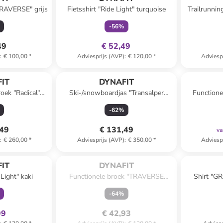
TRAVERSE" grijs
Fietsshirt "Ride Light" turquoise
Trailrunni
G
-
56
%
49
€ 52,49
)
:
€ 100,00
*
Adviesprijs (AVP)
:
€ 120,00
*
Adviesp
IT
DYNAFIT
oek "Radical"
Ski-/snowboardjas "Transalper
Function
n
GTX" rood
RUN
-
62
%
,49
€ 131,49
va
)
:
€ 260,00
*
Adviesprijs (AVP)
:
€ 350,00
*
Adviesp
Te laat. Het product is 
clusief
uitverkocht.
IT
DYNAFIT
 Light" kaki
Functionele broek "TRAVERSE
Shirt "G
DST" donkerblauw
-
64
%
99
€ 42,93