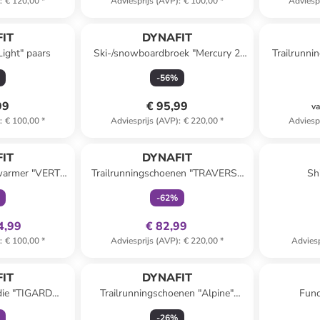
)
:
€ 120,00
*
Adviesprijs (AVP)
:
€ 100,00
*
Adviesp
IT
DYNAFIT
Light" paars
Ski-/snowboardbroek "Mercury 2
Trailrunn
DST" groen
-
56
%
99
€ 95,99
va
)
:
€ 100,00
*
Adviesprijs (AVP)
:
€ 220,00
*
Adviesp
clusief
family
exclusief
IT
DYNAFIT
warmer "VERT
Trailrunningschoenen "TRAVERSE
Sh
wart
MID GTX" turquoise/zwart
-
62
%
4,99
€ 82,99
)
:
€ 100,00
*
Adviesprijs (AVP)
:
€ 220,00
*
Adviesp
clusief
IT
DYNAFIT
die "TIGARD
Trailrunningschoenen "Alpine"
Func
d/groen
roze/blauw
turqu
-
26
%