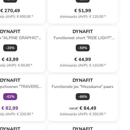
€ 270,49
€ 51,99
rijs (AVP)
:
€ 600,00
*
Adviesprijs (AVP)
:
€ 120,00
*
DYNAFIT
DYNAFIT
a "ALPINE GRAPHIC"
Functioneel short "RIDE LIGHT"
oranje
bordeaux
-
26
%
-
59
%
€ 43,99
€ 44,99
rijs (AVP)
:
€ 60,00
*
Adviesprijs (AVP)
:
€ 110,00
*
family
exclusief
DYNAFIT
DYNAFIT
ngschoenen "TRAVERSE
Functionele jas "Mezzalama" paars
 GTX" turquoise
-
62
%
-
66
%
€ 82,99
€ 84,49
vanaf
:
rijs (AVP)
:
€ 220,00
*
Adviesprijs (AVP)
:
€ 250,00
*
DYNAFIT
DYNAFIT