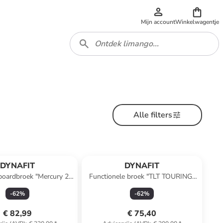
Mijn account
Winkelwagentje
Alle filters
DYNAFIT
DYNAFIT
boardbroek "Mercury 2
Functionele broek "TLT TOURING"
ST" turquoise
zwart
-
62
%
-
62
%
€ 82,99
€ 75,40