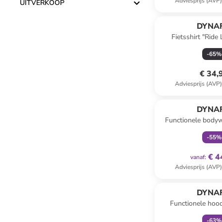
Adviesprijs (AVP
UITVERKOOP
DYNAF
Fietsshirt "Ride 
-
65
%
€ 34,
Adviesprijs (AVP
family
ex
DYNAF
Functionele body
WIND" z
-
55
%
€ 4
vanaf
:
Adviesprijs (AVP
family
ex
DYNAF
Functionele hoo
ALPHA" roo
-
63
%