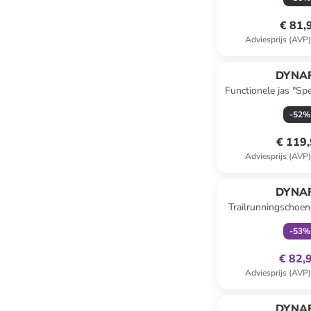
€ 81,
Adviesprijs (AVP
DYNAF
Functionele jas "Sp
-
52
%
€ 119
Adviesprijs (AVP
family
ex
DYNAF
Trailrunningschoen
rood/turq
-
53
%
€ 82,
Adviesprijs (AVP
DYNAF