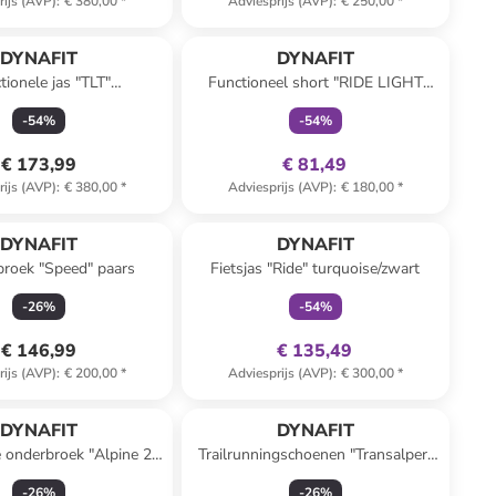
rijs (AVP)
:
€ 380,00
*
Adviesprijs (AVP)
:
€ 250,00
*
family
exclusief
DYNAFIT
DYNAFIT
tionele jas "TLT"
Functioneel short "RIDE LIGHT
rblauw/lichtroze
2IN1" zwart
-
54
%
-
54
%
€ 173,99
€ 81,49
rijs (AVP)
:
€ 380,00
*
Adviesprijs (AVP)
:
€ 180,00
*
family
exclusief
DYNAFIT
DYNAFIT
broek "Speed" paars
Fietsjas "Ride" turquoise/zwart
-
26
%
-
54
%
€ 146,99
€ 135,49
rijs (AVP)
:
€ 200,00
*
Adviesprijs (AVP)
:
€ 300,00
*
DYNAFIT
DYNAFIT
 onderbroek "Alpine 2"
Trailrunningschoenen "Transalper"
roze
donkerblauw/lichtroze
-
26
%
-
26
%