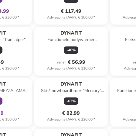
4,99
€ 117,49
)
:
€ 230,00
*
Adviesprijs (AVP)
:
€ 160,00
*
Adviesp
IT
DYNAFIT
 "Transalper"
Functionele bodywarmer
Fiets
auw
"TRAVERSE" koraalrood
-
48
%
49
€ 56,99
vanaf
:
va
)
:
€ 190,00
*
Adviesprijs (AVP)
:
€ 110,00
*
Adviesp
clusief
IT
DYNAFIT
t "MEZZALAMA"
Ski-/snowboardbroek "Mercury"
Functione
t
bordeaux
2IN
-
62
%
99
€ 82,99
)
:
€ 150,00
*
Adviesprijs (AVP)
:
€ 220,00
*
Adviesp
family
exclusief
IT
DYNAFIT