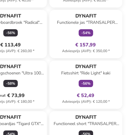
rijs (AVP)
:
€ 40,00
*
Adviesprijs (AVP)
:
€ 80,00
*
family
exclusief
DYNAFIT
DYNAFIT
boardbroek "Radical"
Functionele jas "TRANSALPER
donkerblauw
GTX" groen/bordeaux
-
56
%
-
54
%
€ 113,49
€ 157,99
rijs (AVP)
:
€ 260,00
*
Adviesprijs (AVP)
:
€ 350,00
*
family
exclusief
DYNAFIT
DYNAFIT
ngschoenen "Ultra 100
Fietsshirt "Ride Light" kaki
X" mintgroen
-
58
%
-
56
%
€ 73,99
€ 52,49
naf
:
rijs (AVP)
:
€ 180,00
*
Adviesprijs (AVP)
:
€ 120,00
*
DYNAFIT
DYNAFIT
boardjas "Tigard GTX"
Functioneel short "TRANSALPER"
roze
mintgroen
-
54
%
-
56
%