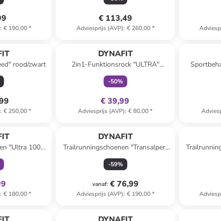
99
€ 113,49
)
:
€ 190,00
*
Adviesprijs (AVP)
:
€ 260,00
*
Adviesp
family
exclusief
IT
DYNAFIT
eed" rood/zwart
2in1-Funktionsrock "ULTRA"
Sportbeh
donkerblauw
-
50
%
,99
€ 39,99
)
:
€ 250,00
*
Adviesprijs (AVP)
:
€ 80,00
*
Adviesp
clusief
IT
DYNAFIT
en "Ultra 100"
Trailrunningschoenen "Transalper"
Trailrunni
uoise
oranje/donkerblauw
MID
-
59
%
99
€ 76,99
vanaf
:
)
:
€ 180,00
*
Adviesprijs (AVP)
:
€ 190,00
*
Adviesp
IT
DYNAFIT