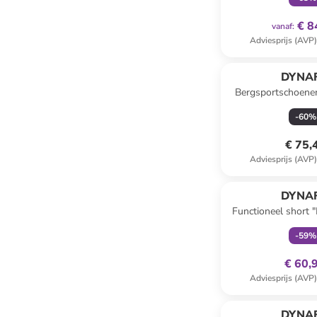
€ 8
vanaf
:
Adviesprijs (AVP
DYNAF
Bergsportschoenen
roze/bl
-
60
%
€ 75,
Adviesprijs (AVP
family
ex
DYNAF
Functioneel shor
zwar
-
59
%
€ 60,
Adviesprijs (AVP
DYNAF