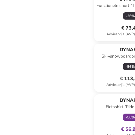
Functionele short "
-
26
%
€ 73,
Adviesprijs (AVP
DYNAF
Ski-/snowboardbr
groe
-
56
%
€ 113
Adviesprijs (AVP
family
ex
DYNAF
Fietsshirt "Ride
-
56
%
€ 56,