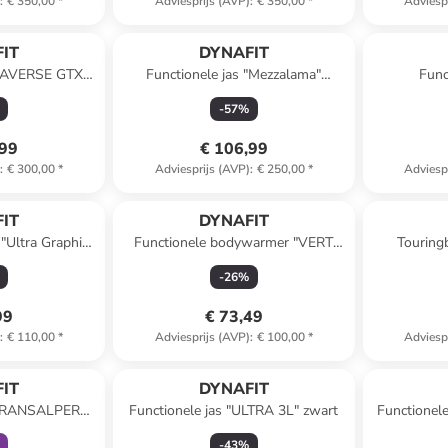
)
:
€ 350,00
*
Adviesprijs (AVP)
:
€ 350,00
*
Adviesp
IT
DYNAFIT
TRAVERSE GTX"
Functionele jas "Mezzalama"
Func
lichtroze
donke
-
57
%
,99
€ 106,99
)
:
€ 300,00
*
Adviesprijs (AVP)
:
€ 250,00
*
Adviesp
IT
DYNAFIT
"Ultra Graphic"
Functionele bodywarmer "VERT
Touring
s
WIND" oranje
-
26
%
99
€ 73,49
)
:
€ 110,00
*
Adviesprijs (AVP)
:
€ 100,00
*
Adviesp
clusief
IT
DYNAFIT
 "TRANSALPER
Functionele jas "ULTRA 3L" zwart
Functionele
w/turquoise
-
43
%