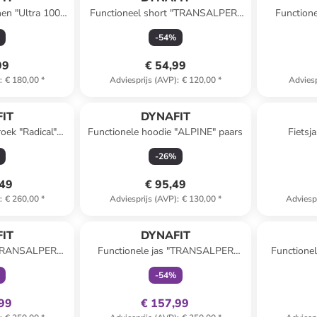
nen "Ultra 100
Functioneel short "TRANSALPER"
Functione
urquoise
taupe
-
54
%
99
€ 54,99
)
:
€ 180,00
*
Adviesprijs (AVP)
:
€ 120,00
*
Adviesp
IT
DYNAFIT
oek "Radical"
Functionele hoodie "ALPINE" paars
Fietsja
ux
-
26
%
,49
€ 95,49
)
:
€ 260,00
*
Adviesprijs (AVP)
:
€ 130,00
*
Adviesp
clusief
family
exclusief
IT
DYNAFIT
 "TRANSALPER
Functionele jas "TRANSALPER
Functionel
bordeaux
GTX" turquoise/donkerblauw
-
54
%
,99
€ 157,99