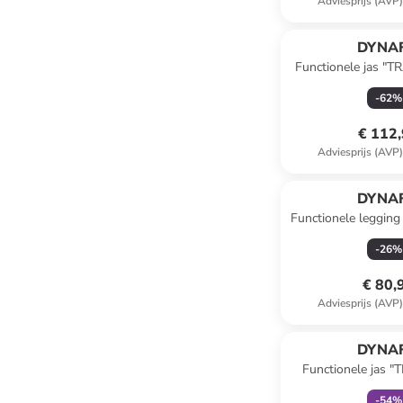
Adviesprijs (AVP
DYNAF
Functionele jas "
grijs
-
62
%
€ 112
Adviesprijs (AVP
DYNAF
Functionele legging 
paar
-
26
%
€ 80,
Adviesprijs (AVP
family
ex
DYNAF
Functionele jas
GTX" donkerblau
-
54
%