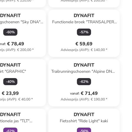
rijs (AVP)
:
€ 220,00
*
Adviesprijs (AVP)
:
€ 200,00
*
DYNAFIT
DYNAFIT
ingschoenen "Sky DNA"
Functionele broek "TRANSALPER"
wit/zwart
taupe
-
60
%
-
57
%
€ 78,49
€ 59,69
naf
:
rijs (AVP)
:
€ 200,00
*
Adviesprijs (AVP)
:
€ 140,00
*
DYNAFIT
DYNAFIT
irt "GRAPHIC"
Trailrunningschoenen "Alpine DNA"
zwart/grijs
-
40
%
-
62
%
€ 23,99
€ 71,49
vanaf
:
rijs (AVP)
:
€ 40,00
*
Adviesprijs (AVP)
:
€ 190,00
*
family
exclusief
family
exclusief
DYNAFIT
DYNAFIT
tionele jas "TLT"
Fietsshirt "Ride Light" kaki
oise/donkerblauw
-
62
%
-
56
%