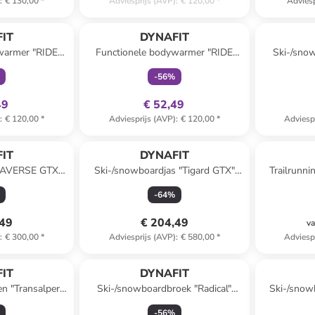
)
:
€ 130,00
*
Adviesprijs (AVP)
:
€ 120,00
*
Adviesp
clusief
family
exclusief
IT
DYNAFIT
warmer "RIDE
Functionele bodywarmer "RIDE
Ski-/snow
rood
LIGHT" turquoise
-
56
%
49
€ 52,49
)
:
€ 120,00
*
Adviesprijs (AVP)
:
€ 120,00
*
Adviesp
IT
DYNAFIT
TRAVERSE GTX"
Ski-/snowboardjas "Tigard GTX"
Trailrunni
l
paars/lichtblauw
GT
-
64
%
,49
€ 204,49
va
)
:
€ 300,00
*
Adviesprijs (AVP)
:
€ 580,00
*
Adviesp
IT
DYNAFIT
en "Transalper"
Ski-/snowboardbroek "Radical"
Ski-/snow
t
bordeaux
-
56
%