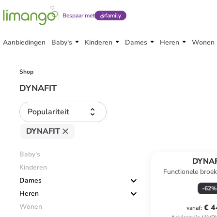
Bespaar met
family
Aanbiedingen
Baby's
Kinderen
Dames
Heren
Wonen
Shop
DYNAFIT
Populariteit
DYNAFIT
Baby's
DYNAF
Kinderen
Functionele bro
Dames
DST" turq
-
62
%
Heren
Wonen
€ 4
vanaf
: