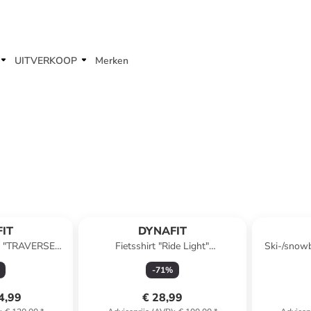
UITVERKOOP
Merken
IT
DYNAFIT
ek "TRAVERSE
Fietsshirt "Ride Light"
Ski-/snow
uoise
kaki/oranje/zwart
D
-
71
%
4,99
€ 28,99