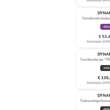
Adviesprijs (AVP
family
ex
DYNAF
Functionele body
LIGHT" 
-
56
%
€ 52,
Adviesprijs (AVP
DYNAF
Functionele jas "
petro
-
54
%
€ 135
Adviesprijs (AVP
DYNAF
Trailrunningschoen
zwar
-
56
%