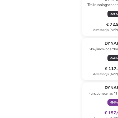
Trailrunningschoe
GTX" paars/t
-
59
%
€ 72,
Adviesprijs (AVP
DYNAF
Ski-/snowboardbr
bordea
-
54
%
€ 117
Adviesprijs (AVP
family
ex
DYNAF
Functionele jas
GTX" groen/
-
54
%
€ 157