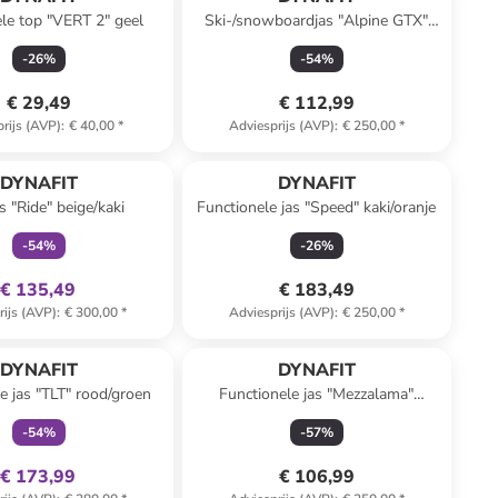
le top "VERT 2" geel
Ski-/snowboardjas "Alpine GTX"
bordeaux/Hellrosa
-
26
%
-
54
%
€ 29,49
€ 112,99
rijs (AVP)
:
€ 40,00
*
Adviesprijs (AVP)
:
€ 250,00
*
family
exclusief
DYNAFIT
DYNAFIT
s "Ride" beige/kaki
Functionele jas "Speed" kaki/oranje
-
54
%
-
26
%
€ 135,49
€ 183,49
rijs (AVP)
:
€ 300,00
*
Adviesprijs (AVP)
:
€ 250,00
*
family
exclusief
DYNAFIT
DYNAFIT
e jas "TLT" rood/groen
Functionele jas "Mezzalama"
turquoise
-
54
%
-
57
%
€ 173,99
€ 106,99