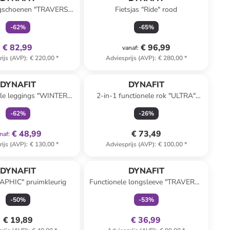
ngschoenen "TRAVERSE
Fietsjas "Ride" rood
TX" turquoise
-
62
%
-
65
%
€ 82,99
€ 96,99
vanaf
:
rijs (AVP)
:
€ 220,00
*
Adviesprijs (AVP)
:
€ 280,00
*
family
exclusief
DYNAFIT
DYNAFIT
ele leggings "WINTER
2-in-1 functionele rok "ULTRA"
NING" bordeaux
oranje/zwart
-
62
%
-
26
%
€ 48,99
€ 73,49
naf
:
rijs (AVP)
:
€ 130,00
*
Adviesprijs (AVP)
:
€ 100,00
*
family
exclusief
DYNAFIT
DYNAFIT
RAPHIC" pruimkleurig
Functionele longsleeve "TRAVERSE
S-TECH" bordeaux/donkerblauw
-
50
%
-
53
%
€ 19,89
€ 36,99