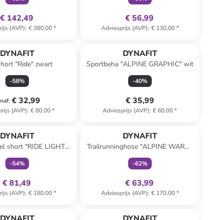
€ 142,49
€ 56,99
rijs (AVP)
:
€ 380,00
*
Adviesprijs (AVP)
:
€ 130,00
*
DYNAFIT
DYNAFIT
short "Ride" zwart
Sportbeha "ALPINE GRAPHIC" wit
-
58
%
-
40
%
€ 32,99
€ 35,99
naf
:
rijs (AVP)
:
€ 80,00
*
Adviesprijs (AVP)
:
€ 60,00
*
family
exclusief
family
exclusief
DYNAFIT
DYNAFIT
el short "RIDE LIGHT
Trailrunninghose "ALPINE WARM"
1" donkerblauw
donkerblauw
-
54
%
-
62
%
€ 81,49
€ 63,99
rijs (AVP)
:
€ 180,00
*
Adviesprijs (AVP)
:
€ 170,00
*
family
exclusief
DYNAFIT
DYNAFIT