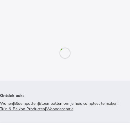
Ontdek ook
:
Wonen
|
Bloempotten
|
Bloempotten om je huis compleet te maken!
|
Tuin & Balkon Producten
|
Woondecoratie