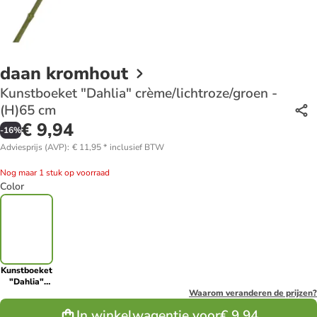
daan kromhout
Kunstboeket "Dahlia" crème/lichtroze/groen -
(H)65 cm
€ 9,94
-
16
%
Adviesprijs (AVP)
:
€ 11,95
*
inclusief BTW
Nog maar 1 stuk op voorraad
Color
Kunstboeket
"Dahlia"
crème/lichtroze/groen
Waarom veranderen de prijzen?
- (H)65 cm
In winkelwagentje voor
€ 9,94