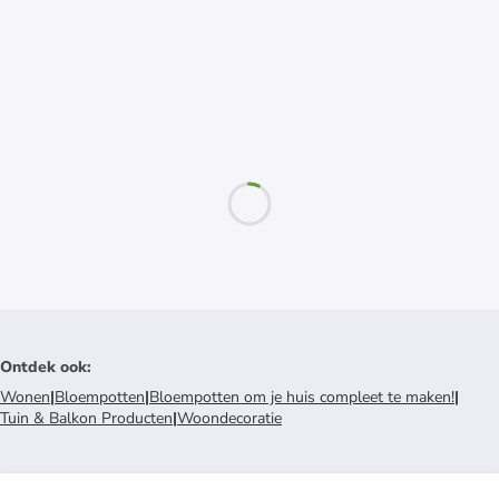
Ontdek ook
:
Wonen
|
Bloempotten
|
Bloempotten om je huis compleet te maken!
|
Tuin & Balkon Producten
|
Woondecoratie