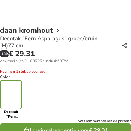
daan kromhout
Decotak "Fern Asparagus" groen/bruin -
(H)77 cm
€ 29,31
-
18
%
Adviesprijs (AVP)
:
€ 35,95
*
inclusief BTW
Nog maar 1 stuk op voorraad
Color
Decotak
"Fern
Asparagus"
Waarom veranderen de prijzen?
groen/bruin -
In winkelwagentje voor
€ 29,31
(H)77 cm