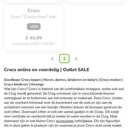
Te laat. Het product is 
uitverkocht.
Crocs
Crocs "Classic Moss" kaki
-
25
%
€ 40,99
Adviesprijs (AVP)
:
€ 54,99
*
1
Crocs online en voordelig | Outlet SALE
Goedkope Crocs kopen | Heren, dames, kinderen en baby's | Crocs maten | 
Crocs kinderen | limango
Wat zijn Crocs? Crocs is bekend van de comfortabele instapper, welke ook wel 
de Clog wordt genoemd. De Clog schoenen zijn in verschillende kleuren 
verkrijgbaar en te herkennen aan het ontwerp en materiaal. Deze Crocs sluiten 
aan de voorkant helemaal over de bovenkant van de voet en zijn aan de 
achterkant voorzien van een bandje. Hierdoor blijven de klompen goed om de 
voet zitten. Daarnaast zitten er ook een aantal gaatjes in de Clogs. Dit zorgt 
voor ventilatie en voorkomt dat je voeten te warm worden in de Clog. Maar 
daarnaast zijn er ook kleine Crocs 
accessoires
 verkrijgbaar. Dit zijn figuurtjes 
die in deze gaten te plaatsen zijn en waarmee je jouw Crocs echt uniek maakt. 