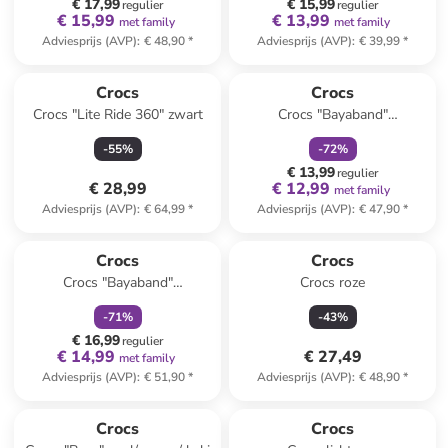
€ 17,99
€ 15,99
regulier
regulier
€ 15,99
€ 13,99
met family
met family
Adviesprijs (AVP)
:
€ 48,90
*
Adviesprijs (AVP)
:
€ 39,99
*
family
korting
Crocs
Crocs
Crocs "Lite Ride 360" zwart
Crocs "Bayaband"
grijs/citroengroen
-
55
%
-
72
%
€ 13,99
regulier
€ 28,99
€ 12,99
met family
Adviesprijs (AVP)
:
€ 64,99
*
Adviesprijs (AVP)
:
€ 47,90
*
family
korting
Crocs
Crocs
Crocs "Bayaband"
Crocs roze
zwart/lichtblauw
-
71
%
-
43
%
€ 16,99
regulier
€ 14,99
€ 27,49
met family
Adviesprijs (AVP)
:
€ 51,90
*
Adviesprijs (AVP)
:
€ 48,90
*
family
korting
Crocs
Crocs