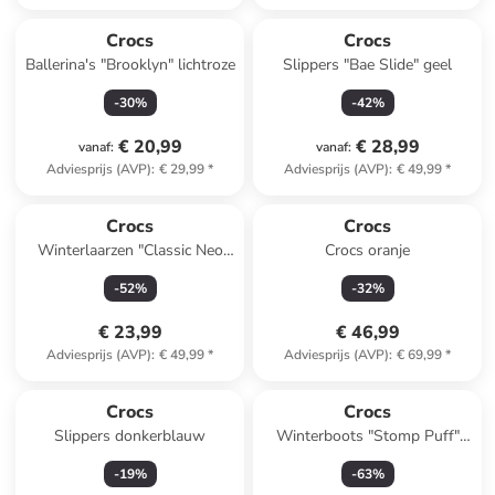
Crocs
Crocs
Ballerina's "Brooklyn" lichtroze
Slippers "Bae Slide" geel
-
30
%
-
42
%
€ 20,99
€ 28,99
vanaf
:
vanaf
:
Adviesprijs (AVP)
:
€ 29,99
*
Adviesprijs (AVP)
:
€ 49,99
*
Crocs
Crocs
Winterlaarzen "Classic Neo
Crocs oranje
Puff" donkerblauw
-
52
%
-
32
%
€ 23,99
€ 46,99
Adviesprijs (AVP)
:
€ 49,99
*
Adviesprijs (AVP)
:
€ 69,99
*
Crocs
Crocs
Slippers donkerblauw
Winterboots "Stomp Puff"
zwart
-
19
%
-
63
%