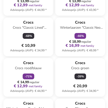
€ 13,99
€ 13,99
regulier
regulier
€ 12,99
€ 12,99
met family
met family
Adviesprijs (AVP)
:
€ 44,90
*
Adviesprijs (AVP)
:
€ 43,90
*
family
korting
Crocs
Crocs
Crocs "Classic Lined"
Winterlaarzen "Classic Neo
donkerblauw
Puff" roze
-
68
%
-
66
%
€ 18,99
regulier
€ 10,99
€ 16,99
met family
Adviesprijs (AVP)
:
€ 34,99
*
Adviesprijs (AVP)
:
€ 49,99
*
family
korting
Crocs
Crocs
Crocs rood/blauw
Crocs groen
-
71
%
-
39
%
€ 14,99
regulier
€ 12,99
€ 20,99
met family
Adviesprijs (AVP)
:
€ 44,90
*
Adviesprijs (AVP)
:
€ 34,90
*
Crocs
Crocs