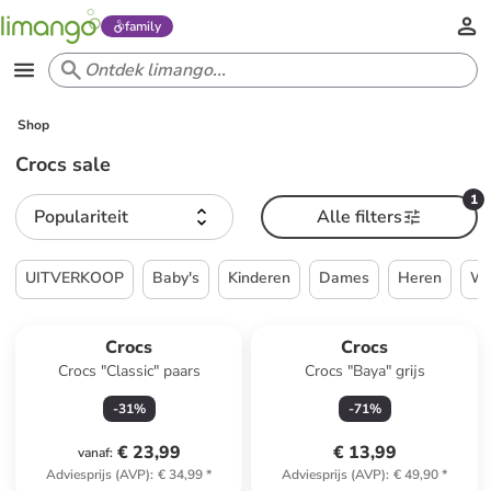
family
Shop
Crocs sale
1
Populariteit
Alle filters
UITVERKOOP
Baby's
Kinderen
Dames
Heren
W
Crocs
Crocs
Crocs "Classic" paars
Crocs "Baya" grijs
-
31
%
-
71
%
€ 23,99
€ 13,99
vanaf
:
Adviesprijs (AVP)
:
€ 34,99
*
Adviesprijs (AVP)
:
€ 49,90
*