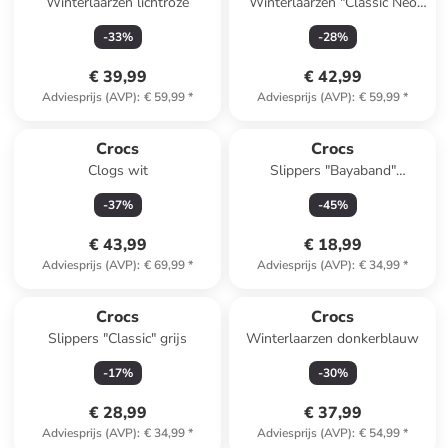
Winterlaarzen lichtroze
Winterlaarzen "Classic Neo
Puff" zwart
-
33
%
-
28
%
€ 39,99
€ 42,99
Adviesprijs (AVP)
:
€ 59,99
*
Adviesprijs (AVP)
:
€ 59,99
*
Reeds in een ander winkelwagentje
Crocs
Crocs
Clogs wit
Slippers "Bayaband"
donkerblauw
-
37
%
-
45
%
€ 43,99
€ 18,99
Adviesprijs (AVP)
:
€ 69,99
*
Adviesprijs (AVP)
:
€ 34,99
*
Crocs
Crocs
Slippers "Classic" grijs
Winterlaarzen donkerblauw
-
17
%
-
30
%
€ 28,99
€ 37,99
Adviesprijs (AVP)
:
€ 34,99
*
Adviesprijs (AVP)
:
€ 54,99
*