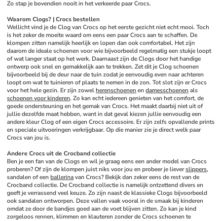
Zo stap je bovendien nooit in het verkeerde paar Crocs.
Waarom Clogs? | Crocs bestellen
Wellicht vind je de Clog van Crocs op het eerste gezicht niet echt mooi. Toch 
is het zeker de moeite waard om eens een paar Crocs aan te schaffen. De 
klompen zitten namelijk heerlijk en lopen dan ook comfortabel. Het zijn 
daarom de ideale schoenen voor wie bijvoorbeeld regelmatig een stukje loopt 
of wat langer staat op het werk. Daarnaast zijn de Clogs door het handige 
ontwerp ook snel en gemakkelijk aan te trekken. Zet dit je Clog schoenen 
bijvoorbeeld bij de deur naar de tuin zodat je eenvoudig even naar achteren 
loopt om wat te tuinieren of plaats te nemen in de zon. Tot slot zijn er Crocs 
voor het hele gezin. Er zijn zowel 
herenschoenen
 en 
damesschoenen
 als 
schoenen voor kinderen
. Zo kan echt iedereen genieten van het comfort, de 
goede ondersteuning en het gemak van Crocs. Het maakt daarbij niet uit of 
jullie dezelfde maat hebben, want in dat geval kiezen jullie eenvoudig een 
andere kleur Clog of een eigen Crocs accessoire. Er zijn zelfs opvallende prints 
en speciale uitvoeringen verkrijgbaar. Op die manier zie je direct welk paar 
Crocs van jou is.
Andere Crocs uit de Crocband collectie
Ben je een fan van de Clogs en wil je graag eens een ander model van Crocs 
proberen? Of zijn de klompen juist niks voor jou en probeer je liever 
slippers
, 
sandalen of een 
ballerina
 van Crocs? Bekijk dan zeker eens de rest van de 
Crocband collectie. De Crocband collectie is namelijk ontzettend divers en 
geeft je verrassend veel keuze. Zo zijn naast de klassieke Clogs bijvoorbeeld 
ook sandalen ontworpen. Deze vallen vaak vooral in de smaak bij kinderen 
omdat ze door de bandjes goed aan de voet blijven zitten. Zo kan je kind 
zorgeloos rennen, klimmen en klauteren zonder de Crocs schoenen te 