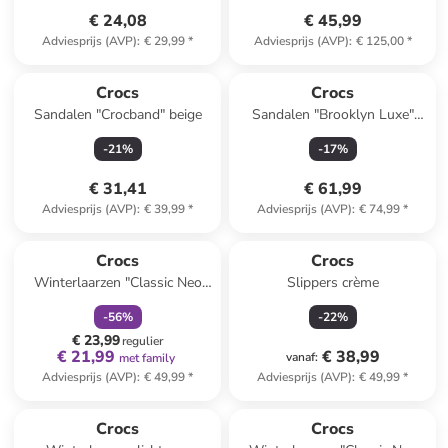
€ 24,08
€ 45,99
Adviesprijs (AVP)
:
€ 29,99
*
Adviesprijs (AVP)
:
€ 125,00
*
Crocs
Crocs
Sandalen "Crocband" beige
Sandalen "Brooklyn Luxe"
camel
-
21
%
-
17
%
€ 31,41
€ 61,99
Adviesprijs (AVP)
:
€ 39,99
*
Adviesprijs (AVP)
:
€ 74,99
*
family
korting
Crocs
Crocs
Winterlaarzen "Classic Neo
Slippers crème
Puff" donkerblauw
-
56
%
-
22
%
€ 23,99
regulier
€ 21,99
€ 38,99
vanaf
:
met family
Adviesprijs (AVP)
:
€ 49,99
*
Adviesprijs (AVP)
:
€ 49,99
*
Crocs
Crocs