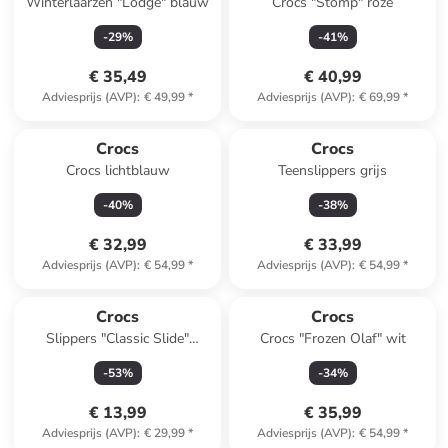
Winterlaarzen "Lodge" blauw
Crocs "Stomp" roze
-
29
%
-
41
%
€ 35,49
€ 40,99
Adviesprijs (AVP)
:
€ 49,99
*
Adviesprijs (AVP)
:
€ 69,99
*
Crocs
Crocs
Crocs lichtblauw
Teenslippers grijs
-
40
%
-
38
%
€ 32,99
€ 33,99
Adviesprijs (AVP)
:
€ 54,99
*
Adviesprijs (AVP)
:
€ 54,99
*
Crocs
Crocs
Slippers "Classic Slide"
Crocs "Frozen Olaf" wit
donkerblauw
-
53
%
-
34
%
€ 13,99
€ 35,99
Adviesprijs (AVP)
:
€ 29,99
*
Adviesprijs (AVP)
:
€ 54,99
*