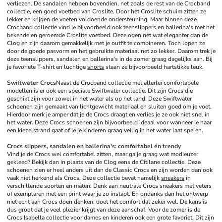
verliezen. De sandalen hebben bovendien, net zoals de rest van de Crocband 
collectie, een goed voetbed van Croslite. Door het Croslite schuim zitten ze 
lekker en krijgen de voeten voldoende ondersteuning. Maar binnen deze 
Crocband collectie vind je bijvoorbeeld ook teenslippers en 
ballerina's
 met het 
bekende en geroemde Croslite voetbed. Deze ogen net wat eleganter dan de 
Clog en zijn daarom gemakkelijk met je outfit te combineren. Toch lopen ze 
door de goede pasvorm en het gebruikte materiaal net zo lekker. Daarom trek je 
deze teenslippers, sandalen en ballerina's in de zomer graag dagelijks aan. Bij 
je favoriete T-shirt en luchtige 
shorts
 staan ze bijvoorbeeld hartstikke leuk.
Swiftwater Crocs
Naast de Crocband collectie met allerlei comfortabele 
modellen is er ook een speciale Swiftwater collectie. Dit zijn Crocs die 
geschikt zijn voor zowel in het water als op het land. Deze Swiftwater 
schoenen zijn gemaakt van lichtgewicht materiaal en sluiten goed om je voet. 
Hierdoor merk je amper dat je de Crocs draagt en verlies je ze ook niet snel in 
het water. Deze Crocs schoenen zijn bijvoorbeeld ideaal voor wanneer je naar 
een kiezelstrand gaat of je je kinderen graag veilig in het water laat spelen. 
Crocs slippers, sandalen en ballerina's: comfortabel én trendy
Vind je de Crocs wel comfortabel zitten, maar ga je graag wat modieuzer 
gekleed? Bekijk dan in plaats van de Clog eens de Citilane collectie. Deze 
schoenen zien er heel anders uit dan de Classic Crocs en zijn worden dan ook 
vaak niet herkend als Crocs. Deze collectie bevat namelijk 
sneakers
 in 
verschillende soorten en maten. Denk aan neutrale Crocs sneakers met veters 
of exemplaren met een print waar je zo instapt. En ondanks dan het ontwerp 
niet echt aan Crocs doen denken, doet het comfort dat zeker wel. De kans is 
dus groot dat je veel plezier krijgt van deze aanschaf. Voor de zomer is de 
Crocs Isabella collectie voor dames en kinderen ook een grote favoriet. Dit zijn 