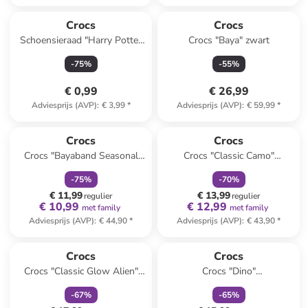
Reeds in een ander winkelwagentje
Crocs
Crocs
Schoensieraad "Harry Potter
Crocs "Baya" zwart
Hufflepuff House" geel/blauw
-
75
%
-
55
%
€ 0,99
€ 26,99
Adviesprijs (AVP)
:
€ 3,99
*
Adviesprijs (AVP)
:
€ 59,99
*
family
korting
family
korting
Crocs
Crocs
Crocs "Bayaband Seasonal
Crocs "Classic Camo"
Printed" grijs/zwart/rood
grijs/zwart
-
75
%
-
70
%
€ 11,99
€ 13,99
regulier
regulier
€ 10,99
€ 12,99
met family
met family
Adviesprijs (AVP)
:
€ 44,90
*
Adviesprijs (AVP)
:
€ 43,90
*
family
korting
family
korting
Crocs
Crocs
Crocs "Classic Glow Alien"
Crocs "Dino"
wit/groen
zwart/meerkleurig
-
67
%
-
65
%