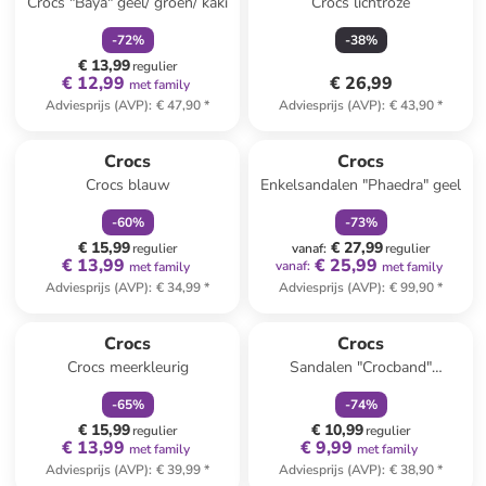
Crocs "Baya" geel/ groen/ kaki
Crocs lichtroze
-
72
%
-
38
%
€ 13,99
regulier
€ 12,99
€ 26,99
met family
Adviesprijs (AVP)
:
€ 47,90
*
Adviesprijs (AVP)
:
€ 43,90
*
family
korting
family
korting
Crocs
Crocs
Crocs blauw
Enkelsandalen "Phaedra" geel
-
60
%
-
73
%
€ 15,99
€ 27,99
regulier
vanaf
:
regulier
€ 13,99
€ 25,99
vanaf
:
met family
met family
Adviesprijs (AVP)
:
€ 34,99
*
Adviesprijs (AVP)
:
€ 99,90
*
family
korting
family
korting
Reeds in een ander winkelwagentje
Crocs
Crocs
Crocs meerkleurig
Sandalen "Crocband"
oranje/paars
-
65
%
-
74
%
€ 15,99
€ 10,99
regulier
regulier
€ 13,99
€ 9,99
met family
met family
Adviesprijs (AVP)
:
€ 39,99
*
Adviesprijs (AVP)
:
€ 38,90
*