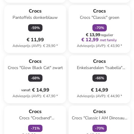
family
korting
Crocs
Crocs
Pantoffels donkerblauw
Crocs "Classic" groen
-
59
%
-
70
%
€ 13,99
regulier
€ 11,99
€ 12,99
met family
Adviesprijs (AVP)
:
€ 29,90
*
Adviesprijs (AVP)
:
€ 43,90
*
Crocs
Crocs
Crocs "Glow Black Cat" zwart
Enkelsandalen "Isabella"
zilverkleurig
-
68
%
-
66
%
€ 14,99
€ 14,99
vanaf
:
Adviesprijs (AVP)
:
€ 47,90
*
Adviesprijs (AVP)
:
€ 44,90
*
family
korting
family
korting
Crocs
Crocs
Crocs "Crocband"
Crocs "Classic I AM Dinosaur"
donkerblauw
groen
-
71
%
-
70
%