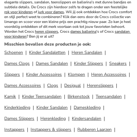
elegante slippers, sandalen, teenslippers en ballerina's met dunne bandjes en 
subtiele details. De Crocs zijn hierdoor zelfs te dragen onder een feestelijke 
rok voor kinderen
 of 
jurk voor dames
. Wil jij ook ontdekken hoe Crocs comfort 
en stijl perfect weet te combineren? Klik dan eens door de Crocs collectie van 
limango en scoor voor een kleine prijs een prachtig nieuw paar. Zo kan je heel 
voordelig ontdekken of dit merk voortaan ook tot jouw favorieten behoort. 
Worden het Crocs 
heren slippers
, Crocs 
dames ballerina
's of Crocs 
sandalen 
voor kinderen
? Ben jij er al uit?
Misschien bevallen deze producten je ook
:
Schoenen
Kinder Sandaletten
Heren Sandalen
Dames Clogs
Dames Sandalen
Kinder Slippers
Sneakers
Slippers
Kinder Accessoires
Klompen
Heren Accessoires
Dames Accessoires
Clogs
Desigual
Herenslippers
Kamik
Kinder Teensandalen
Birkenstock
Teensandalen
Kinderkleding
Kinder Sandalen
Dameskleding
Dames Slippers
Herenkleding
Kindersandalen
Instappers
Instappers & slippers
Rubberen Laarzen