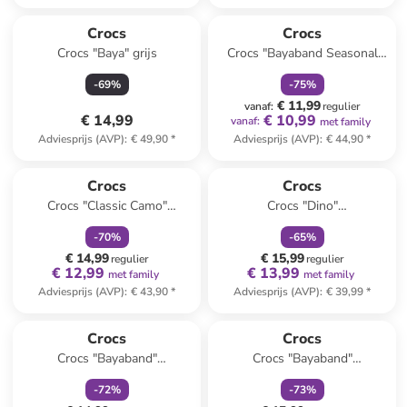
family
korting
Crocs
Crocs
Crocs "Baya" grijs
Crocs "Bayaband Seasonal
Printed" grijs/zwart/rood
-
69
%
-
75
%
€ 11,99
vanaf
:
regulier
€ 14,99
€ 10,99
vanaf
:
met family
Adviesprijs (AVP)
:
€ 49,90
*
Adviesprijs (AVP)
:
€ 44,90
*
family
korting
family
korting
Crocs
Crocs
Crocs "Classic Camo"
Crocs "Dino"
grijs/zwart
zwart/meerkleurig
-
70
%
-
65
%
€ 14,99
€ 15,99
regulier
regulier
€ 12,99
€ 13,99
met family
met family
Adviesprijs (AVP)
:
€ 43,90
*
Adviesprijs (AVP)
:
€ 39,99
*
family
korting
family
korting
Crocs
Crocs
Crocs "Bayaband"
Crocs "Bayaband"
grijs/citroengroen
zwart/lichtblauw
-
72
%
-
73
%