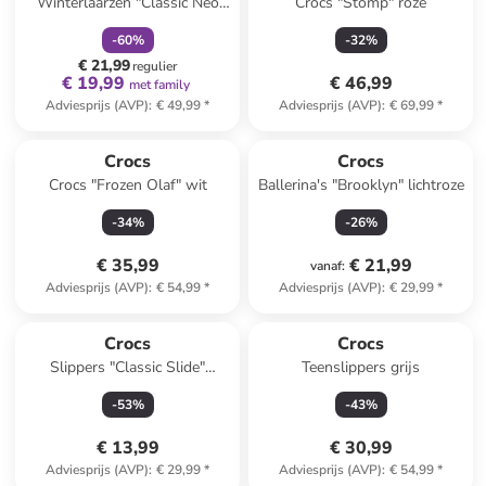
Winterlaarzen "Classic Neo
Crocs "Stomp" roze
Puff" roze
-
60
%
-
32
%
€ 21,99
regulier
€ 19,99
€ 46,99
met family
Adviesprijs (AVP)
:
€ 49,99
*
Adviesprijs (AVP)
:
€ 69,99
*
Crocs
Crocs
Crocs "Frozen Olaf" wit
Ballerina's "Brooklyn" lichtroze
-
34
%
-
26
%
€ 35,99
€ 21,99
vanaf
:
Adviesprijs (AVP)
:
€ 54,99
*
Adviesprijs (AVP)
:
€ 29,99
*
Crocs
Crocs
Slippers "Classic Slide"
Teenslippers grijs
donkerblauw
-
53
%
-
43
%
€ 13,99
€ 30,99
Adviesprijs (AVP)
:
€ 29,99
*
Adviesprijs (AVP)
:
€ 54,99
*