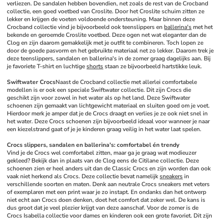
verliezen. De sandalen hebben bovendien, net zoals de rest van de Crocband 
collectie, een goed voetbed van Croslite. Door het Croslite schuim zitten ze 
lekker en krijgen de voeten voldoende ondersteuning. Maar binnen deze 
Crocband collectie vind je bijvoorbeeld ook teenslippers en 
ballerina's
 met het 
bekende en geroemde Croslite voetbed. Deze ogen net wat eleganter dan de 
Clog en zijn daarom gemakkelijk met je outfit te combineren. Toch lopen ze 
door de goede pasvorm en het gebruikte materiaal net zo lekker. Daarom trek je 
deze teenslippers, sandalen en ballerina's in de zomer graag dagelijks aan. Bij 
je favoriete T-shirt en luchtige 
shorts
 staan ze bijvoorbeeld hartstikke leuk.
Swiftwater Crocs
Naast de Crocband collectie met allerlei comfortabele 
modellen is er ook een speciale Swiftwater collectie. Dit zijn Crocs die 
geschikt zijn voor zowel in het water als op het land. Deze Swiftwater 
schoenen zijn gemaakt van lichtgewicht materiaal en sluiten goed om je voet. 
Hierdoor merk je amper dat je de Crocs draagt en verlies je ze ook niet snel in 
het water. Deze Crocs schoenen zijn bijvoorbeeld ideaal voor wanneer je naar 
een kiezelstrand gaat of je je kinderen graag veilig in het water laat spelen. 
Crocs slippers, sandalen en ballerina's: comfortabel én trendy
Vind je de Crocs wel comfortabel zitten, maar ga je graag wat modieuzer 
gekleed? Bekijk dan in plaats van de Clog eens de Citilane collectie. Deze 
schoenen zien er heel anders uit dan de Classic Crocs en zijn worden dan ook 
vaak niet herkend als Crocs. Deze collectie bevat namelijk 
sneakers
 in 
verschillende soorten en maten. Denk aan neutrale Crocs sneakers met veters 
of exemplaren met een print waar je zo instapt. En ondanks dan het ontwerp 
niet echt aan Crocs doen denken, doet het comfort dat zeker wel. De kans is 
dus groot dat je veel plezier krijgt van deze aanschaf. Voor de zomer is de 
Crocs Isabella collectie voor dames en kinderen ook een grote favoriet. Dit zijn 