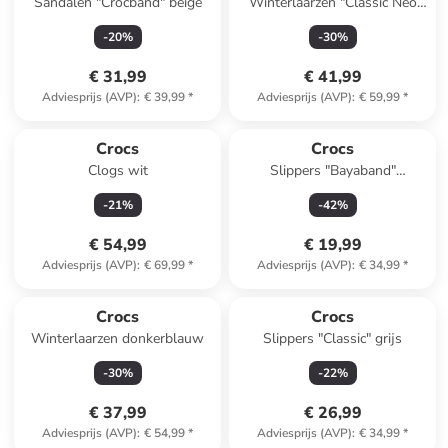
Sandalen "Crocband" beige
Winterlaarzen "Classic Neo
Puff" zwart
-
20
%
-
30
%
€ 31,99
€ 41,99
Adviesprijs (AVP)
:
€ 39,99
*
Adviesprijs (AVP)
:
€ 59,99
*
Crocs
Crocs
Clogs wit
Slippers "Bayaband"
donkerblauw
-
21
%
-
42
%
€ 54,99
€ 19,99
Adviesprijs (AVP)
:
€ 69,99
*
Adviesprijs (AVP)
:
€ 34,99
*
Crocs
Crocs
Winterlaarzen donkerblauw
Slippers "Classic" grijs
-
30
%
-
22
%
€ 37,99
€ 26,99
Adviesprijs (AVP)
:
€ 54,99
*
Adviesprijs (AVP)
:
€ 34,99
*