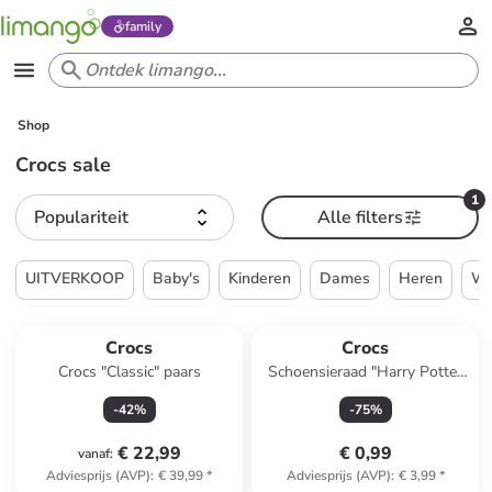
family
Shop
Crocs sale
1
Populariteit
Alle filters
UITVERKOOP
Baby's
Kinderen
Dames
Heren
W
Crocs
Crocs
Crocs "Classic" paars
Schoensieraad "Harry Potter
Hufflepuff House" geel/blauw
-
42
%
-
75
%
€ 22,99
€ 0,99
vanaf
:
Adviesprijs (AVP)
:
€ 39,99
*
Adviesprijs (AVP)
:
€ 3,99
*