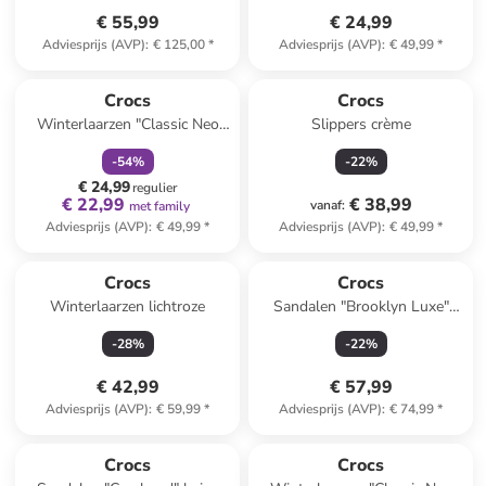
€ 55,99
€ 24,99
Adviesprijs (AVP)
:
€ 125,00
*
Adviesprijs (AVP)
:
€ 49,99
*
family
korting
Crocs
Crocs
Winterlaarzen "Classic Neo
Slippers crème
Puff" donkerblauw
-
54
%
-
22
%
€ 24,99
regulier
€ 22,99
€ 38,99
vanaf
:
met family
Adviesprijs (AVP)
:
€ 49,99
*
Adviesprijs (AVP)
:
€ 49,99
*
Crocs
Crocs
Winterlaarzen lichtroze
Sandalen "Brooklyn Luxe"
camel
-
28
%
-
22
%
€ 42,99
€ 57,99
Adviesprijs (AVP)
:
€ 59,99
*
Adviesprijs (AVP)
:
€ 74,99
*
Crocs
Crocs