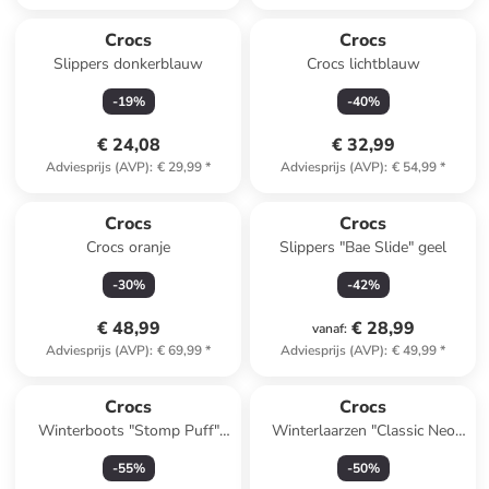
Crocs
Crocs
Slippers donkerblauw
Crocs lichtblauw
-
19
%
-
40
%
€ 24,08
€ 32,99
Adviesprijs (AVP)
:
€ 29,99
*
Adviesprijs (AVP)
:
€ 54,99
*
Crocs
Crocs
Crocs oranje
Slippers "Bae Slide" geel
-
30
%
-
42
%
€ 48,99
€ 28,99
vanaf
:
Adviesprijs (AVP)
:
€ 69,99
*
Adviesprijs (AVP)
:
€ 49,99
*
Crocs
Crocs
Winterboots "Stomp Puff"
Winterlaarzen "Classic Neo
zwart
Puff" donkerblauw
-
55
%
-
50
%