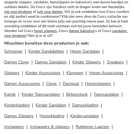
elegante slippers, sandalen, teenslippers en ballerina's met dunne bandjes en 
subtiele details. De Crocs zijn hierdoor zelfs te dragen onder een feestelijke 
rok voor kinderen
 of 
jurk voor dames
. Wil jij ook ontdekken hoe Crocs comfort 
en stijl perfect weet te combineren? Klik dan eens door de Crocs collectie van 
limango en scoor voor een kleine prijs een prachtig nieuw paar. Zo kan je heel 
voordelig ontdekken of dit merk voortaan ook tot jouw favorieten behoort. 
Worden het Crocs 
heren slippers
, Crocs 
dames ballerina
's of Crocs 
sandalen 
voor kinderen
? Ben jij er al uit?
Misschien bevallen deze producten je ook
:
Schoenen
Kinder Sandaletten
Heren Sandalen
Dames Clogs
Dames Sandalen
Kinder Slippers
Sneakers
Slippers
Kinder Accessoires
Klompen
Heren Accessoires
Dames Accessoires
Clogs
Desigual
Herenslippers
Kamik
Kinder Teensandalen
Birkenstock
Teensandalen
Kinderkleding
Kinder Sandalen
Dameskleding
Dames Slippers
Herenkleding
Kindersandalen
Instappers
Instappers & slippers
Rubberen Laarzen