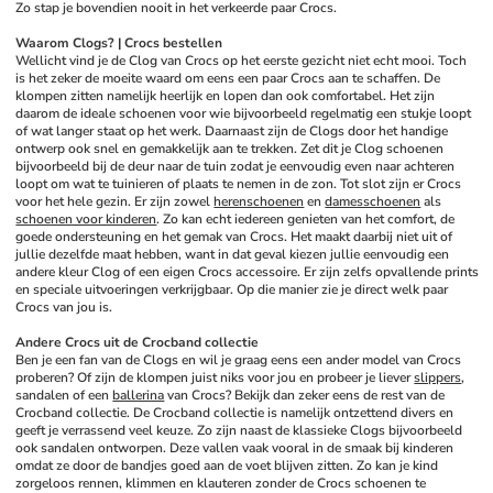
Zo stap je bovendien nooit in het verkeerde paar Crocs.
Waarom Clogs? | Crocs bestellen
Wellicht vind je de Clog van Crocs op het eerste gezicht niet echt mooi. Toch 
is het zeker de moeite waard om eens een paar Crocs aan te schaffen. De 
klompen zitten namelijk heerlijk en lopen dan ook comfortabel. Het zijn 
daarom de ideale schoenen voor wie bijvoorbeeld regelmatig een stukje loopt 
of wat langer staat op het werk. Daarnaast zijn de Clogs door het handige 
ontwerp ook snel en gemakkelijk aan te trekken. Zet dit je Clog schoenen 
bijvoorbeeld bij de deur naar de tuin zodat je eenvoudig even naar achteren 
loopt om wat te tuinieren of plaats te nemen in de zon. Tot slot zijn er Crocs 
voor het hele gezin. Er zijn zowel 
herenschoenen
 en 
damesschoenen
 als 
schoenen voor kinderen
. Zo kan echt iedereen genieten van het comfort, de 
goede ondersteuning en het gemak van Crocs. Het maakt daarbij niet uit of 
jullie dezelfde maat hebben, want in dat geval kiezen jullie eenvoudig een 
andere kleur Clog of een eigen Crocs accessoire. Er zijn zelfs opvallende prints 
en speciale uitvoeringen verkrijgbaar. Op die manier zie je direct welk paar 
Crocs van jou is.
Andere Crocs uit de Crocband collectie
Ben je een fan van de Clogs en wil je graag eens een ander model van Crocs 
proberen? Of zijn de klompen juist niks voor jou en probeer je liever 
slippers
, 
sandalen of een 
ballerina
 van Crocs? Bekijk dan zeker eens de rest van de 
Crocband collectie. De Crocband collectie is namelijk ontzettend divers en 
geeft je verrassend veel keuze. Zo zijn naast de klassieke Clogs bijvoorbeeld 
ook sandalen ontworpen. Deze vallen vaak vooral in de smaak bij kinderen 
omdat ze door de bandjes goed aan de voet blijven zitten. Zo kan je kind 
zorgeloos rennen, klimmen en klauteren zonder de Crocs schoenen te 