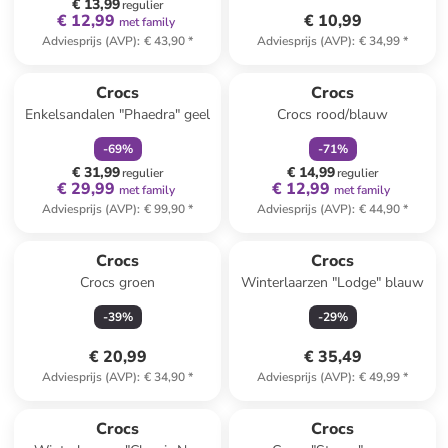
€ 13,99
regulier
€ 12,99
€ 10,99
met family
Adviesprijs (AVP)
:
€ 43,90
*
Adviesprijs (AVP)
:
€ 34,99
*
family
korting
family
korting
Crocs
Crocs
Enkelsandalen "Phaedra" geel
Crocs rood/blauw
-
69
%
-
71
%
€ 31,99
€ 14,99
regulier
regulier
€ 29,99
€ 12,99
met family
met family
Adviesprijs (AVP)
:
€ 99,90
*
Adviesprijs (AVP)
:
€ 44,90
*
Crocs
Crocs
Crocs groen
Winterlaarzen "Lodge" blauw
-
39
%
-
29
%
€ 20,99
€ 35,49
Adviesprijs (AVP)
:
€ 34,90
*
Adviesprijs (AVP)
:
€ 49,99
*
family
korting
Crocs
Crocs