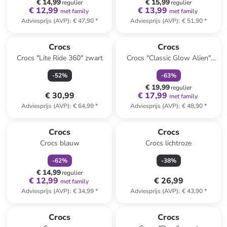
€ 14,99
€ 15,99
regulier
regulier
€ 12,99
€ 13,99
met family
met family
Adviesprijs (AVP)
:
€ 47,90
*
Adviesprijs (AVP)
:
€ 51,90
*
family
korting
Crocs
Crocs
Crocs "Lite Ride 360" zwart
Crocs "Classic Glow Alien"
wit/groen
-
52
%
-
63
%
€ 19,99
regulier
€ 30,99
€ 17,99
met family
Adviesprijs (AVP)
:
€ 64,99
*
Adviesprijs (AVP)
:
€ 48,90
*
family
korting
Crocs
Crocs
Crocs blauw
Crocs lichtroze
-
62
%
-
38
%
€ 14,99
regulier
€ 12,99
€ 26,99
met family
Adviesprijs (AVP)
:
€ 34,99
*
Adviesprijs (AVP)
:
€ 43,90
*
Crocs
Crocs