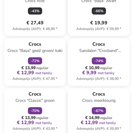
Crocs roze
Crocs "Baya" zwart
-
43
%
-
66
%
€ 27,49
€ 19,99
Adviesprijs (AVP)
:
€ 48,90
*
Adviesprijs (AVP)
:
€ 59,99
*
family
korting
family
korting
Reeds in een ander winkelwagentje
Crocs
Crocs
Crocs "Baya" geel/ groen/ kaki
Sandalen "Crocband"
oranje/paars
-
72
%
-
74
%
€ 13,99
€ 10,99
regulier
regulier
€ 12,99
€ 9,99
met family
met family
Adviesprijs (AVP)
:
€ 47,90
*
Adviesprijs (AVP)
:
€ 38,90
*
family
korting
family
korting
Crocs
Crocs
Crocs "Classic" groen
Crocs meerkleurig
-
70
%
-
67
%
€ 13,99
€ 14,99
regulier
regulier
€ 12,99
€ 12,99
met family
met family
Adviesprijs (AVP)
:
€ 43,90
*
Adviesprijs (AVP)
:
€ 39,99
*