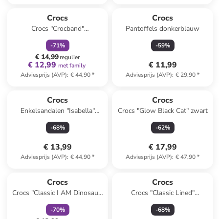
family
korting
Crocs
Crocs
Crocs "Crocband"
Pantoffels donkerblauw
donkerblauw
-
71
%
-
59
%
€ 14,99
regulier
€ 12,99
€ 11,99
met family
Adviesprijs (AVP)
:
€ 44,90
*
Adviesprijs (AVP)
:
€ 29,90
*
Crocs
Crocs
Enkelsandalen "Isabella"
Crocs "Glow Black Cat" zwart
zilverkleurig
-
68
%
-
62
%
€ 13,99
€ 17,99
Adviesprijs (AVP)
:
€ 44,90
*
Adviesprijs (AVP)
:
€ 47,90
*
family
korting
Crocs
Crocs
Crocs "Classic I AM Dinosaur"
Crocs "Classic Lined"
groen
donkerblauw
-
70
%
-
68
%