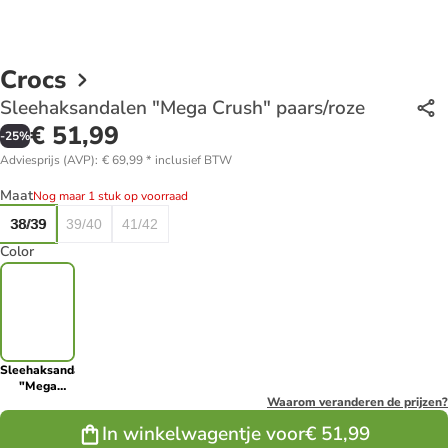
Crocs
Sleehaksandalen "Mega Crush" paars/roze
€ 51,99
-
25
%
Adviesprijs (AVP)
:
€ 69,99
*
inclusief BTW
Maat
Nog maar 1 stuk op voorraad
38/39
39/40
41/42
Color
Sleehaksandalen
"Mega
Crush"
Waarom veranderen de prijzen?
paars/roze
In winkelwagentje voor
€ 51,99