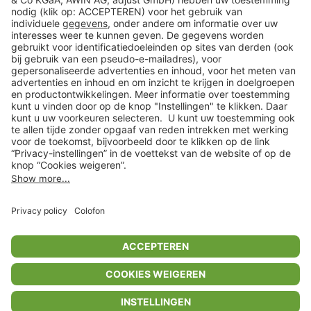
Klantenservice
Shop
Acties
limango.de
limango.pl
In winkelwagentje voor
€ 51,99
* Op basis van de adviesprijs van de fabrikant
** Alle prijsopgaven zijn inclusief belasting en exclusief verzendkosten
ᵃ Bij een minimale bestelwaarde van €15.