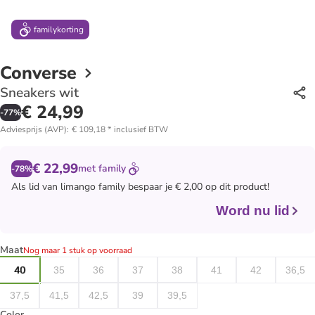
family
korting
Converse
Sneakers wit
€ 24,99
-
77
%
Adviesprijs (AVP)
:
€ 109,18
*
inclusief BTW
€ 22,99
met
family
-78%
Als lid van
limango family
bespaar je € 2,00 op dit product!
Word nu lid
Maat
Nog maar 1 stuk op voorraad
40
35
36
37
38
41
42
36,5
37,5
41,5
42,5
39
39,5
Color