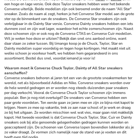
een hoge en lage versie. Ook deze Taylor sneakers hebben weer het bekende 
Converse uiterlijk. Beide modellen zijn ook beroemd onder de naam “All Star" 
sneaker. Zoals de naam al zegt, herken je het Converse Star model aan de grote 
ster op de binnenkant van de sneakers. De Converse Star sneakers zijn ook 
verkrijgbaar in de Dainty Star versie. Converse Dainty sneakers hebben een iets 
dunnere zool en zijn wat lager, waardoor het echte zomerschoenen zijn. Naast 
deze schoenen zijn er ook nog de Converse CTAS en Converse Cuir modellen. 
Wil je weten hoe deze er uitzien? Bekijk dan snel ons aanbod online, want 
daar staan ze zeker tussen. Bij limango koop je de Chuck, Taylor, Star en 
Dainty modellen super voordelig en tegen hoge kortingen. Het maakt niet uit 
welke schoen je voorkeur heeft, we hebben hem gegarandeerd in ons 
assortiment. Bestel dus snel, voordat iemand je voor is!
Waarom moet ik Converse Chuck Taylor, Dainty of All Star sneakers 
aanschaffen?
Converse sneakers behoren al jaren tot een van de grootste sneakermerken ter 
wereld, net als bijvoorbeeld Adidas en Nike. Converse sneakers worden over 
de hele wereld gedragen en er worden nog steeds duizenden paar sneakers 
per dag verkocht. Vooral de Converse Chuck Taylor schoenen zijn immens 
populair. Ben je nog niet overtuigd? De sneakers van Converse hebben een 
paar grote voordelen. Ten eerste gaan ze jaren mee en zijn ze bijna niet kapot te 
krijgen. Neem ze mee op vakantie, trek ze aan naar school of je werk en draag 
ze bij het uitgaan. Ze worden misschien wel wat vies, maar gaan niet makkelijk 
kapot. Het tweede voordeel is dat Converse Chuck Taylor, Star, Cuir en Dainty 
sneakers ook bij alle genoemde gelegenheden gedragen kunnen worden en 
geaccepteerd zijn. De schoenen van Converse lopen bovendien lekkerder als je 
ze vaker draagt. Ze vormen zich namelijk naar de stand van je voeten en dit 
heeft even tijd nodig. 