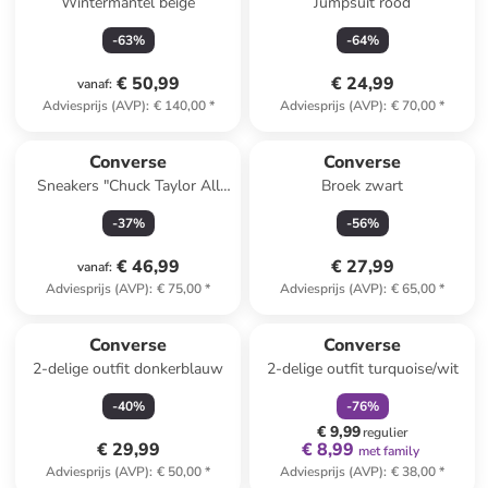
Wintermantel beige
Jumpsuit rood
-
63
%
-
64
%
€ 50,99
€ 24,99
vanaf
:
Adviesprijs (AVP)
:
€ 140,00
*
Adviesprijs (AVP)
:
€ 70,00
*
Converse
Converse
Sneakers "Chuck Taylor All
Broek zwart
Star" zwart
-
37
%
-
56
%
€ 46,99
€ 27,99
vanaf
:
Adviesprijs (AVP)
:
€ 75,00
*
Adviesprijs (AVP)
:
€ 65,00
*
family
korting
Converse
Converse
2-delige outfit donkerblauw
2-delige outfit turquoise/wit
-
40
%
-
76
%
€ 9,99
regulier
€ 29,99
€ 8,99
met family
Adviesprijs (AVP)
:
€ 50,00
*
Adviesprijs (AVP)
:
€ 38,00
*