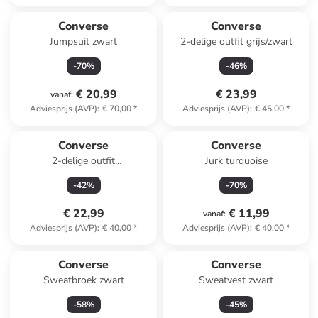
Converse
Converse
Jumpsuit zwart
2-delige outfit grijs/zwart
-
70
%
-
46
%
€ 20,99
€ 23,99
vanaf
:
Adviesprijs (AVP)
:
€ 70,00
*
Adviesprijs (AVP)
:
€ 45,00
*
Converse
Converse
2-delige outfit
Jurk turquoise
groen/donkerblauw
-
42
%
-
70
%
€ 22,99
€ 11,99
vanaf
:
Adviesprijs (AVP)
:
€ 40,00
*
Adviesprijs (AVP)
:
€ 40,00
*
Converse
Converse
Sweatbroek zwart
Sweatvest zwart
-
58
%
-
45
%