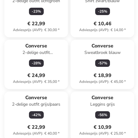
2-delige outfit lichtgroen
Shirt zwart/blauw
-
23
%
-
25
%
€ 22,99
€ 10,46
Adviesprijs (AVP)
:
€ 30,00
*
Adviesprijs (AVP)
:
€ 14,00
*
Converse
Converse
2-delige outfit
Sweatbroek blauw
oranje/donkerblauw
-
28
%
-
57
%
€ 24,99
€ 18,99
Adviesprijs (AVP)
:
€ 35,00
*
Adviesprijs (AVP)
:
€ 45,00
*
Converse
Converse
2-delige outfit grijs/paars
Leggins grijs
-
42
%
-
56
%
€ 22,99
€ 10,99
Adviesprijs (AVP)
:
€ 40,00
*
Adviesprijs (AVP)
:
€ 25,00
*