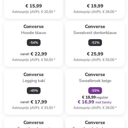
€ 15,99
€ 19,99
Adviesprijs (AVP)
:
€ 20,00
*
Adviesprijs (AVP)
:
€ 38,00
*
Converse
Converse
Hoodie blauw
Sweatvest donkerblauw
-
54
%
-
52
%
€ 22,99
€ 25,99
vanaf
:
Adviesprijs (AVP)
:
€ 50,00
*
Adviesprijs (AVP)
:
€ 55,00
*
family
korting
Converse
Converse
Legging kaki
Sweatbroek beige
-
45
%
-
55
%
€ 18,99
regulier
€ 17,99
€ 16,99
vanaf
:
met family
Adviesprijs (AVP)
:
€ 33,00
*
Adviesprijs (AVP)
:
€ 38,00
*
Converse
Converse