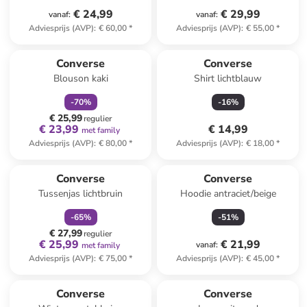
€ 24,99
€ 29,99
vanaf
:
vanaf
:
Adviesprijs (AVP)
:
€ 60,00
*
Adviesprijs (AVP)
:
€ 55,00
*
family
korting
Converse
Converse
Blouson kaki
Shirt lichtblauw
-
70
%
-
16
%
€ 25,99
regulier
€ 23,99
€ 14,99
met family
Adviesprijs (AVP)
:
€ 80,00
*
Adviesprijs (AVP)
:
€ 18,00
*
family
korting
Converse
Converse
Tussenjas lichtbruin
Hoodie antraciet/beige
-
65
%
-
51
%
€ 27,99
regulier
€ 25,99
€ 21,99
vanaf
:
met family
Adviesprijs (AVP)
:
€ 75,00
*
Adviesprijs (AVP)
:
€ 45,00
*
Converse
Converse