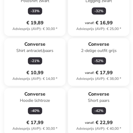
Poloshirt zwart
Legging zwart
-
33
%
-
32
%
€ 19,89
€ 16,99
vanaf
:
Adviesprijs (AVP)
:
€ 30,00
*
Adviesprijs (AVP)
:
€ 25,00
*
Converse
Converse
Shirt antraciet/paars
2-delige outfit grijs
-
21
%
-
52
%
€ 10,99
€ 17,99
vanaf
:
Adviesprijs (AVP)
:
€ 14,00
*
Adviesprijs (AVP)
:
€ 38,00
*
Converse
Converse
Hoodie lichtroze
Short paars
-
40
%
-
42
%
€ 17,99
€ 22,99
vanaf
:
Adviesprijs (AVP)
:
€ 30,00
*
Adviesprijs (AVP)
:
€ 40,00
*