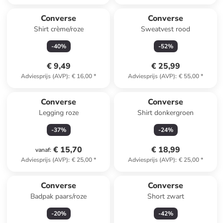
Converse
Converse
Shirt crème/roze
Sweatvest rood
-
40
%
-
52
%
€ 9,49
€ 25,99
Adviesprijs (AVP)
:
€ 16,00
*
Adviesprijs (AVP)
:
€ 55,00
*
Converse
Converse
Legging roze
Shirt donkergroen
-
37
%
-
24
%
€ 15,70
€ 18,99
vanaf
:
Adviesprijs (AVP)
:
€ 25,00
*
Adviesprijs (AVP)
:
€ 25,00
*
Converse
Converse
Badpak paars/roze
Short zwart
-
20
%
-
42
%