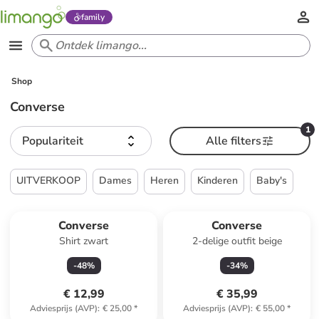
family
Shop
Converse
1
Populariteit
Alle filters
UITVERKOOP
Dames
Heren
Kinderen
Baby's
Converse
Converse
Shirt zwart
2-delige outfit beige
-
48
%
-
34
%
€ 12,99
€ 35,99
Adviesprijs (AVP)
:
€ 25,00
*
Adviesprijs (AVP)
:
€ 55,00
*