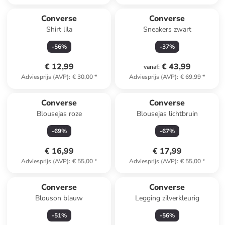
Converse
Converse
Shirt lila
Sneakers zwart
-
56
%
-
37
%
€ 12,99
€ 43,99
vanaf
:
Adviesprijs (AVP)
:
€ 30,00
*
Adviesprijs (AVP)
:
€ 69,99
*
Converse
Converse
Blousejas roze
Blousejas lichtbruin
-
69
%
-
67
%
€ 16,99
€ 17,99
Adviesprijs (AVP)
:
€ 55,00
*
Adviesprijs (AVP)
:
€ 55,00
*
Converse
Converse
Blouson blauw
Legging zilverkleurig
-
51
%
-
56
%