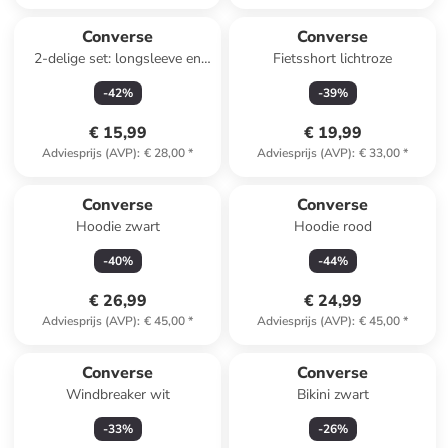
Converse
Converse
2-delige set: longsleeve en
Fietsshort lichtroze
haarelastiek grijs/blauw
-
42
%
-
39
%
€ 15,99
€ 19,99
Adviesprijs (AVP)
:
€ 28,00
*
Adviesprijs (AVP)
:
€ 33,00
*
Converse
Converse
Hoodie zwart
Hoodie rood
-
40
%
-
44
%
€ 26,99
€ 24,99
Adviesprijs (AVP)
:
€ 45,00
*
Adviesprijs (AVP)
:
€ 45,00
*
Converse
Converse
Windbreaker wit
Bikini zwart
-
33
%
-
26
%