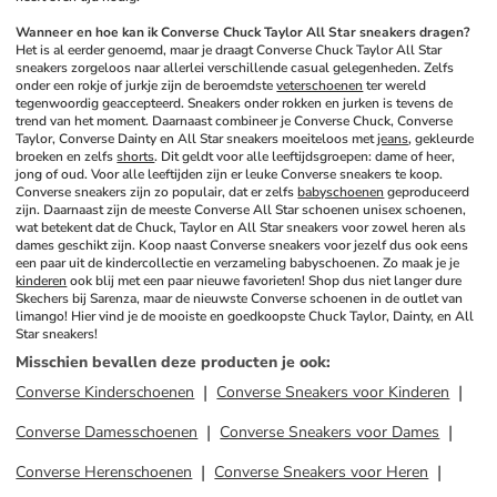
Wanneer en hoe kan ik Converse Chuck Taylor All Star sneakers dragen?
Het is al eerder genoemd, maar je draagt Converse Chuck Taylor All Star 
sneakers zorgeloos naar allerlei verschillende casual gelegenheden. Zelfs 
onder een rokje of jurkje zijn de beroemdste 
veterschoenen
 ter wereld 
tegenwoordig geaccepteerd. Sneakers onder rokken en jurken is tevens de 
trend van het moment. Daarnaast combineer je Converse Chuck, Converse 
Taylor, Converse Dainty en All Star sneakers moeiteloos met 
jeans
, gekleurde 
broeken en zelfs 
shorts
. Dit geldt voor alle leeftijdsgroepen: dame of heer, 
jong of oud. Voor alle leeftijden zijn er leuke Converse sneakers te koop. 
Converse sneakers zijn zo populair, dat er zelfs 
babyschoenen
 geproduceerd 
zijn. Daarnaast zijn de meeste Converse All Star schoenen unisex schoenen, 
wat betekent dat de Chuck, Taylor en All Star sneakers voor zowel heren als 
dames geschikt zijn. Koop naast Converse sneakers voor jezelf dus ook eens 
een paar uit de kindercollectie en verzameling babyschoenen. Zo maak je je 
kinderen
 ook blij met een paar nieuwe favorieten! Shop dus niet langer dure 
Skechers bij Sarenza, maar de nieuwste Converse schoenen in de outlet van 
limango! Hier vind je de mooiste en goedkoopste Chuck Taylor, Dainty, en All 
Star sneakers!
Misschien bevallen deze producten je ook
:
Converse Kinderschoenen
Converse Sneakers voor Kinderen
Converse Damesschoenen
Converse Sneakers voor Dames
Converse Herenschoenen
Converse Sneakers voor Heren