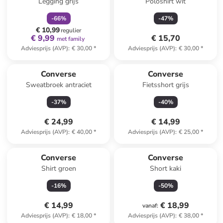
Legging grijs
Poloshirt wit
-
66
%
-
47
%
€ 10,99
regulier
€ 9,99
€ 15,70
met family
Adviesprijs (AVP)
:
€ 30,00
*
Adviesprijs (AVP)
:
€ 30,00
*
Converse
Converse
Sweatbroek antraciet
Fietsshort grijs
-
37
%
-
40
%
€ 24,99
€ 14,99
Adviesprijs (AVP)
:
€ 40,00
*
Adviesprijs (AVP)
:
€ 25,00
*
Converse
Converse
Shirt groen
Short kaki
-
16
%
-
50
%
€ 14,99
€ 18,99
vanaf
:
Adviesprijs (AVP)
:
€ 18,00
*
Adviesprijs (AVP)
:
€ 38,00
*