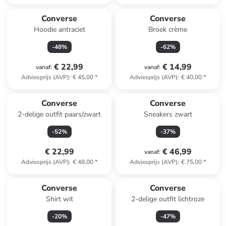
Converse
Converse
Hoodie antraciet
Broek crème
-
48
%
-
62
%
€ 22,99
€ 14,99
vanaf
:
vanaf
:
Adviesprijs (AVP)
:
€ 45,00
*
Adviesprijs (AVP)
:
€ 40,00
*
Converse
Converse
2-delige outfit paars/zwart
Sneakers zwart
-
52
%
-
37
%
€ 22,99
€ 46,99
vanaf
:
Adviesprijs (AVP)
:
€ 48,00
*
Adviesprijs (AVP)
:
€ 75,00
*
Converse
Converse
Shirt wit
2-delige outfit lichtroze
-
20
%
-
47
%