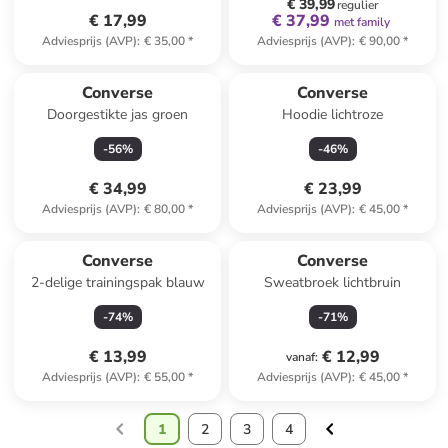
€ 39,99
regulier
€ 17,99
€ 37,99
met family
Adviesprijs (AVP)
:
€ 35,00
*
Adviesprijs (AVP)
:
€ 90,00
*
Converse
Converse
Doorgestikte jas groen
Hoodie lichtroze
-
56
%
-
46
%
€ 34,99
€ 23,99
Adviesprijs (AVP)
:
€ 80,00
*
Adviesprijs (AVP)
:
€ 45,00
*
Converse
Converse
2-delige trainingspak blauw
Sweatbroek lichtbruin
-
74
%
-
71
%
€ 13,99
€ 12,99
vanaf
:
Adviesprijs (AVP)
:
€ 55,00
*
Adviesprijs (AVP)
:
€ 45,00
*
1
2
3
4