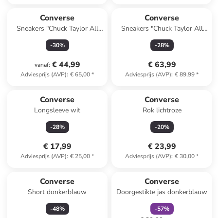
Converse
Converse
Sneakers "Chuck Taylor All
Sneakers "Chuck Taylor All
Star" rood
Star Move Hi" roze
-
30
%
-
28
%
€ 44,99
€ 63,99
vanaf
:
Adviesprijs (AVP)
:
€ 65,00
*
Adviesprijs (AVP)
:
€ 89,99
*
Converse
Converse
Longsleeve wit
Rok lichtroze
-
28
%
-
20
%
€ 17,99
€ 23,99
Adviesprijs (AVP)
:
€ 25,00
*
Adviesprijs (AVP)
:
€ 30,00
*
family
korting
Converse
Converse
Short donkerblauw
Doorgestikte jas donkerblauw
-
48
%
-
57
%