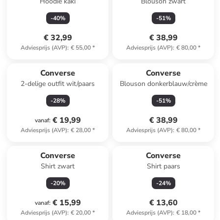
Hoodie kaki
Blouson zwart
-
40
%
-
51
%
€ 32,99
€ 38,99
Adviesprijs (AVP)
:
€ 55,00
*
Adviesprijs (AVP)
:
€ 80,00
*
Converse
Converse
2-delige outfit wit/paars
Blouson donkerblauw/crème
-
28
%
-
51
%
€ 19,99
€ 38,99
vanaf
:
Adviesprijs (AVP)
:
€ 28,00
*
Adviesprijs (AVP)
:
€ 80,00
*
Converse
Converse
Shirt zwart
Shirt paars
-
20
%
-
24
%
€ 15,99
€ 13,60
vanaf
:
Adviesprijs (AVP)
:
€ 20,00
*
Adviesprijs (AVP)
:
€ 18,00
*