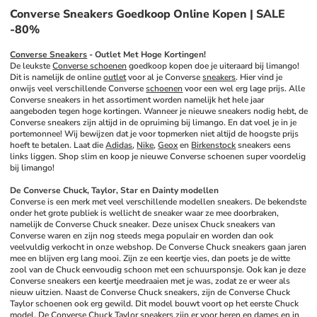
Converse Sneakers Goedkoop Online Kopen | SALE
-80%
Converse Sneakers
 - Outlet Met Hoge Kortingen!
De leukste 
Converse schoenen
 goedkoop kopen doe je uiteraard bij limango! 
Dit is namelijk de online 
outlet
 voor al je Converse 
sneakers
. Hier vind je 
onwijs veel verschillende Converse 
schoenen
 voor een wel erg lage prijs. Alle 
Converse sneakers in het assortiment worden namelijk het hele jaar 
aangeboden tegen hoge kortingen. Wanneer je nieuwe sneakers nodig hebt, de 
Converse sneakers zijn altijd in de opruiming bij limango. En dat voel je in je 
portemonnee! Wij bewijzen dat je voor topmerken niet altijd de hoogste prijs 
hoeft te betalen. Laat die 
Adidas
, 
Nike
, 
Geox
 en 
Birkenstock
 sneakers eens 
links liggen. Shop slim en koop je nieuwe Converse schoenen super voordelig 
bij limango!
De Converse Chuck, Taylor, Star en Dainty modellen
Converse is een merk met veel verschillende modellen sneakers. De bekendste 
onder het grote publiek is wellicht de sneaker waar ze mee doorbraken, 
namelijk de Converse Chuck sneaker. Deze unisex Chuck sneakers van 
Converse waren en zijn nog steeds mega populair en worden dan ook 
veelvuldig verkocht in onze webshop. De Converse Chuck sneakers gaan jaren 
mee en blijven erg lang mooi. Zijn ze een keertje vies, dan poets je de witte 
zool van de Chuck eenvoudig schoon met een schuursponsje. Ook kan je deze 
Converse sneakers een keertje meedraaien met je was, zodat ze er weer als 
nieuw uitzien. Naast de Converse Chuck sneakers, zijn de Converse Chuck 
Taylor schoenen ook erg gewild. Dit model bouwt voort op het eerste Chuck 
model. De Converse Chuck Taylor sneakers zijn er voor 
heren
 en 
dames
 en in 