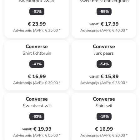
Sweatbroek zwart
Sweatbroek donkergroen
-
31
%
-
55
%
€ 23,99
€ 17,99
vanaf
:
Adviesprijs (AVP)
:
€ 35,00
*
Adviesprijs (AVP)
:
€ 40,00
*
Converse
Converse
Shirt lichtbruin
Jurk paars
-
43
%
-
54
%
€ 16,99
€ 15,99
vanaf
:
Adviesprijs (AVP)
:
€ 30,00
*
Adviesprijs (AVP)
:
€ 35,00
*
Converse
Converse
Sweatvest wit
Shirt wit
-
63
%
-
15
%
€ 19,99
€ 16,99
vanaf
:
Adviesprijs (AVP)
:
€ 55,00
*
Adviesprijs (AVP)
:
€ 20,00
*