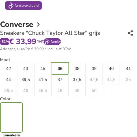
family
exclusief
Converse
Sneakers "Chuck Taylor All Star" grijs
€ 33,99
met
-
51
%
family
Adviesprijs (AVP)
:
€ 70,00
*
inclusief BTW
Maat
42
43
45
36
38
39
40
41
44
39,5
41,5
37
37,5
42,5
44,5
35
36,5
46
46,5
48
49
50
Color
Sneakers