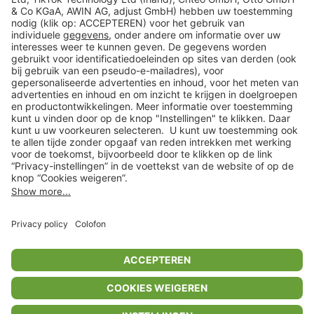
Veilig winkelen
Klantenservice
Shop
Acties
limango.de
limango.pl
In winkelwagentje voor
€ 33,99
* Op basis van de adviesprijs van de fabrikant
** Alle prijsopgaven zijn inclusief belasting en exclusief verzendkosten