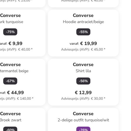
rijs (AVP)
:
€ 25,00
*
Adviesprijs (AVP)
:
€ 40,00
*
Converse
Converse
urk turquoise
Hoodie antraciet/beige
-
75
%
-
55
%
€ 9,99
€ 19,99
anaf
:
vanaf
:
rijs (AVP)
:
€ 40,00
*
Adviesprijs (AVP)
:
€ 45,00
*
Converse
Converse
termantel beige
Shirt lila
-
67
%
-
56
%
€ 44,99
€ 12,99
naf
:
rijs (AVP)
:
€ 140,00
*
Adviesprijs (AVP)
:
€ 30,00
*
family
korting
Converse
Converse
Broek zwart
2-delige outfit turquoise/wit
-
60
%
-
76
%