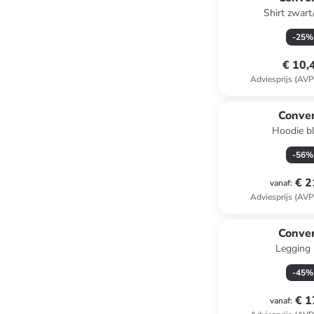
Shirt zwar
-
25
%
€ 10,
Adviesprijs (AVP
Conve
Hoodie b
-
56
%
€ 2
vanaf
:
Adviesprijs (AVP
Conve
Legging 
-
45
%
€ 1
vanaf
: