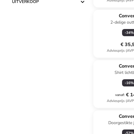
Adviesprijs (AVP
UITVERKOOP
Conve
2-delige outf
-
34
%
€ 35,
Adviesprijs (AVP
Conve
Shirt lich
-
16
%
€ 1
vanaf
:
Adviesprijs (AVP
Conve
Doorgestikte 
-
57
%