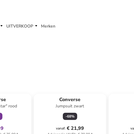
UITVERKOOP
Merken
clusief
rse
Converse
star" rood
Jumpsuit zwart
-
68
%
99
€ 21,99
vanaf
:
va