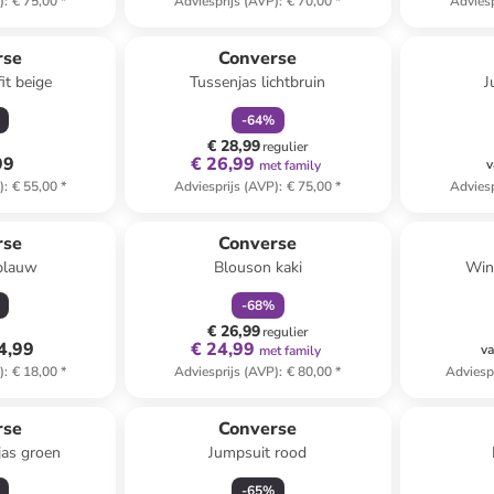
)
:
€ 75,00
*
Adviesprijs (AVP)
:
€ 70,00
*
Adviesp
family
korting
rse
Converse
it beige
Tussenjas lichtbruin
J
-
64
%
€ 28,99
regulier
99
€ 26,99
v
met family
)
:
€ 55,00
*
Adviesprijs (AVP)
:
€ 75,00
*
Adviesp
family
korting
rse
Converse
tblauw
Blouson kaki
Win
-
68
%
€ 26,99
regulier
4,99
€ 24,99
va
met family
)
:
€ 18,00
*
Adviesprijs (AVP)
:
€ 80,00
*
Adviesp
rse
Converse
jas groen
Jumpsuit rood
-
65
%