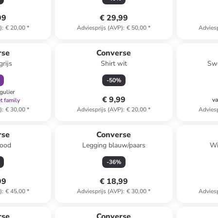
99
€ 29,99
)
:
€ 20,00
*
Adviesprijs (AVP)
:
€ 50,00
*
Adviesp
orting
rse
Converse
rijs
Shirt wit
Swe
-
50
%
gulier
€ 9,99
va
t family
)
:
€ 30,00
*
Adviesprijs (AVP)
:
€ 20,00
*
Adviesp
rse
Converse
rood
Legging blauw/paars
Wi
-
36
%
99
€ 18,99
)
:
€ 45,00
*
Adviesprijs (AVP)
:
€ 30,00
*
Adviesp
rse
Converse