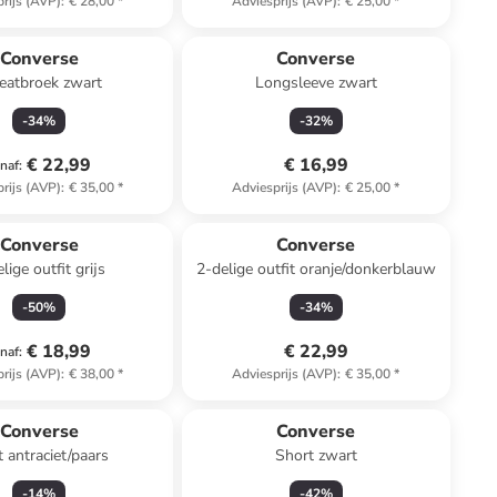
rijs (AVP)
:
€ 28,00
*
Adviesprijs (AVP)
:
€ 25,00
*
Converse
Converse
atbroek zwart
Longsleeve zwart
-
34
%
-
32
%
€ 22,99
€ 16,99
naf
:
rijs (AVP)
:
€ 35,00
*
Adviesprijs (AVP)
:
€ 25,00
*
Converse
Converse
lige outfit grijs
2-delige outfit oranje/donkerblauw
-
50
%
-
34
%
€ 18,99
€ 22,99
naf
:
rijs (AVP)
:
€ 38,00
*
Adviesprijs (AVP)
:
€ 35,00
*
Converse
Converse
t antraciet/paars
Short zwart
-
14
%
-
42
%