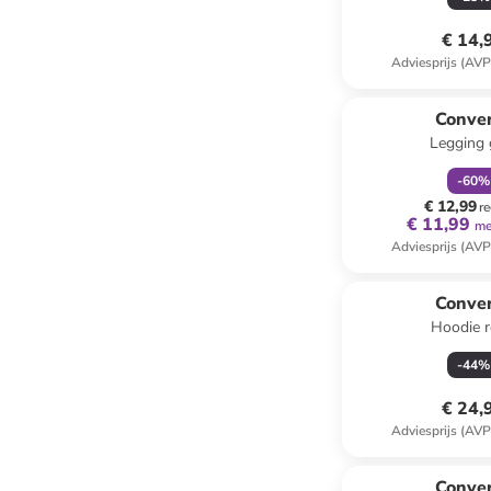
€ 14,
Adviesprijs (AVP
family
k
Conve
Legging g
-
60
%
€ 12,99
re
€ 11,99
me
Adviesprijs (AVP
Conve
Hoodie 
-
44
%
€ 24,
Adviesprijs (AVP
Conve