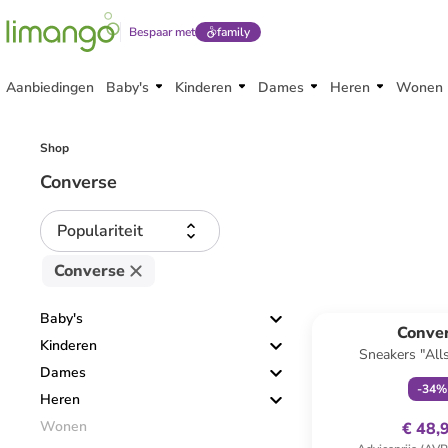
Bespaar met
family
Aanbiedingen
Baby's
Kinderen
Dames
Heren
Wonen
Shop
Converse
Populariteit
Converse
family
ex
Baby's
Conve
Kinderen
Sneakers "All
Dames
-
34
%
Heren
Wonen
€ 48,