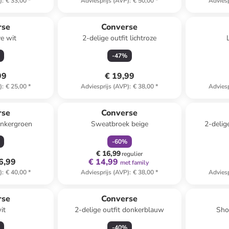
)
:
€ 33,00
*
Adviesprijs (AVP)
:
€ 50,00
*
Adviesp
rse
Converse
e wit
2-delige outfit lichtroze
-
47
%
99
€ 19,99
)
:
€ 25,00
*
Adviesprijs (AVP)
:
€ 38,00
*
Adviesp
family
korting
rse
Converse
nkergroen
Sweatbroek beige
2-delig
haarel
-
60
%
€ 16,99
regulier
6,99
€ 14,99
met family
)
:
€ 40,00
*
Adviesprijs (AVP)
:
€ 38,00
*
Adviesp
rse
Converse
it
2-delige outfit donkerblauw
Sho
-
40
%