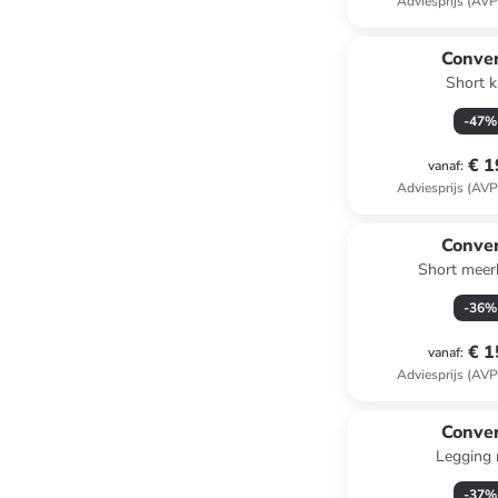
Adviesprijs (AVP
Conve
Short k
-
47
%
€ 1
vanaf
:
Adviesprijs (AVP
Conve
Short meer
-
36
%
€ 1
vanaf
:
Adviesprijs (AVP
Conve
Legging 
-
37
%