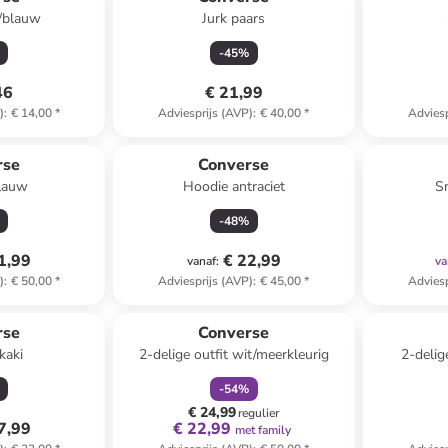
t/blauw
Jurk paars
-
45
%
46
€ 21,99
)
:
€ 14,00
*
Adviesprijs (AVP)
:
€ 40,00
*
Adviesp
rse
Converse
lauw
Hoodie antraciet
S
-
48
%
1,99
€ 22,99
vanaf
:
va
)
:
€ 50,00
*
Adviesprijs (AVP)
:
€ 45,00
*
Adviesp
family
korting
rse
Converse
kaki
2-delige outfit wit/meerkleurig
2-delig
-
54
%
€ 24,99
regulier
7,99
€ 22,99
met family