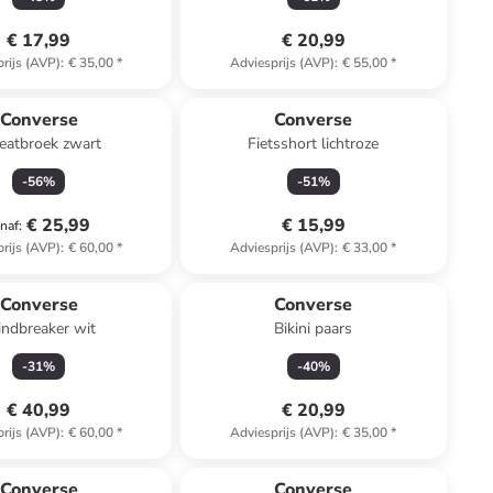
€ 17,99
€ 20,99
rijs (AVP)
:
€ 35,00
*
Adviesprijs (AVP)
:
€ 55,00
*
Converse
Converse
atbroek zwart
Fietsshort lichtroze
-
56
%
-
51
%
€ 25,99
€ 15,99
naf
:
rijs (AVP)
:
€ 60,00
*
Adviesprijs (AVP)
:
€ 33,00
*
Converse
Converse
ndbreaker wit
Bikini paars
-
31
%
-
40
%
€ 40,99
€ 20,99
rijs (AVP)
:
€ 60,00
*
Adviesprijs (AVP)
:
€ 35,00
*
Converse
Converse