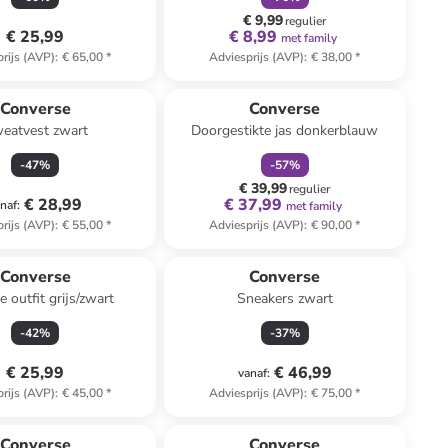
€ 9,99
regulier
€ 25,99
€ 8,99
met family
rijs (AVP)
:
€ 65,00
*
Adviesprijs (AVP)
:
€ 38,00
*
family
korting
Converse
Converse
eatvest zwart
Doorgestikte jas donkerblauw
-
47
%
-
57
%
€ 39,99
regulier
€ 28,99
€ 37,99
naf
:
met family
rijs (AVP)
:
€ 55,00
*
Adviesprijs (AVP)
:
€ 90,00
*
Converse
Converse
e outfit grijs/zwart
Sneakers zwart
-
42
%
-
37
%
€ 25,99
€ 46,99
vanaf
:
rijs (AVP)
:
€ 45,00
*
Adviesprijs (AVP)
:
€ 75,00
*
Converse
Converse