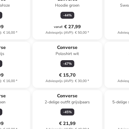
e/roze
Hoodie groen
Swea
-
44
%
99
€ 27,99
vanaf
:
)
:
€ 16,00
*
Adviesprijs (AVP)
:
€ 50,00
*
Adviesp
rse
Converse
ijs
Poloshirt wit
-
47
%
99
€ 15,70
)
:
€ 16,00
*
Adviesprijs (AVP)
:
€ 30,00
*
Adviesp
rse
Converse
roen
2-delige outfit grijs/paars
5-delige 
-
45
%
99
€ 21,99