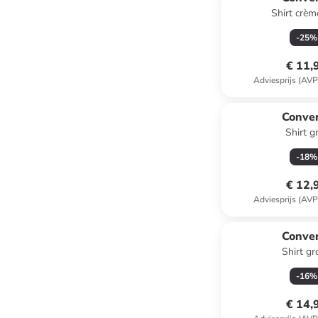
Shirt crèm
-
25
%
€ 11,
Adviesprijs (AVP
Conve
Shirt gr
-
18
%
€ 12,
Adviesprijs (AVP
Conve
Shirt g
-
16
%
€ 14,