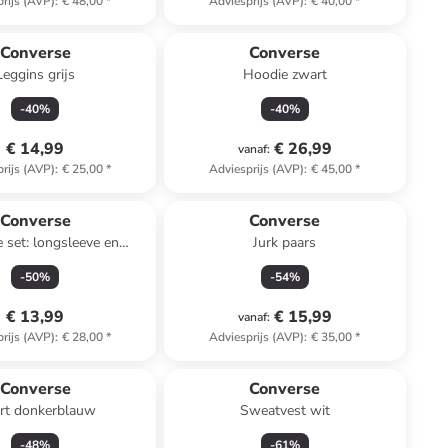
rijs (AVP)
:
€ 48,00
*
Adviesprijs (AVP)
:
€ 40,00
*
Converse
Converse
Leggins grijs
Hoodie zwart
-
40
%
-
40
%
€ 14,99
€ 26,99
vanaf
:
rijs (AVP)
:
€ 25,00
*
Adviesprijs (AVP)
:
€ 45,00
*
Converse
Converse
e set: longsleeve en
Jurk paars
astiek grijs/blauw
-
50
%
-
54
%
€ 13,99
€ 15,99
vanaf
:
rijs (AVP)
:
€ 28,00
*
Adviesprijs (AVP)
:
€ 35,00
*
Converse
Converse
rt donkerblauw
Sweatvest wit
-
48
%
-
61
%