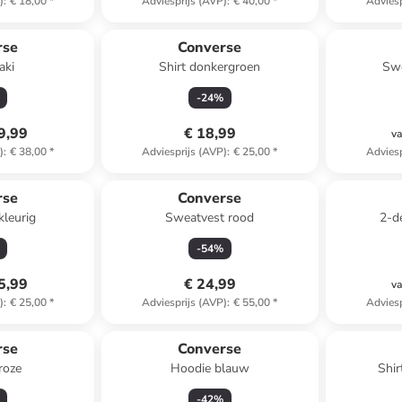
)
:
€ 18,00
*
Adviesprijs (AVP)
:
€ 40,00
*
Adviesp
rse
Converse
aki
Shirt donkergroen
Swe
-
24
%
9,99
€ 18,99
va
)
:
€ 38,00
*
Adviesprijs (AVP)
:
€ 25,00
*
Adviesp
rse
Converse
kleurig
Sweatvest rood
2-de
-
54
%
5,99
€ 24,99
va
)
:
€ 25,00
*
Adviesprijs (AVP)
:
€ 55,00
*
Adviesp
rse
Converse
roze
Hoodie blauw
Shir
-
42
%