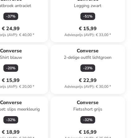
tbroek antraciet
Legging zwart
-
37
%
-
51
%
€ 24,99
€ 15,99
rijs (AVP)
:
€ 40,00
*
Adviesprijs (AVP)
:
€ 33,00
*
Converse
Converse
Shirt blauw
2-delige outfit lichtgroen
-
20
%
-
23
%
€ 15,99
€ 22,99
rijs (AVP)
:
€ 20,00
*
Adviesprijs (AVP)
:
€ 30,00
*
Converse
Converse
set: slips meerkleurig
Fietsshort grijs
-
32
%
-
32
%
€ 18,99
€ 16,99