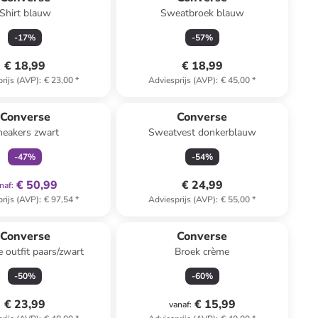
Shirt blauw
Sweatbroek blauw
-
17
%
-
57
%
€ 18,99
€ 18,99
rijs (AVP)
:
€ 23,00
*
Adviesprijs (AVP)
:
€ 45,00
*
family
exclusief
Converse
Converse
neakers zwart
Sweatvest donkerblauw
-
47
%
-
54
%
€ 50,99
€ 24,99
naf
:
rijs (AVP)
:
€ 97,54
*
Adviesprijs (AVP)
:
€ 55,00
*
Converse
Converse
e outfit paars/zwart
Broek crème
-
50
%
-
60
%
€ 23,99
€ 15,99
vanaf
: