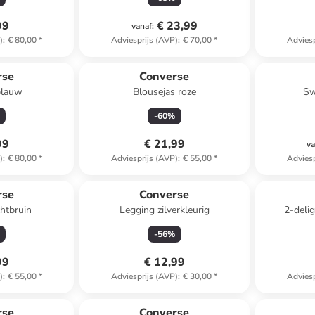
99
€ 23,99
vanaf
:
)
:
€ 80,00
*
Adviesprijs (AVP)
:
€ 70,00
*
Adviesp
rse
Converse
blauw
Blousejas roze
Sw
-
60
%
99
€ 21,99
va
)
:
€ 80,00
*
Adviesprijs (AVP)
:
€ 55,00
*
Adviesp
rse
Converse
chtbruin
Legging zilverkleurig
2-delig
-
56
%
99
€ 12,99
)
:
€ 55,00
*
Adviesprijs (AVP)
:
€ 30,00
*
Adviesp
rse
Converse