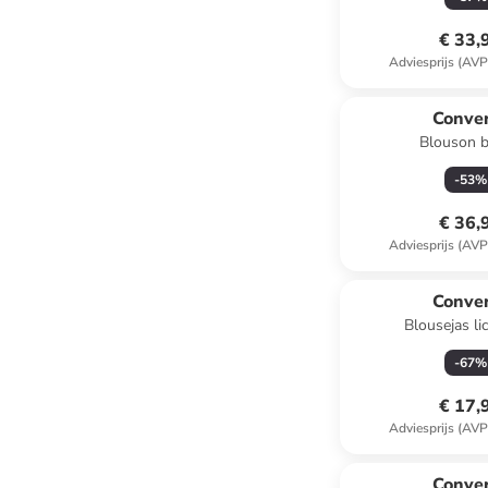
€ 33,
Adviesprijs (AVP
Conve
Blouson 
-
53
%
€ 36,
Adviesprijs (AVP
Conve
Blousejas li
-
67
%
€ 17,
Adviesprijs (AVP
Conve