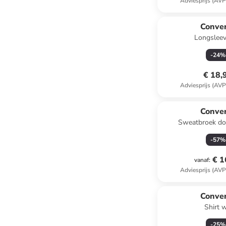
Adviesprijs (AVP
Conve
Longsleev
-
24
%
€ 18,
Adviesprijs (AVP
Conve
Sweatbroek do
-
57
%
€ 1
vanaf
:
Adviesprijs (AVP
Conve
Shirt w
-
25
%