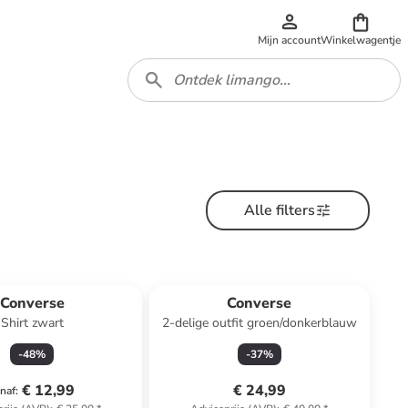
Mijn account
Winkelwagentje
Alle filters
Converse
Converse
Shirt zwart
2-delige outfit groen/donkerblauw
-
48
%
-
37
%
€ 12,99
€ 24,99
naf
: