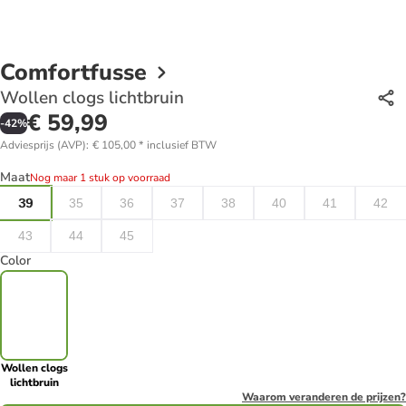
Comfortfusse
Wollen clogs lichtbruin
€ 59,99
-
42
%
Adviesprijs (AVP)
:
€ 105,00
*
inclusief BTW
Maat
Nog maar 1 stuk op voorraad
39
35
36
37
38
40
41
42
43
44
45
Color
Wollen clogs
lichtbruin
Waarom veranderen de prijzen?