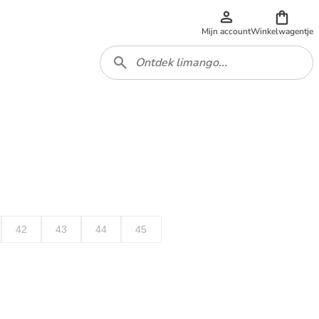
Mijn account
Winkelwagentje
42
43
44
45