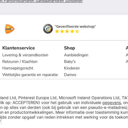
n Pantoffels
|
Heren Sandalen
|
Heren Schoenen
Klantenservice
Shop
A
Levering & verzendkosten
Aanbiedingen
A
Retouren / Klachten
Baby's
Herroepingsrecht
Kinderen
Wettelijke garantie en reparatie
Dames
Heren
Wonen
Merken
* Op basis van de adviesprijs van de fabrikant