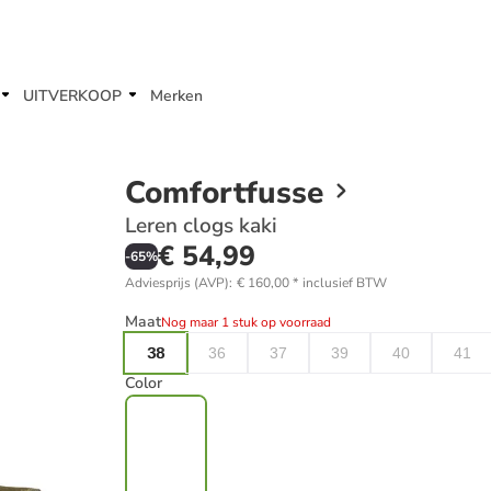
UITVERKOOP
Merken
Comfortfusse
Leren clogs kaki
€ 54,99
-
65
%
Adviesprijs (AVP)
:
€ 160,00
*
inclusief BTW
Maat
Nog maar 1 stuk op voorraad
38
36
37
39
40
41
Color