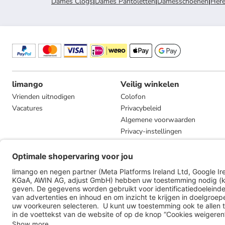
Dames Clogs
|
Dames Pantoletten
|
Damesschoenen
|
Here
limango
Veilig winkelen
Vrienden uitnodigen
Colofon
Vacatures
Privacybeleid
Algemene voorwaarden
Privacy-instellingen
Compliance