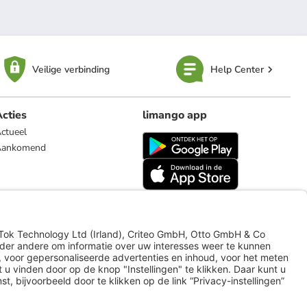
Veilige verbinding
Help Center
cties
limango app
ctueel
Aankomend
limango.de
limango.pl