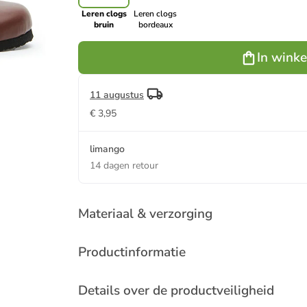
Leren clogs
Leren clogs
bruin
bordeaux
In wink
11 augustus
€ 3,95
limango
14 dagen retour
Materiaal & verzorging
Productinformatie
Details over de productveiligheid