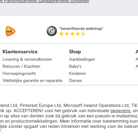
n Pantoffels
|
Heren Sandalen
|
Heren Schoenen
Klantenservice
Shop
A
Levering & verzendkosten
Aanbiedingen
A
Retouren / Klachten
Baby's
Herroepingsrecht
Kinderen
Wettelijke garantie en reparatie
Dames
Heren
Wonen
Merken
* Op basis van de adviesprijs van de fabrikant