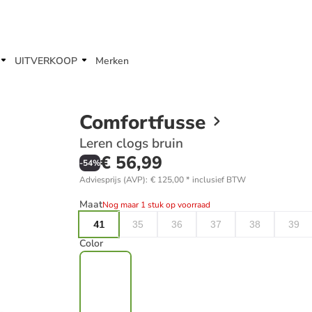
UITVERKOOP
Merken
Comfortfusse
Leren clogs bruin
€ 56,99
-
54
%
Adviesprijs (AVP)
:
€ 125,00
*
inclusief BTW
Maat
Nog maar 1 stuk op voorraad
41
35
36
37
38
39
Color