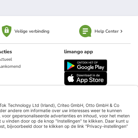
Veilige verbinding
Help Center
cties
limango app
ctueel
Aankomend
limango.de
limango.pl