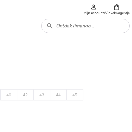
Mijn account
Winkelwagentje
40
42
43
44
45