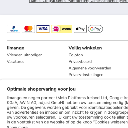
Dames Clogs
|
Dames Pantoletten
|
Damesschoenen
|
Here
limango
Veilig winkelen
Vrienden uitnodigen
Colofon
Vacatures
Privacybeleid
Algemene voorwaarden
Privacy-instellingen
Compliance