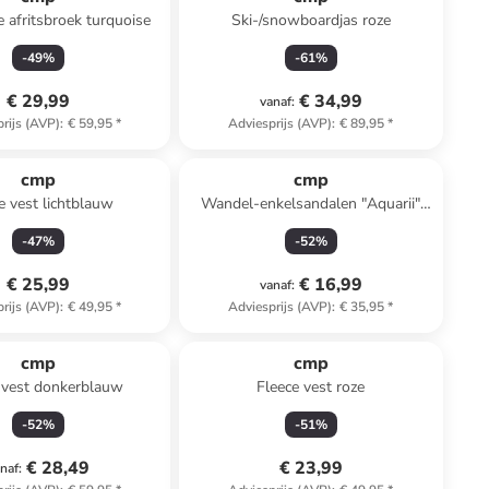
e afritsbroek turquoise
Ski-/snowboardjas roze
-
49
%
-
61
%
€ 29,99
€ 34,99
vanaf
:
rijs (AVP)
:
€ 59,95
*
Adviesprijs (AVP)
:
€ 89,95
*
cmp
cmp
e vest lichtblauw
Wandel-enkelsandalen "Aquarii"
donkerblauw
-
47
%
-
52
%
€ 25,99
€ 16,99
vanaf
:
rijs (AVP)
:
€ 49,95
*
Adviesprijs (AVP)
:
€ 35,95
*
cmp
cmp
 vest donkerblauw
Fleece vest roze
-
52
%
-
51
%
€ 28,49
€ 23,99
naf
: