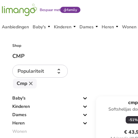
Bespaar met
family
Aanbiedingen
Baby's
Kinderen
Dames
Heren
Wonen
Shop
CMP
Populariteit
Cmp
Baby's
cm
Kinderen
Softshelljas d
Dames
-
51
%
Heren
Wonen
€ 43,