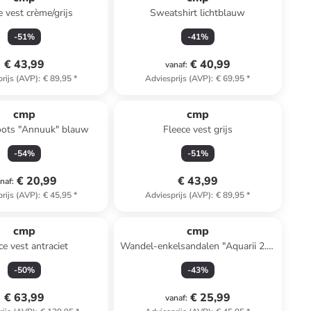
e vest crème/grijs
Sweatshirt lichtblauw
-
51
%
-
41
%
€ 43,99
€ 40,99
vanaf
:
rijs (AVP)
:
€ 89,95
*
Adviesprijs (AVP)
:
€ 69,95
*
cmp
cmp
ots "Annuuk" blauw
Fleece vest grijs
-
54
%
-
51
%
€ 20,99
€ 43,99
naf
:
rijs (AVP)
:
€ 45,95
*
Adviesprijs (AVP)
:
€ 89,95
*
cmp
cmp
ce vest antraciet
Wandel-enkelsandalen "Aquarii 2.0"
donkerblauw
-
50
%
-
43
%
€ 63,99
€ 25,99
vanaf
: