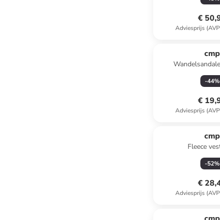
€ 50,
Adviesprijs (AVP
cm
Wandelsandale
donkerb
-
44
%
€ 19,
Adviesprijs (AVP
cm
Fleece vest
-
52
%
€ 28,
Adviesprijs (AVP
cm