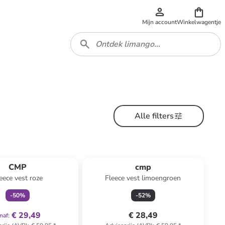
Mijn account
Winkelwagentje
Alle filters
family
exclusief
CMP
cmp
eece vest roze
Fleece vest limoengroen
-
50
%
-
52
%
€ 29,49
€ 28,49
naf
: