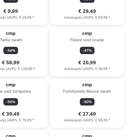
€ 9,99
€ 29,49
rijs (AVP)
:
€ 19,95
*
Adviesprijs (AVP)
:
€ 59,95
*
cmp
cmp
Parka zwart
Fleece vest oranje
-
54
%
-
47
%
€ 58,99
€ 20,99
rijs (AVP)
:
€ 129,95
*
Adviesprijs (AVP)
:
€ 39,95
*
cmp
cmp
ce vest turquoise
Functionele blouse zwart
-
50
%
-
50
%
€ 39,49
€ 27,49
rijs (AVP)
:
€ 79,95
*
Adviesprijs (AVP)
:
€ 55,95
*
cmp
cmp