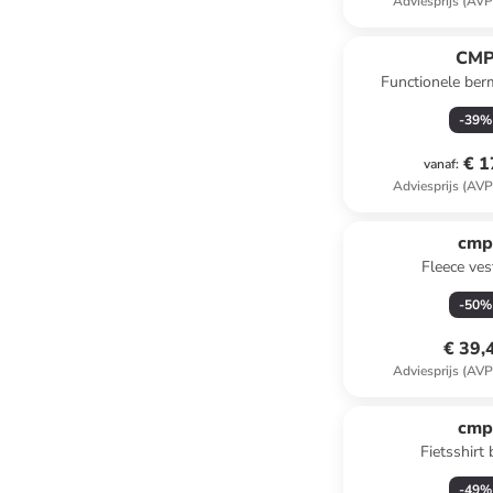
Adviesprijs (AVP
CM
Functionele ber
-
39
%
€ 1
vanaf
:
Adviesprijs (AVP
cm
Fleece ves
-
50
%
€ 39,
Adviesprijs (AVP
cm
Fietsshirt
-
49
%