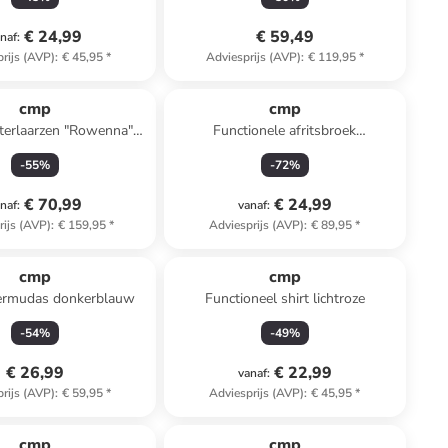
€ 24,99
€ 59,49
naf
:
rijs (AVP)
:
€ 45,95
*
Adviesprijs (AVP)
:
€ 119,95
*
cmp
cmp
terlaarzen "Rowenna"
Functionele afritsbroek
zwart
donkerblauw
-
55
%
-
72
%
€ 70,99
€ 24,99
naf
:
vanaf
:
rijs (AVP)
:
€ 159,95
*
Adviesprijs (AVP)
:
€ 89,95
*
cmp
cmp
ermudas donkerblauw
Functioneel shirt lichtroze
-
54
%
-
49
%
€ 26,99
€ 22,99
vanaf
:
rijs (AVP)
:
€ 59,95
*
Adviesprijs (AVP)
:
€ 45,95
*
cmp
cmp