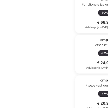
Functionele jas gr
-
50
%
€ 68,
Adviesprijs (AVP
cm
Fietsshirt
-
49
%
€ 24,
Adviesprijs (AVP
cm
Fleece vest d
-
47
%
€ 20,