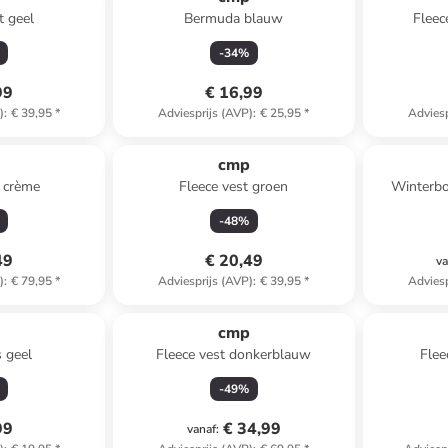
t geel
Bermuda blauw
Fleec
-
34
%
99
€ 16,99
)
:
€ 39,95
*
Adviesprijs (AVP)
:
€ 25,95
*
Adviesp
p
cmp
s crème
Fleece vest groen
Winterbo
-
48
%
49
€ 20,49
va
)
:
€ 79,95
*
Adviesprijs (AVP)
:
€ 39,95
*
Adviesp
p
cmp
s geel
Fleece vest donkerblauw
Flee
-
49
%
99
€ 34,99
vanaf
: