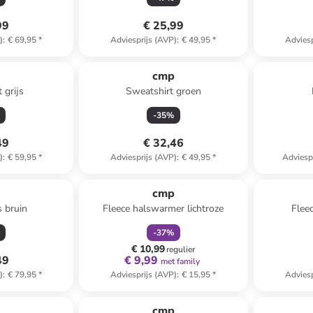
99
€ 25,99
)
:
€ 69,95
*
Adviesprijs (AVP)
:
€ 49,95
*
Adviesp
p
cmp
 grijs
Sweatshirt groen
-
35
%
49
€ 32,46
)
:
€ 59,95
*
Adviesprijs (AVP)
:
€ 49,95
*
Adviesp
family
korting
p
cmp
s bruin
Fleece halswarmer lichtroze
Flee
-
37
%
€ 10,99
regulier
49
€ 9,99
met family
)
:
€ 79,95
*
Adviesprijs (AVP)
:
€ 15,95
*
Adviesp
p
cmp