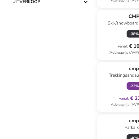
Adviesprijs (AVP
UITVERKOOP
CM
Ski-/snowboard
-
38
%
€ 1
vanaf
:
Adviesprijs (AVP
family
ex
cm
Trekkingsandal
lichtroze/
-
22
%
€ 2
vanaf
:
Adviesprijs (AVP
cm
Parka k
-
48
%