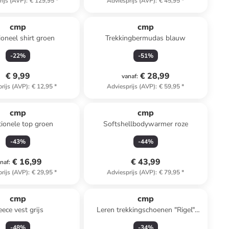
rijs (AVP)
:
€ 129,95
*
Adviesprijs (AVP)
:
€ 45,95
*
cmp
cmp
ioneel shirt groen
Trekkingbermudas blauw
-
22
%
-
51
%
€ 9,99
€ 28,99
vanaf
:
rijs (AVP)
:
€ 12,95
*
Adviesprijs (AVP)
:
€ 59,95
*
cmp
cmp
ionele top groen
Softshellbodywarmer roze
-
43
%
-
44
%
€ 16,99
€ 43,99
naf
:
rijs (AVP)
:
€ 29,95
*
Adviesprijs (AVP)
:
€ 79,95
*
cmp
cmp
eece vest grijs
Leren trekkingschoenen "Rigel"
lichtblauw
-
48
%
-
34
%