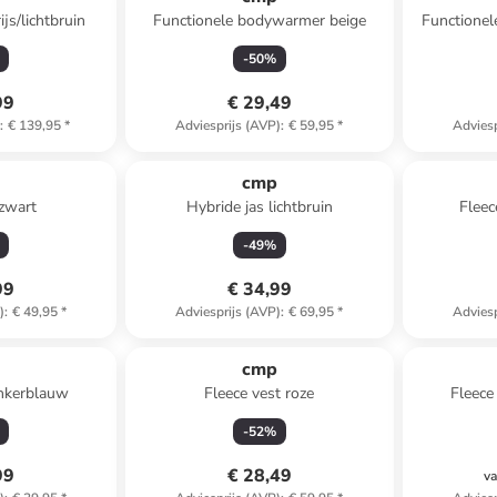
ijs/lichtbruin
Functionele bodywarmer beige
Functionel
-
50
%
99
€ 29,49
)
:
€ 139,95
*
Adviesprijs (AVP)
:
€ 59,95
*
Adviesp
p
cmp
 zwart
Hybride jas lichtbruin
Fleec
-
49
%
99
€ 34,99
)
:
€ 49,95
*
Adviesprijs (AVP)
:
€ 69,95
*
Adviesp
p
cmp
onkerblauw
Fleece vest roze
Fleece
-
52
%
99
€ 28,49
va