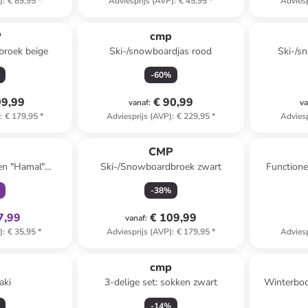
)
:
€ 89,95
*
Adviesprijs (AVP)
:
€ 45,95
*
Adviesp
P
cmp
broek beige
Ski-/snowboardjas rood
Ski-/s
-
60
%
09,99
€ 90,99
vanaf
:
va
)
:
€ 179,95
*
Adviesprijs (AVP)
:
€ 229,95
*
Adviesp
clusief
p
CMP
en "Hamal"
Ski-/Snowboardbroek zwart
Functione
zwart
-
38
%
7,99
€ 109,99
vanaf
:
)
:
€ 35,95
*
Adviesprijs (AVP)
:
€ 179,95
*
Adviesp
p
cmp
aki
3-delige set: sokken zwart
Winterboo
-
14
%