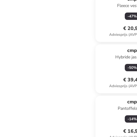
Fleece ves
-
47
%
€ 20,
Adviesprijs (AVP
cm
Hybride ja
-
50
%
€ 39,
Adviesprijs (AVP
cm
Pantoffel
-
14
%
€ 16,