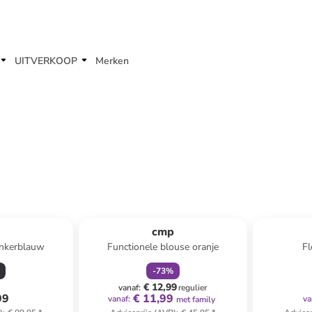
UITVERKOOP
Merken
family
korting
p
cmp
onkerblauw
Functionele blouse oranje
Fl
-
73
%
€ 12,99
vanaf
:
regulier
99
€ 11,99
vanaf
:
va
met family