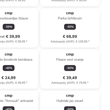
rijs (AVP)
:
€ 59,95
*
Adviesprijs (AVP)
:
€ 59,95
*
cmp
cmp
nowboardjas blauw
Parka lichtbruin
-
59
%
-
50
%
€ 39,99
€ 68,99
naf
:
rijs (AVP)
:
€ 99,95
*
Adviesprijs (AVP)
:
€ 139,95
*
cmp
cmp
le broekrok bordeaux
Fleece vest oranje
-
49
%
-
50
%
€ 24,99
€ 39,49
rijs (AVP)
:
€ 49,95
*
Adviesprijs (AVP)
:
€ 79,95
*
cmp
cmp
ts "Annuuk" antraciet
Hybride jas zwart
-
45
%
-
50
%