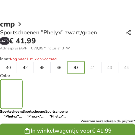
cmp
Sportschoenen "Phelyx" zwart/groen
€ 41,99
-
47
%
Adviesprijs (AVP)
:
€ 79,95
*
inclusief BTW
Maat
Nog maar 1 stuk op voorraad
40
42
45
46
47
41
43
44
Color
Sportschoenen
Sportschoenen
Sportschoenen
"Phelyx"
"Phelyx"
"Phelyx"
zwart/groen
zwart
crème
Waarom veranderen de prijzen?
In winkelwagentje voor
€ 41,99