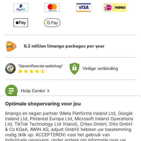
6.2 million limango packages per year
Veilige verbinding
Help Center
limango
Veilig winkelen
Klantenservice