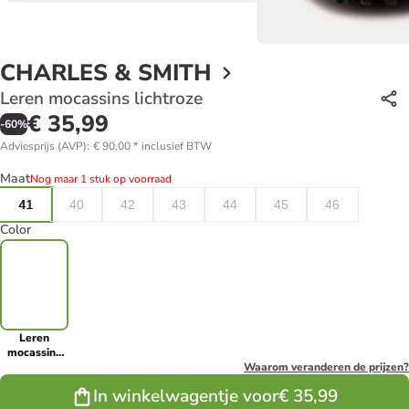
CHARLES & SMITH
Leren mocassins lichtroze
€ 35,99
-
60
%
Adviesprijs (AVP)
:
€ 90,00
*
inclusief BTW
Maat
Nog maar 1 stuk op voorraad
41
40
42
43
44
45
46
Color
Leren
mocassins
lichtroze
Waarom veranderen de prijzen?
In winkelwagentje voor
€ 35,99