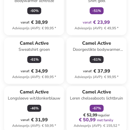
Bodywarmer lichtroze
Shirt geel
-
60
%
-
51
%
€ 38,99
€ 23,99
vanaf
:
vanaf
:
Adviesprijs (AVP)
:
€ 99,95
*
Adviesprijs (AVP)
:
€ 49,95
*
Camel Active
Camel Active
Sweatshirt groen
Doorgestikte bodywarmer
lichtroze
-
61
%
-
61
%
€ 34,99
€ 37,99
vanaf
:
vanaf
:
Adviesprijs (AVP)
:
€ 89,95
*
Adviesprijs (AVP)
:
€ 99,95
*
family
korting
Camel Active
Camel Active
Longsleeve wit/donkerblauw
Leren chelseaboots lichtbruin
-
46
%
-
67
%
€ 52,99
regulier
€ 31,99
€ 50,99
vanaf
:
met family
Adviesprijs (AVP)
:
€ 59,95
*
Adviesprijs (AVP)
:
€ 155,52
*