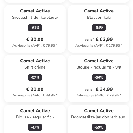
Camel Active
Camel Active
Sweatshirt donkerblauw
Blouson kaki
-
61
%
-
64
%
€ 30,99
€ 62,99
vanaf
:
Adviesprijs (AVP)
:
€ 79,95
*
Adviesprijs (AVP)
:
€ 179,95
*
Camel Active
Camel Active
Shirt crème
Blouse - regular fit - wit
-
57
%
-
56
%
€ 20,99
€ 34,99
vanaf
:
Adviesprijs (AVP)
:
€ 49,95
*
Adviesprijs (AVP)
:
€ 79,95
*
Camel Active
Camel Active
Blouse - regular fit -
Doorgestikte jas donkerblauw
donkerblauw
-
47
%
-
59
%