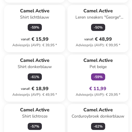
Camel Active
Camel Active
Shirt lichtblauw
Leren sneakers "George"
taupe
-
59
%
-
50
%
€ 15,99
€ 48,99
vanaf
:
vanaf
:
Adviesprijs (AVP)
:
€ 39,95
*
Adviesprijs (AVP)
:
€ 99,95
*
family
exclusief
Camel Active
Camel Active
Shirt donkerblauw
Pet beige
-
61
%
-
59
%
€ 18,99
€ 11,99
vanaf
:
Adviesprijs (AVP)
:
€ 49,95
*
Adviesprijs (AVP)
:
€ 29,95
*
Camel Active
Camel Active
Shirt lichtroze
Corduroybroek donkerblauw
-
57
%
-
62
%