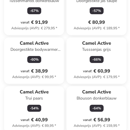
Tussenmantel donkerblauw
Doorgestikte jas taupe
-
67
%
-
57
%
€ 91,99
€ 80,99
vanaf
:
Adviesprijs (AVP)
:
€ 279,95
*
Adviesprijs (AVP)
:
€ 189,95
*
Camel Active
Camel Active
Doorgestikte bodywarmer
Tusssenjas grijs
groen
-
60
%
-
66
%
€ 38,99
€ 60,99
vanaf
:
vanaf
:
Adviesprijs (AVP)
:
€ 99,95
*
Adviesprijs (AVP)
:
€ 179,95
*
Camel Active
Camel Active
Trui paars
Blouson donkerblauw
-
54
%
-
64
%
€ 40,99
€ 56,99
vanaf
:
vanaf
:
Adviesprijs (AVP)
:
€ 89,95
*
Adviesprijs (AVP)
:
€ 159,95
*