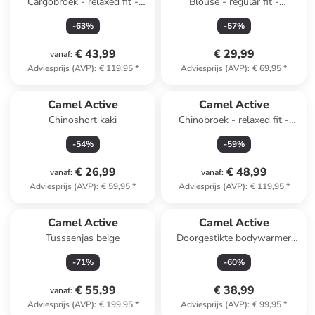
Cargobroek - relaxed fit -
Blouse - regular fit -
beige
lichtblauw/donkerblauw
-
63
%
-
57
%
€ 43,99
€ 29,99
vanaf
:
Adviesprijs (AVP)
:
€ 119,95
*
Adviesprijs (AVP)
:
€ 69,95
*
Camel Active
Camel Active
Chinoshort kaki
Chinobroek - relaxed fit -
donkerblauw
-
54
%
-
59
%
€ 26,99
€ 48,99
vanaf
:
vanaf
:
Adviesprijs (AVP)
:
€ 59,95
*
Adviesprijs (AVP)
:
€ 119,95
*
Camel Active
Camel Active
Tusssenjas beige
Doorgestikte bodywarmer
lichtblauw
-
71
%
-
60
%
€ 55,99
€ 38,99
vanaf
:
Adviesprijs (AVP)
:
€ 199,95
*
Adviesprijs (AVP)
:
€ 99,95
*