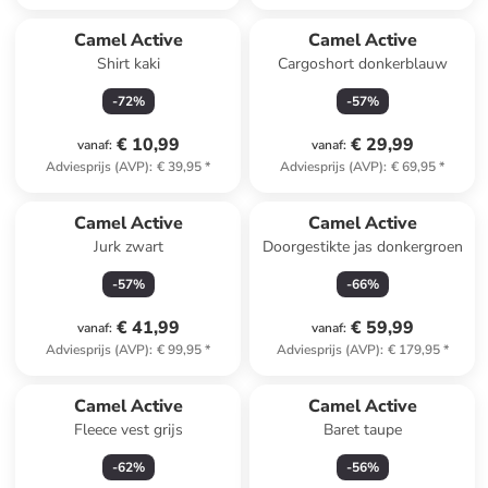
Camel Active
Camel Active
Shirt kaki
Cargoshort donkerblauw
-
72
%
-
57
%
€ 10,99
€ 29,99
vanaf
:
vanaf
:
Adviesprijs (AVP)
:
€ 39,95
*
Adviesprijs (AVP)
:
€ 69,95
*
Camel Active
Camel Active
Jurk zwart
Doorgestikte jas donkergroen
-
57
%
-
66
%
€ 41,99
€ 59,99
vanaf
:
vanaf
:
Adviesprijs (AVP)
:
€ 99,95
*
Adviesprijs (AVP)
:
€ 179,95
*
Camel Active
Camel Active
Fleece vest grijs
Baret taupe
-
62
%
-
56
%