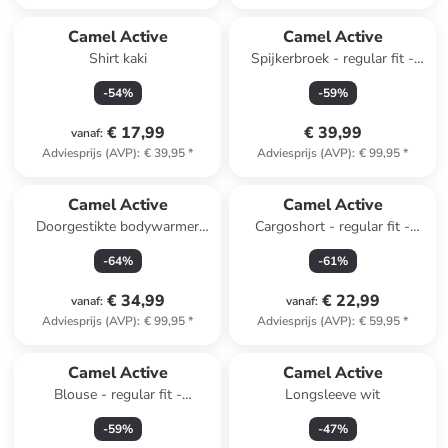
Camel Active
Camel Active
Shirt kaki
Spijkerbroek - regular fit -
blauw
-
54
%
-
59
%
€ 17,99
€ 39,99
vanaf
:
Adviesprijs (AVP)
:
€ 39,95
*
Adviesprijs (AVP)
:
€ 99,95
*
Camel Active
Camel Active
Doorgestikte bodywarmer
Cargoshort - regular fit -
donkerblauw
lichtblauw
-
64
%
-
61
%
€ 34,99
€ 22,99
vanaf
:
vanaf
:
Adviesprijs (AVP)
:
€ 99,95
*
Adviesprijs (AVP)
:
€ 59,95
*
Camel Active
Camel Active
Blouse - regular fit -
Longsleeve wit
donkerblauw/lichtblauw
-
59
%
-
47
%