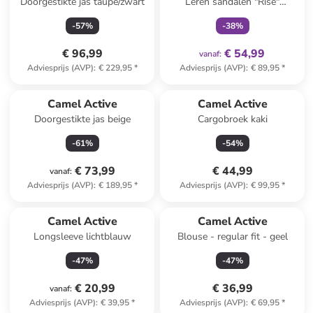
Doorgestikte jas taupe/zwart
Leren sandalen "Rise"
antraciet
-
57
%
-
38
%
€ 96,99
€ 54,99
vanaf
:
Adviesprijs (AVP)
:
€ 229,95
*
Adviesprijs (AVP)
:
€ 89,95
*
Camel Active
Camel Active
Doorgestikte jas beige
Cargobroek kaki
-
61
%
-
54
%
€ 73,99
€ 44,99
vanaf
:
Adviesprijs (AVP)
:
€ 189,95
*
Adviesprijs (AVP)
:
€ 99,95
*
Camel Active
Camel Active
Longsleeve lichtblauw
Blouse - regular fit - geel
-
47
%
-
47
%
€ 20,99
€ 36,99
vanaf
:
Adviesprijs (AVP)
:
€ 39,95
*
Adviesprijs (AVP)
:
€ 69,95
*