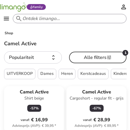
family
Shop
Camel Active
1
Populariteit
Alle filters
UITVERKOOP
Dames
Heren
Kerstcadeaus
Kindere
Camel Active
Camel Active
Shirt beige
Cargoshort - regular fit - grijs
-
57
%
-
67
%
€ 16,99
€ 28,99
vanaf
:
vanaf
:
Adviesprijs (AVP)
:
€ 39,95
*
Adviesprijs (AVP)
:
€ 89,95
*