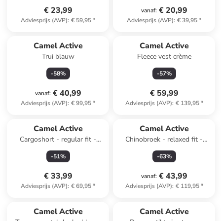
€ 23,99
€ 20,99
vanaf
:
Adviesprijs (AVP)
:
€ 59,95
*
Adviesprijs (AVP)
:
€ 39,95
*
Camel Active
Camel Active
Trui blauw
Fleece vest crème
-
58
%
-
57
%
€ 40,99
€ 59,99
vanaf
:
Adviesprijs (AVP)
:
€ 99,95
*
Adviesprijs (AVP)
:
€ 139,95
*
Camel Active
Camel Active
Cargoshort - regular fit -
Chinobroek - relaxed fit -
lichtbruin
beige
-
51
%
-
63
%
€ 33,99
€ 43,99
vanaf
:
Adviesprijs (AVP)
:
€ 69,95
*
Adviesprijs (AVP)
:
€ 119,95
*
Camel Active
Camel Active