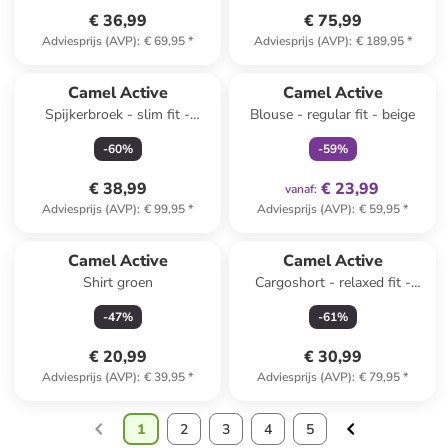
€ 36,99
€ 75,99
Adviesprijs (AVP)
:
€ 69,95
*
Adviesprijs (AVP)
:
€ 189,95
*
family
exclusief
Camel Active
Camel Active
Spijkerbroek - slim fit -
Blouse - regular fit - beige
donkerblauw
-
60
%
-
59
%
€ 38,99
€ 23,99
vanaf
:
Adviesprijs (AVP)
:
€ 99,95
*
Adviesprijs (AVP)
:
€ 59,95
*
Camel Active
Camel Active
Shirt groen
Cargoshort - relaxed fit -
donkerblauw
-
47
%
-
61
%
€ 20,99
€ 30,99
Adviesprijs (AVP)
:
€ 39,95
*
Adviesprijs (AVP)
:
€ 79,95
*
1
2
3
4
5