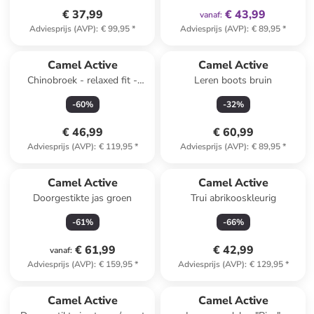
€ 37,99
€ 43,99
vanaf
:
Adviesprijs (AVP)
:
€ 99,95
*
Adviesprijs (AVP)
:
€ 89,95
*
Camel Active
Camel Active
Chinobroek - relaxed fit -
Leren boots bruin
lichtbruin
-
60
%
-
32
%
€ 46,99
€ 60,99
Adviesprijs (AVP)
:
€ 119,95
*
Adviesprijs (AVP)
:
€ 89,95
*
Camel Active
Camel Active
Doorgestikte jas groen
Trui abrikooskleurig
-
61
%
-
66
%
€ 61,99
€ 42,99
vanaf
:
Adviesprijs (AVP)
:
€ 159,95
*
Adviesprijs (AVP)
:
€ 129,95
*
family
exclusief
Camel Active
Camel Active