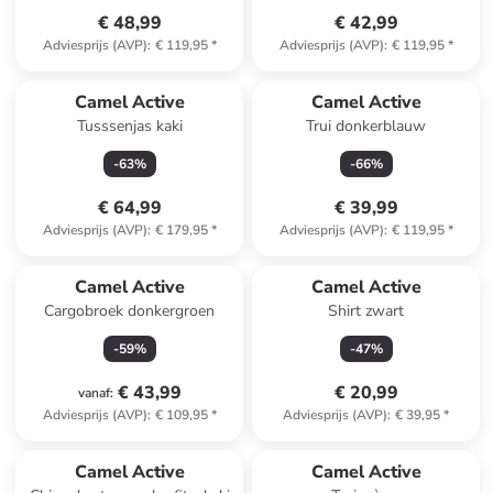
€ 48,99
€ 42,99
Adviesprijs (AVP)
:
€ 119,95
*
Adviesprijs (AVP)
:
€ 119,95
*
Camel Active
Camel Active
Tusssenjas kaki
Trui donkerblauw
-
63
%
-
66
%
€ 64,99
€ 39,99
Adviesprijs (AVP)
:
€ 179,95
*
Adviesprijs (AVP)
:
€ 119,95
*
Camel Active
Camel Active
Cargobroek donkergroen
Shirt zwart
-
59
%
-
47
%
€ 43,99
€ 20,99
vanaf
:
Adviesprijs (AVP)
:
€ 109,95
*
Adviesprijs (AVP)
:
€ 39,95
*
Camel Active
Camel Active