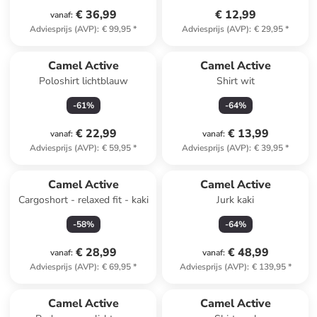
€ 36,99
€ 12,99
vanaf
:
Adviesprijs (AVP)
:
€ 99,95
*
Adviesprijs (AVP)
:
€ 29,95
*
Camel Active
Camel Active
Poloshirt lichtblauw
Shirt wit
-
61
%
-
64
%
€ 22,99
€ 13,99
vanaf
:
vanaf
:
Adviesprijs (AVP)
:
€ 59,95
*
Adviesprijs (AVP)
:
€ 39,95
*
Camel Active
Camel Active
Cargoshort - relaxed fit - kaki
Jurk kaki
-
58
%
-
64
%
€ 28,99
€ 48,99
vanaf
:
vanaf
:
Adviesprijs (AVP)
:
€ 69,95
*
Adviesprijs (AVP)
:
€ 139,95
*
family
exclusief
Camel Active
Camel Active