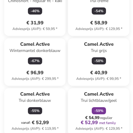
Chinoshort - regular fit - kaki
Trui crème
-
46
%
-
54
%
€ 31,99
€ 58,99
Adviesprijs (AVP)
:
€ 59,95
*
Adviesprijs (AVP)
:
€ 129,95
*
Camel Active
Camel Active
Wintermantel donkerblauw
Trui grijs
-
67
%
-
58
%
€ 96,99
€ 40,99
Adviesprijs (AVP)
:
€ 299,95
*
Adviesprijs (AVP)
:
€ 99,95
*
family
korting
Camel Active
Camel Active
Trui donkerblauw
Trui lichtblauw/geel
-
55
%
-
59
%
€ 54,99
regulier
€ 52,99
€ 52,99
vanaf
:
met family
Adviesprijs (AVP)
:
€ 119,95
*
Adviesprijs (AVP)
:
€ 129,95
*