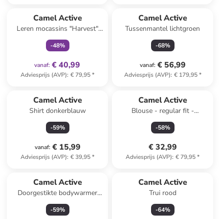
family
exclusief
Camel Active
Camel Active
Leren mocassins "Harvest"
Tussenmantel lichtgroen
kaki
-
48
%
-
68
%
€ 40,99
€ 56,99
vanaf
:
vanaf
:
Adviesprijs (AVP)
:
€ 79,95
*
Adviesprijs (AVP)
:
€ 179,95
*
Camel Active
Camel Active
Shirt donkerblauw
Blouse - regular fit -
donkerblauw
-
59
%
-
58
%
€ 15,99
€ 32,99
vanaf
:
Adviesprijs (AVP)
:
€ 39,95
*
Adviesprijs (AVP)
:
€ 79,95
*
Camel Active
Camel Active
Doorgestikte bodywarmer
Trui rood
geel
-
59
%
-
64
%