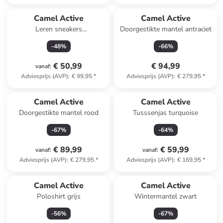
Camel Active
Camel Active
Leren sneakers
Doorgestikte mantel antraciet
lichtbruin/donkerblauw
-
48
%
-
66
%
€ 50,99
€ 94,99
vanaf
:
Adviesprijs (AVP)
:
€ 99,95
*
Adviesprijs (AVP)
:
€ 279,95
*
Camel Active
Camel Active
Doorgestikte mantel rood
Tusssenjas turquoise
-
67
%
-
64
%
€ 89,99
€ 59,99
vanaf
:
vanaf
:
Adviesprijs (AVP)
:
€ 279,95
*
Adviesprijs (AVP)
:
€ 169,95
*
Camel Active
Camel Active
Poloshirt grijs
Wintermantel zwart
-
56
%
-
67
%