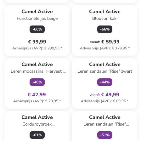
Camel Active
Camel Active
Functionele jas beige
Blouson kaki
-
66
%
-
66
%
€ 99,99
€ 59,99
vanaf
:
Adviesprijs (AVP)
:
€ 299,95
*
Adviesprijs (AVP)
:
€ 179,95
*
family
exclusief
family
exclusief
Camel Active
Camel Active
Leren mocassins "Harvest"
Leren sandalen "Rise" zwart
donkerblauw
-
46
%
-
44
%
€ 42,99
€ 49,99
vanaf
:
Adviesprijs (AVP)
:
€ 79,95
*
Adviesprijs (AVP)
:
€ 89,95
*
family
exclusief
Camel Active
Camel Active
Corduroybroek
Leren sandalen "Rise"
abrikooskleurig
donkerblauw
-
61
%
-
51
%