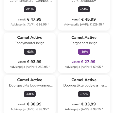
Leren sneakers "Connect"
Jurk lichtblauw
donkerblauw
-
51
%
-
64
%
€ 47,99
€ 45,99
vanaf
:
vanaf
:
Adviesprijs (AVP)
:
€ 99,95
*
Adviesprijs (AVP)
:
€ 129,95
*
family
exclusief
Camel Active
Camel Active
Teddymantel beige
Cargoshort beige
-
63
%
-
59
%
€ 93,99
€ 27,99
vanaf
:
vanaf
:
Adviesprijs (AVP)
:
€ 259,95
*
Adviesprijs (AVP)
:
€ 69,95
*
Camel Active
Camel Active
Doorgestikte bodywarmer
Doorgestikte bodywarmer
wit/kaki
kaki
-
60
%
-
65
%
€ 38,99
€ 33,99
vanaf
:
vanaf
:
Adviesprijs (AVP)
:
€ 99,95
*
Adviesprijs (AVP)
:
€ 99,95
*