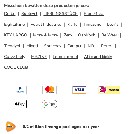
Misschien bevallen deze producten je ook
:
Derbe
Sublevel
LIEBLINGSSTÜCK
Blue Effect
Eight2Nine
Petrol Industries
Kaffe
Timezone
Levi´s
KEY LARGO
More & More
Zero
OshKosh
Be Wear
Trendyol
Minoti
Someday
Camper
Nife
Petrol
Curvy Lady
MAZINE
Loud + proud
Alife and kickin
COOL CLUB
6.2 million limango packages per year