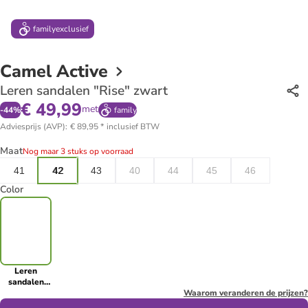
family
exclusief
Camel Active
Leren sandalen "Rise" zwart
€ 49,99
met
-
44
%
family
Adviesprijs (AVP)
:
€ 89,95
*
inclusief BTW
Maat
Nog maar 3 stuks op voorraad
41
42
43
40
44
45
46
Color
Leren
sandalen
"Rise" zwart
Waarom veranderen de prijzen?