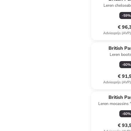
Leren chelseab
-
59
%
€ 96,
Adviesprijs (AVP
British Pa
Leren boot
-
60
%
€ 91,
Adviesprijs (AVP
British Pa
Leren mocassins "
-
60
%
€ 93,