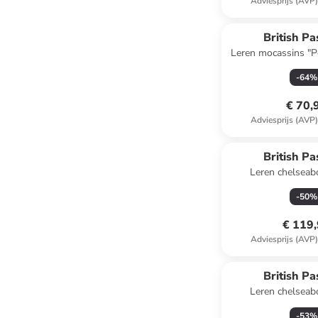
Adviesprijs (AVP
British Pa
Leren mocassins "P
-
64
%
€ 70,
Adviesprijs (AVP
British Pa
Leren chelseab
-
50
%
€ 119
Adviesprijs (AVP
British Pa
Leren chelseab
-
53
%