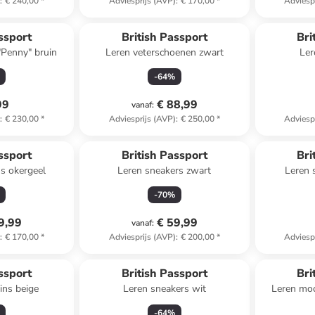
)
:
€ 240,00
*
Adviesprijs (AVP)
:
€ 170,00
*
Adviesp
ssport
British Passport
Bri
"Penny" bruin
Leren veterschoenen zwart
Ler
-
64
%
99
€ 88,99
vanaf
:
)
:
€ 230,00
*
Adviesprijs (AVP)
:
€ 250,00
*
Adviesp
ssport
British Passport
Bri
s okergeel
Leren sneakers zwart
Leren 
-
70
%
9,99
€ 59,99
vanaf
:
)
:
€ 170,00
*
Adviesprijs (AVP)
:
€ 200,00
*
Adviesp
ssport
British Passport
Bri
ins beige
Leren sneakers wit
Leren moc
-
64
%