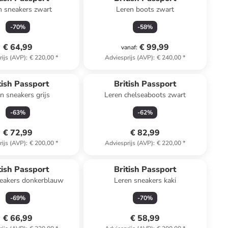
n sneakers zwart
Leren boots zwart
-
70
%
-
58
%
€ 64,99
€ 99,99
vanaf
:
rijs (AVP)
:
€ 220,00
*
Adviesprijs (AVP)
:
€ 240,00
*
tish Passport
British Passport
n sneakers grijs
Leren chelseaboots zwart
-
63
%
-
62
%
€ 72,99
€ 82,99
rijs (AVP)
:
€ 200,00
*
Adviesprijs (AVP)
:
€ 220,00
*
tish Passport
British Passport
neakers donkerblauw
Leren sneakers kaki
-
69
%
-
70
%
€ 66,99
€ 58,99