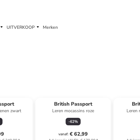
UITVERKOOP
Merken
ssport
British Passport
Bri
oenen zwart
Leren mocassins roze
Leren 
-
62
%
99
€ 62,99
vanaf
: