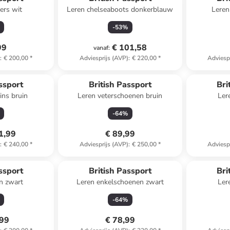
ers wit
Leren chelseaboots donkerblauw
Leren
-
53
%
99
€ 101,58
vanaf
:
)
:
€ 200,00
*
Adviesprijs (AVP)
:
€ 220,00
*
Adviesp
Reeds in een ander winkelwagentje
ssport
British Passport
Bri
ins bruin
Leren veterschoenen bruin
Ler
-
64
%
1,99
€ 89,99
)
:
€ 240,00
*
Adviesprijs (AVP)
:
€ 250,00
*
Adviesp
ssport
British Passport
Bri
en zwart
Leren enkelschoenen zwart
Ler
-
64
%
,99
€ 78,99