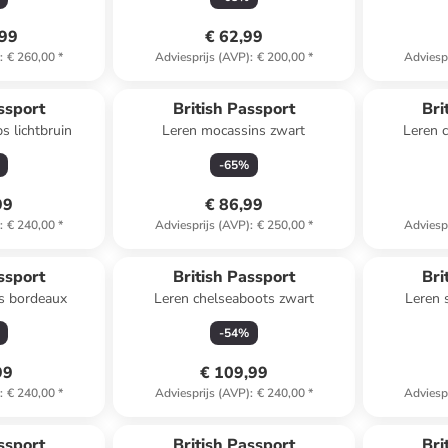
,99
€ 62,99
)
:
€ 260,00
*
Adviesprijs (AVP)
:
€ 200,00
*
Adviesp
ssport
British Passport
Bri
s lichtbruin
Leren mocassins zwart
Leren 
-
65
%
99
€ 86,99
)
:
€ 240,00
*
Adviesprijs (AVP)
:
€ 250,00
*
Adviesp
ssport
British Passport
Bri
s bordeaux
Leren chelseaboots zwart
Leren 
-
54
%
99
€ 109,99
)
:
€ 240,00
*
Adviesprijs (AVP)
:
€ 240,00
*
Adviesp
Reeds in ee
ssport
British Passport
Bri