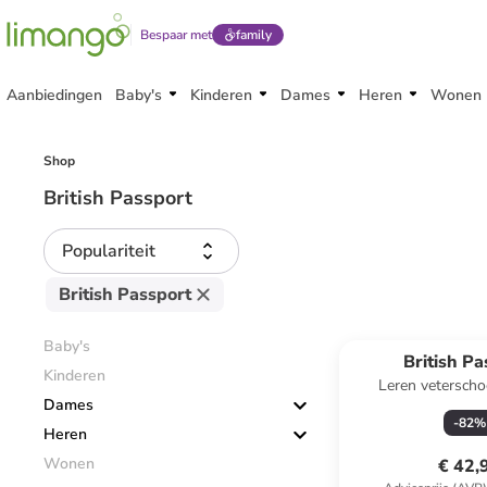
Bespaar met
family
Aanbiedingen
Baby's
Kinderen
Dames
Heren
Wonen
Shop
British Passport
Populariteit
British Passport
Baby's
British Pa
Kinderen
Leren vetersch
Dames
-
82
%
Heren
Wonen
€ 42,