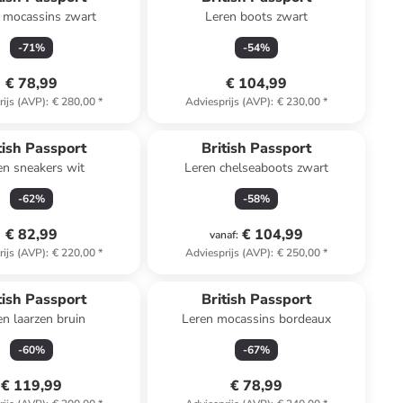
 mocassins zwart
Leren boots zwart
-
71
%
-
54
%
€ 78,99
€ 104,99
rijs (AVP)
:
€ 280,00
*
Adviesprijs (AVP)
:
€ 230,00
*
tish Passport
British Passport
en sneakers wit
Leren chelseaboots zwart
-
62
%
-
58
%
€ 82,99
€ 104,99
vanaf
:
rijs (AVP)
:
€ 220,00
*
Adviesprijs (AVP)
:
€ 250,00
*
tish Passport
British Passport
en laarzen bruin
Leren mocassins bordeaux
-
60
%
-
67
%
€ 119,99
€ 78,99