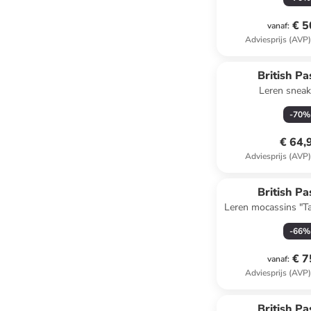
€ 5
vanaf
:
Adviesprijs (AVP
Reeds in een ander
British Pa
Leren sneak
-
70
%
€ 64,
Adviesprijs (AVP
British Pa
Leren mocassins "Tas
-
66
%
€ 7
vanaf
:
Adviesprijs (AVP
British Pa