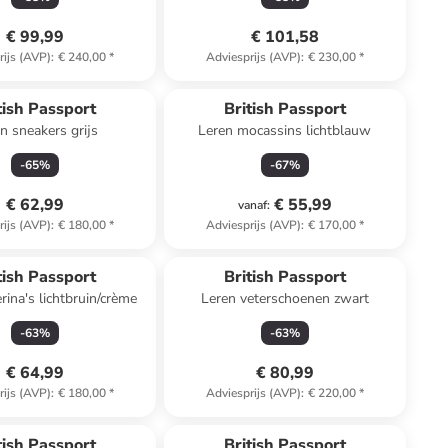
€ 99,99
€ 101,58
rijs (AVP)
:
€ 240,00
*
Adviesprijs (AVP)
:
€ 230,00
*
tish Passport
British Passport
n sneakers grijs
Leren mocassins lichtblauw
-
65
%
-
67
%
€ 62,99
€ 55,99
vanaf
:
rijs (AVP)
:
€ 180,00
*
Adviesprijs (AVP)
:
€ 170,00
*
tish Passport
British Passport
rina's lichtbruin/crème
Leren veterschoenen zwart
-
63
%
-
63
%
€ 64,99
€ 80,99
rijs (AVP)
:
€ 180,00
*
Adviesprijs (AVP)
:
€ 220,00
*
tish Passport
British Passport