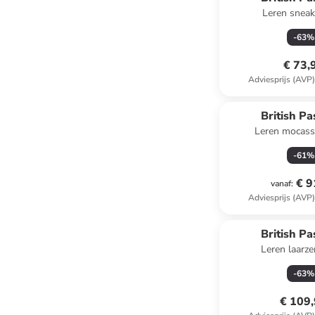
Leren sneak
-
63
%
€ 73,
Adviesprijs (AVP
British Pa
Leren mocass
-
61
%
€ 9
vanaf
:
Adviesprijs (AVP
British Pa
Leren laarz
-
63
%
€ 109