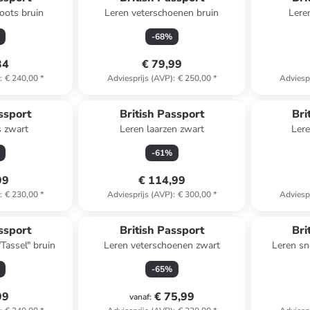
oots bruin
Leren veterschoenen bruin
Lere
-
68
%
34
€ 79,99
)
:
€ 240,00
*
Adviesprijs (AVP)
:
€ 250,00
*
Adviesp
ssport
British Passport
Bri
s zwart
Leren laarzen zwart
Lere
-
61
%
99
€ 114,99
)
:
€ 230,00
*
Adviesprijs (AVP)
:
€ 300,00
*
Adviesp
ssport
British Passport
Bri
Tassel" bruin
Leren veterschoenen zwart
Leren s
-
65
%
99
€ 75,99
vanaf
: