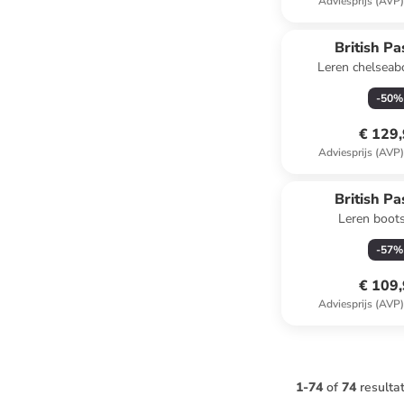
Adviesprijs (AVP
British Pa
Leren chelseab
-
50
%
€ 129
Adviesprijs (AVP
British Pa
Leren boot
-
57
%
€ 109
Adviesprijs (AVP
1
-
74
of
74
resulta