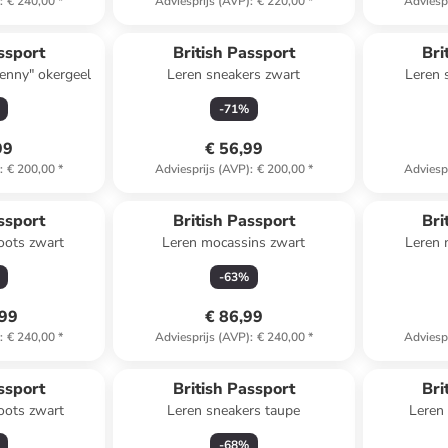
)
:
€ 240,00
*
Adviesprijs (AVP)
:
€ 220,00
*
Adviesp
ssport
British Passport
Bri
enny" okergeel
Leren sneakers zwart
Leren 
-
71
%
99
€ 56,99
)
:
€ 200,00
*
Adviesprijs (AVP)
:
€ 200,00
*
Adviesp
ssport
British Passport
Bri
oots zwart
Leren mocassins zwart
Leren 
-
63
%
,99
€ 86,99
)
:
€ 240,00
*
Adviesprijs (AVP)
:
€ 240,00
*
Adviesp
ssport
British Passport
Bri
oots zwart
Leren sneakers taupe
Leren
-
68
%