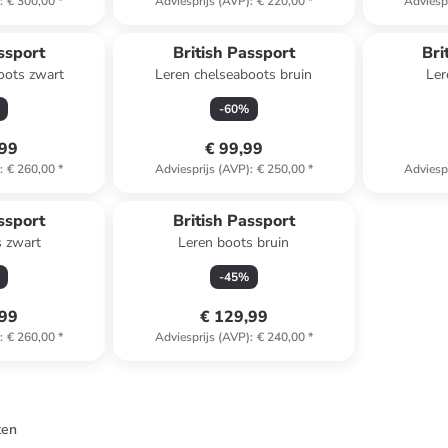
)
:
€ 300,00
*
Adviesprijs (AVP)
:
€ 220,00
*
Adviesp
ssport
British Passport
Bri
oots zwart
Leren chelseaboots bruin
Ler
-
60
%
,99
€ 99,99
)
:
€ 260,00
*
Adviesprijs (AVP)
:
€ 250,00
*
Adviesp
ssport
British Passport
s zwart
Leren boots bruin
-
45
%
,99
€ 129,99
)
:
€ 260,00
*
Adviesprijs (AVP)
:
€ 240,00
*
ten