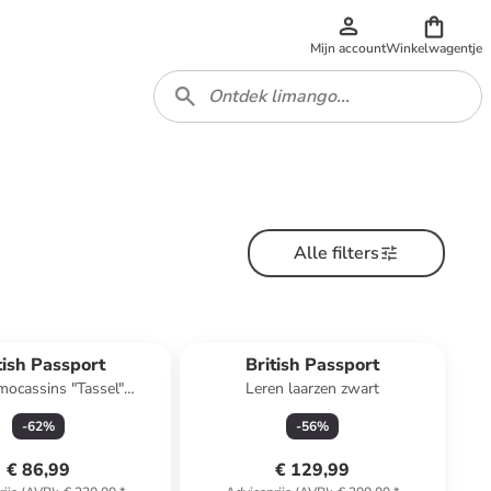
Mijn account
Winkelwagentje
Alle filters
tish Passport
British Passport
mocassins "Tassel"
Leren laarzen zwart
donkerblauw
-
62
%
-
56
%
€ 86,99
€ 129,99