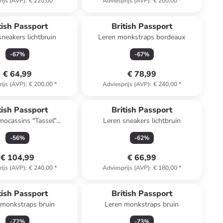
rijs (AVP)
:
€ 220,00
*
Adviesprijs (AVP)
:
€ 200,00
*
tish Passport
British Passport
sneakers lichtbruin
Leren monkstraps bordeaux
-
67
%
-
67
%
€ 64,99
€ 78,99
rijs (AVP)
:
€ 200,00
*
Adviesprijs (AVP)
:
€ 240,00
*
tish Passport
British Passport
mocassins "Tassel"
Leren sneakers lichtbruin
donkerblauw
-
56
%
-
62
%
€ 104,99
€ 66,99
rijs (AVP)
:
€ 240,00
*
Adviesprijs (AVP)
:
€ 180,00
*
tish Passport
British Passport
 monkstraps bruin
Leren monkstraps bruin
-
72
%
-
73
%