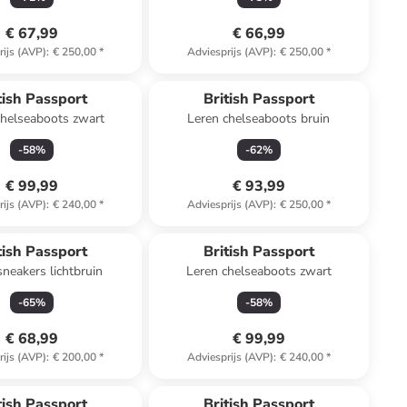
€ 67,99
€ 66,99
rijs (AVP)
:
€ 250,00
*
Adviesprijs (AVP)
:
€ 250,00
*
tish Passport
British Passport
chelseaboots zwart
Leren chelseaboots bruin
-
58
%
-
62
%
€ 99,99
€ 93,99
rijs (AVP)
:
€ 240,00
*
Adviesprijs (AVP)
:
€ 250,00
*
tish Passport
British Passport
sneakers lichtbruin
Leren chelseaboots zwart
-
65
%
-
58
%
€ 68,99
€ 99,99
rijs (AVP)
:
€ 200,00
*
Adviesprijs (AVP)
:
€ 240,00
*
n ander winkelwagentje
tish Passport
British Passport