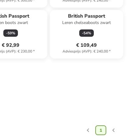
rijs (AVP)
:
€ 300,00
*
Adviesprijs (AVP)
:
€ 240,00
*
tish Passport
British Passport
en boots zwart
Leren chelseaboots zwart
-
59
%
-
54
%
€ 92,99
€ 109,49
rijs (AVP)
:
€ 230,00
*
Adviesprijs (AVP)
:
€ 240,00
*
1