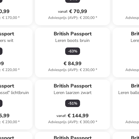
0,99
€ 70,99
vanaf
:
)
:
€ 170,00
*
Adviesprijs (AVP)
:
€ 200,00
*
Adviesp
 winkelwagentje
ssport
British Passport
Bri
ers wit
Leren boots bruin
Lere
-
63
%
99
€ 84,99
)
:
€ 220,00
*
Adviesprijs (AVP)
:
€ 230,00
*
Adviesp
ssport
British Passport
Bri
sel" lichtbruin
Leren laarzen zwart
Leren balle
-
51
%
5,99
€ 144,99
vanaf
:
)
:
€ 230,00
*
Adviesprijs (AVP)
:
€ 300,00
*
Adviesp
ssport
British Passport
Bri