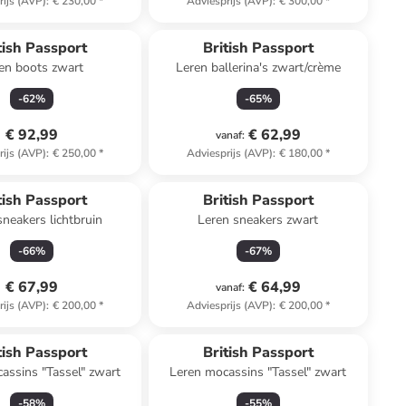
rijs (AVP)
:
€ 230,00
*
Adviesprijs (AVP)
:
€ 300,00
*
tish Passport
British Passport
en boots zwart
Leren ballerina's zwart/crème
-
62
%
-
65
%
€ 92,99
€ 62,99
vanaf
:
rijs (AVP)
:
€ 250,00
*
Adviesprijs (AVP)
:
€ 180,00
*
tish Passport
British Passport
sneakers lichtbruin
Leren sneakers zwart
-
66
%
-
67
%
€ 67,99
€ 64,99
vanaf
:
rijs (AVP)
:
€ 200,00
*
Adviesprijs (AVP)
:
€ 200,00
*
tish Passport
British Passport
assins "Tassel" zwart
Leren mocassins "Tassel" zwart
-
58
%
-
55
%