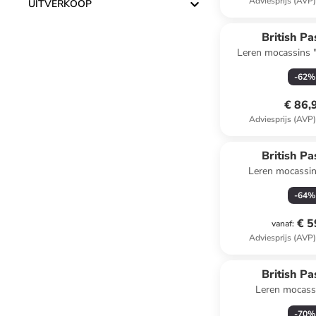
Adviesprijs (AVP
UITVERKOOP
British Pa
Leren mocassins 
-
62
%
€ 86,
Adviesprijs (AVP
British Pa
Leren mocassin
-
64
%
€ 5
vanaf
:
Adviesprijs (AVP
British Pa
Leren mocass
-
70
%