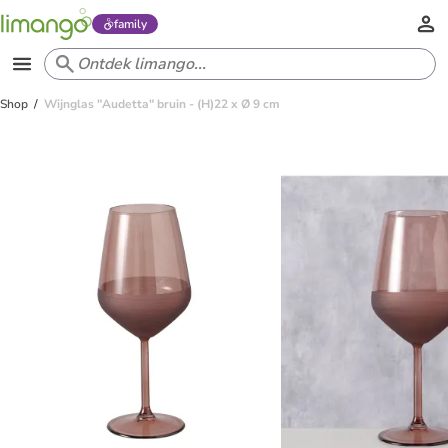
family
Shop
Wijnglas "Audetta" bruin - (H)22 x Ø 9 cm