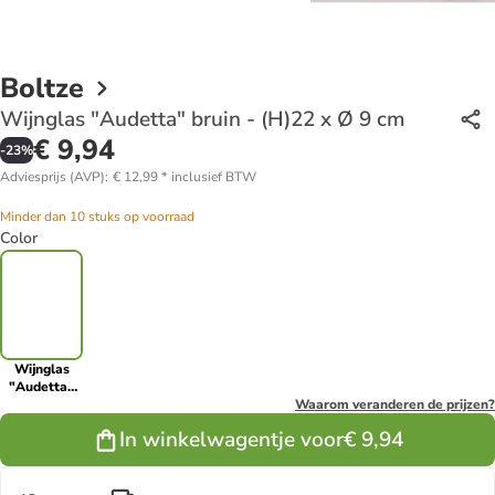
Boltze
Wijnglas "Audetta" bruin - (H)22 x Ø 9 cm
€ 9,94
-
23
%
Adviesprijs (AVP)
:
€ 12,99
*
inclusief BTW
Minder dan 10 stuks op voorraad
Color
Wijnglas
"Audetta"
bruin - (H)22
Waarom veranderen de prijzen?
x Ø 9 cm
In winkelwagentje voor
€ 9,94