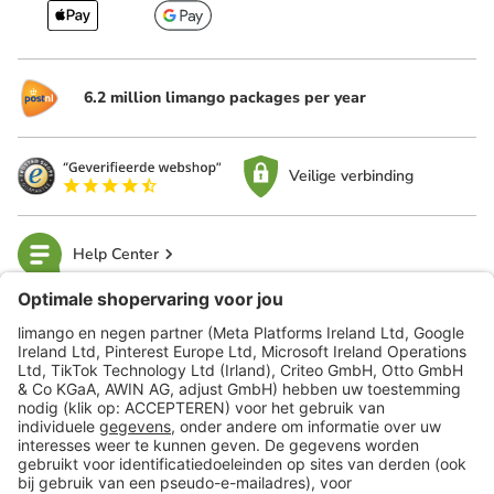
6.2 million limango packages per year
Veilige verbinding
Help Center
limango
Veilig winkelen
Klantenservice
Shop