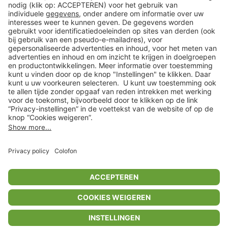
Klantenservice
Shop
Acties
limango.de
limango.pl
In winkelwagentje voor
€ 22,99
* Op basis van de adviesprijs van de fabrikant
** Alle prijsopgaven zijn inclusief belasting en exclusief verzendkosten
ᵃ Bij een minimale bestelwaarde van €15.
ᶜ Alle informatie & voorwaarden op
www.limango.nl/invite