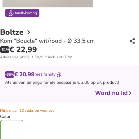
family
korting
Boltze
Kom "Boucle" wit/rood - Ø 33,5 cm
€ 22,99
-
61
%
Adviesprijs (AVP)
:
€ 59,99
*
inclusief BTW
€ 20,99
met
family
-65%
Als lid van
limango family
bespaar je € 2,00 op dit product!
Word nu lid
Minder dan 10 stuks op voorraad
Color