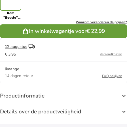
Kom
"Boucle"
wit/rood - Ø
Waarom veranderen de prijzen?
33,5 cm
In winkelwagentje voor
€ 22,99
12 augustus
€ 3,95
Verzendkosten
limango
14 dagen retour
FAQ bekijken
Productinformatie
Details over de productveiligheid