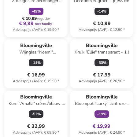
2-delige set: decohangers
Decoboeket groen - (L)58 cm
"Griselda" wit - (L)11,5 cm
-
49
%
-
14
%
€ 10,99
regulier
€ 9,99
€ 10,99
met family
Adviesprijs (AVP)
:
€ 19,90
*
Adviesprijs (AVP)
:
€ 12,90
*
Bloomingville
Bloomingville
Wijnglas "Noemi"
Kruik "Ellie" transparant - 1 l
transparant/blauw - 220 ml
-
14
%
-
33
%
€ 16,99
€ 17,99
Adviesprijs (AVP)
:
€ 19,90
*
Adviesprijs (AVP)
:
€ 26,90
*
family
exclusief
Bloomingville
Bloomingville
Kom "Amalia" crème/blauw -
Bloempot "Larky" lichtroze -
Ø 24 cm
(H)16 x Ø 11 cm
-
52
%
-
19
%
€ 32,99
€ 19,99
Adviesprijs (AVP)
:
€ 69,90
*
Adviesprijs (AVP)
:
€ 24,90
*