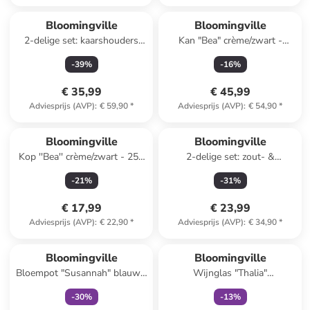
Bloomingville
Bloomingville
2-delige set: kaarshouders
Kan "Bea" crème/zwart -
''Mamie'' beige/bruin
(H)19,5 x Ø 12 cm
-
39
%
-
16
%
€ 35,99
€ 45,99
Adviesprijs (AVP)
:
€ 59,90
*
Adviesprijs (AVP)
:
€ 54,90
*
Bloomingville
Bloomingville
Kop ''Bea'' crème/zwart - 250
2-delige set: zout- &
ml
peperstrooier bruin - (H)12 x
-
21
%
-
31
%
Ø 6,5 cm
€ 17,99
€ 23,99
Adviesprijs (AVP)
:
€ 22,90
*
Adviesprijs (AVP)
:
€ 34,90
*
family
exclusief
family
exclusief
Bloomingville
Bloomingville
Bloempot "Susannah" blauw -
Wijnglas "Thalia"
(H)10 x Ø 12 cm
transparant/meerkleurig - 250
-
30
%
-
13
%
ml