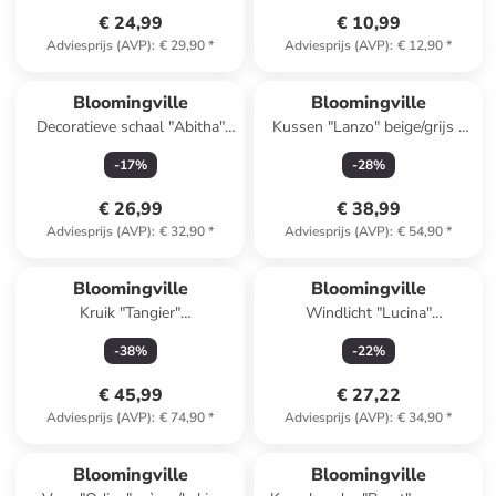
€ 24,99
€ 10,99
Adviesprijs (AVP)
:
€ 29,90
*
Adviesprijs (AVP)
:
€ 12,90
*
Bloomingville
Bloomingville
Decoratieve schaal "Abitha"
Kussen "Lanzo" beige/grijs -
beige - (L)19,5 cm
(L)50 x (B)35 cm
-
17
%
-
28
%
€ 26,99
€ 38,99
Adviesprijs (AVP)
:
€ 32,90
*
Adviesprijs (AVP)
:
€ 54,90
*
Bloomingville
Bloomingville
Kruik "Tangier"
Windlicht "Lucina"
mintgroen/oranje - 2,14 l
zilverkleurig - (H)20 x Ø 11
-
38
%
-
22
%
cm
€ 45,99
€ 27,22
Adviesprijs (AVP)
:
€ 74,90
*
Adviesprijs (AVP)
:
€ 34,90
*
family
exclusief
Bloomingville
Bloomingville