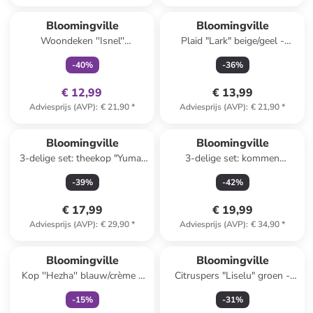
family
exclusief
Bloomingville
Bloomingville
Woondeken ''Isnel''
Plaid "Lark" beige/geel -
meerkleurig - (L)160 x (B)130
(L)160 x (B)130 cm
-
40
%
-
36
%
cm
€ 12,99
€ 13,99
Adviesprijs (AVP)
:
€ 21,90
*
Adviesprijs (AVP)
:
€ 21,90
*
Bloomingville
Bloomingville
3-delige set: theekop "Yuma"
3-delige set: kommen
beige/wit - 250 ml
"Primrose" beige - 250 ml
-
39
%
-
42
%
€ 17,99
€ 19,99
Adviesprijs (AVP)
:
€ 29,90
*
Adviesprijs (AVP)
:
€ 34,90
*
family
exclusief
Bloomingville
Bloomingville
Kop ''Hezha'' blauw/crème -
Citruspers "Liselu" groen -
260 ml
(H)15,5 x Ø 17 cm
-
15
%
-
31
%