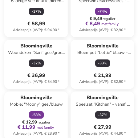
6-delige set: knuffeldieren
Speelwinkelaccessoires -
"Animal Friends" - vanaf de
vanaf 3 jaar
-
37
%
-
74
%
geboorte
€ 9,49
regulier
€ 58,99
€ 8,49
met family
Adviesprijs (AVP)
:
€ 94,90
*
Adviesprijs (AVP)
:
€ 32,90
*
Bloomingville
Bloomingville
Woondeken ''Sari'' geel/groen
Bloempot "Lottie" blauw -
- (L)150 x (B)130 cm
(H)16 x Ø 17 cm
-
32
%
-
33
%
€ 36,99
€ 21,99
Adviesprijs (AVP)
:
€ 54,90
*
Adviesprijs (AVP)
:
€ 32,90
*
family
korting
Bloomingville
Bloomingville
Mobiel "Moony" geel/blauw
Speelset "Kitchen" - vanaf 2
jaar
-
58
%
-
37
%
€ 12,99
regulier
€ 11,99
€ 27,99
met family
Adviesprijs (AVP)
:
€ 28,90
*
Adviesprijs (AVP)
:
€ 44,90
*