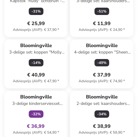
Kapstok "Rudy" lichtbruin -
3-delige set: kaarshouders
(B)42 x (H)14 cm
bruin/lichtbruin/mosterdgeel -
-
31
%
-
51
%
(B)19 x (H)7 x (D)6cm
€ 25,99
€ 11,99
Adviesprijs (AVP)
:
€ 37,90
*
Adviesprijs (AVP)
:
€ 24,90
*
Bloomingville
Bloomingville
3-delige set: koppen "Molly"
4-delige set: koppen ''Sheen''
blauw - (H)9,5 x Ø 9,5 cm
lichtbruin/turquoise - 400 ml
-
14
%
-
49
%
€ 40,99
€ 37,99
Adviesprijs (AVP)
:
€ 47,90
*
Adviesprijs (AVP)
:
€ 74,90
*
family
exclusief
Bloomingville
Bloomingville
3-delige kinderserviesset
2-delige set: kaarshouders
"Charlie" wit/lichtblauw
''Missy'' lichtblauw/beige
-
32
%
-
34
%
€ 36,99
€ 38,99
Adviesprijs (AVP)
:
€ 54,90
*
Adviesprijs (AVP)
:
€ 59,90
*