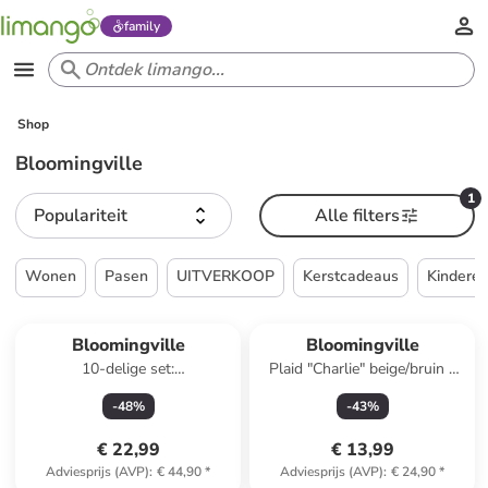
family
Shop
Bloomingville
1
Populariteit
Alle filters
Wonen
Pasen
UITVERKOOP
Kerstcadeaus
Kindere
Bloomingville
Bloomingville
10-delige set:
Plaid "Charlie" beige/bruin -
theelichthouders "Sanga"
(L)160 x (B)130 cm
-
48
%
-
43
%
meerkleurig
€ 22,99
€ 13,99
Adviesprijs (AVP)
:
€ 44,90
*
Adviesprijs (AVP)
:
€ 24,90
*