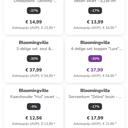
Ontbijtbord ''Dorothy''
Besen zwart - (L)38 cm
wit/blauw/lichtroze - Ø 20 cm
-
37
%
-
17
%
€ 14,99
€ 13,99
Adviesprijs (AVP)
:
€ 23,90
*
Adviesprijs (AVP)
:
€ 16,90
*
family
exclusief
Bloomingville
Bloomingville
3-delige set: zout &
4-delige set: koppen ''Lyre''
peperstrooier "Limone"
wit/blauw - 250 ml
-
30
%
-
30
%
geel/groen - (H)8,5 cm
€ 37,99
€ 37,99
Adviesprijs (AVP)
:
€ 54,90
*
Adviesprijs (AVP)
:
€ 54,90
*
Bloomingville
Bloomingville
Kaarshouder "Hui" zwart -
Serveerkom "Zeline" bruin - Ø
(H)41 x Ø 7 cm
15 cm
-
9
%
-
17
%
€ 12,56
€ 17,99
Adviesprijs (AVP)
:
€ 13,90
*
Adviesprijs (AVP)
:
€ 21,90
*