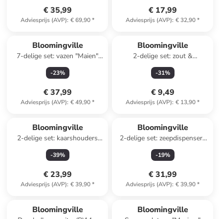
€ 35,99
€ 17,99
Adviesprijs (AVP)
:
€ 69,90
*
Adviesprijs (AVP)
:
€ 32,90
*
Bloomingville
Bloomingville
7-delige set: vazen "Maien"
2-delige set: zout &
meerkleurig
peperstrooier "Chase"
-
23
%
-
31
%
wit/bruin - (H)4,5 cm
€ 37,99
€ 9,49
Adviesprijs (AVP)
:
€ 49,90
*
Adviesprijs (AVP)
:
€ 13,90
*
Bloomingville
Bloomingville
2-delige set: kaarshouders
2-delige set: zeepdispensers
''Caty'' wit/lichtbruin
"Cheran" groen/beige
-
39
%
-
19
%
€ 23,99
€ 31,99
Adviesprijs (AVP)
:
€ 39,90
*
Adviesprijs (AVP)
:
€ 39,90
*
family
korting
family
exclusief
Bloomingville
Bloomingville