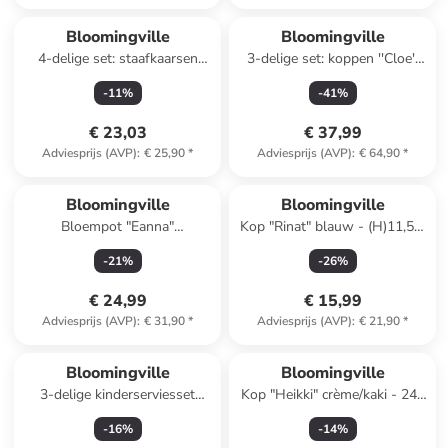
Bloomingville
Bloomingville
4-delige set: staafkaarsen
3-delige set: koppen ''Cloe''
"Frost" grijs - 4x 75 g
beige/blauw - 400 ml
-
11
%
-
41
%
€ 23,03
€ 37,99
Adviesprijs (AVP)
:
€ 25,90
*
Adviesprijs (AVP)
:
€ 64,90
*
Bloomingville
Bloomingville
Bloempot "Eanna"
Kop "Rinat" blauw - (H)11,5 x
wit/meerkleurig - (H)8 x Ø
Ø 9,5 cm
-
21
%
-
26
%
12,5 cm
€ 24,99
€ 15,99
Adviesprijs (AVP)
:
€ 31,90
*
Adviesprijs (AVP)
:
€ 21,90
*
Bloomingville
Bloomingville
3-delige kinderserviesset
Kop "Heikki" crème/kaki - 240
crème
ml
-
16
%
-
14
%