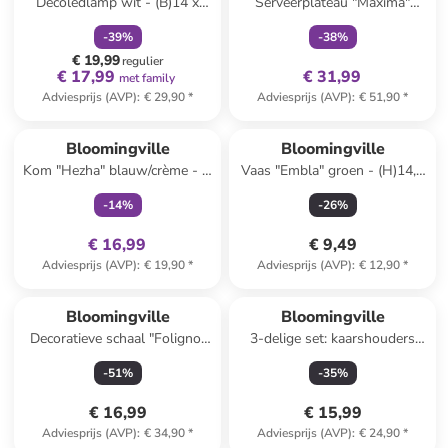
Decoledlamp wit - (B)14 x
Serveerplateau "Maxima"
(H)15 x (D)12 cm
blauw/geel - (L)29 x (B)16,5
-
39
%
-
38
%
cm
€ 19,99
regulier
€ 17,99
€ 31,99
met family
Adviesprijs (AVP)
:
€ 29,90
*
Adviesprijs (AVP)
:
€ 51,90
*
family
exclusief
Bloomingville
Bloomingville
Kom "Hezha" blauw/crème - Ø
Vaas "Embla" groen - (H)14,5
13 cm
x Ø 6 cm
-
14
%
-
26
%
€ 16,99
€ 9,49
Adviesprijs (AVP)
:
€ 19,90
*
Adviesprijs (AVP)
:
€ 12,90
*
Bloomingville
Bloomingville
Decoratieve schaal "Foligno"
3-delige set: kaarshouders
wit - (B)27 x (H)6 x (D)14 cm
''Blanchard'' wit/bruin
-
51
%
-
35
%
€ 16,99
€ 15,99
Adviesprijs (AVP)
:
€ 34,90
*
Adviesprijs (AVP)
:
€ 24,90
*