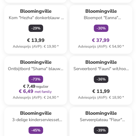
family
exclusief
Bloomingville
Bloomingville
Kom "Hezha" donkerblauw -
Bloempot "Eanna"
Ø 13 cm
wit/meerkleurig - (H)14 x Ø
-
29
%
-
30
%
19,5 cm
€ 13,99
€ 37,99
Adviesprijs (AVP)
:
€ 19,90
*
Adviesprijs (AVP)
:
€ 54,90
*
family
korting
Bloomingville
Bloomingville
Ontbijtbord "Shama" blauw -
Serveerbord "Fauni" wit/rood
Ø 20,5 cm
- (L)15 x (B)11,5 cm
-
73
%
-
36
%
€ 7,49
regulier
€ 6,49
€ 11,99
met family
Adviesprijs (AVP)
:
€ 24,90
*
Adviesprijs (AVP)
:
€ 18,90
*
family
exclusief
Bloomingville
Bloomingville
3-delige kinderserviesset
Serveerplateau "Fleur"
"Sweets" crème/lichtroze
wit/lichtbruin - (L27 x (B)20,5
-
45
%
-
39
%
cm