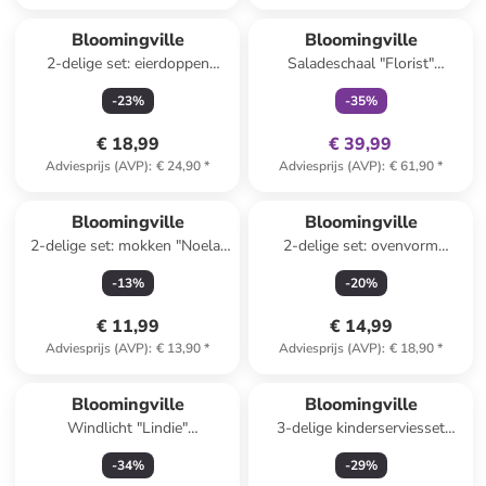
family
exclusief
Bloomingville
Bloomingville
2-delige set: eierdoppen
Saladeschaal "Florist"
"Birdy" blauw/geel - (B)8 x
meerkleurig - Ø 26,5 cm
-
23
%
-
35
%
(H)8 cm
€ 18,99
€ 39,99
Adviesprijs (AVP)
:
€ 24,90
*
Adviesprijs (AVP)
:
€ 61,90
*
Bloomingville
Bloomingville
2-delige set: mokken "Noela"
2-delige set: ovenvorm
grijs/bruin - 350 ml
"Thanos" beige - (H)8 cm
-
13
%
-
20
%
€ 11,99
€ 14,99
Adviesprijs (AVP)
:
€ 13,90
*
Adviesprijs (AVP)
:
€ 18,90
*
Bloomingville
Bloomingville
Windlicht "Lindie"
3-delige kinderserviesset
wit/grijs/lichtbruin - (H)12 x Ø
"Jesse" wit/oranje
-
34
%
-
29
%
12 cm