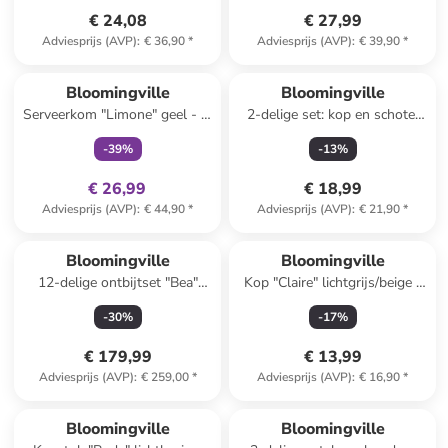
€ 24,08
€ 27,99
Adviesprijs (AVP)
:
€ 36,90
*
Adviesprijs (AVP)
:
€ 39,90
*
family
exclusief
Bloomingville
Bloomingville
Serveerkom "Limone" geel - Ø
2-delige set: kop en schotel
21 cm
"Latina" lichtroze - 220 ml
-
39
%
-
13
%
€ 26,99
€ 18,99
Adviesprijs (AVP)
:
€ 44,90
*
Adviesprijs (AVP)
:
€ 21,90
*
Bloomingville
Bloomingville
12-delige ontbijtset "Bea"
Kop "Claire" lichtgrijs/beige -
crème/zwart
450 ml
-
30
%
-
17
%
€ 179,99
€ 13,99
Adviesprijs (AVP)
:
€ 259,00
*
Adviesprijs (AVP)
:
€ 16,90
*
Bloomingville
Bloomingville