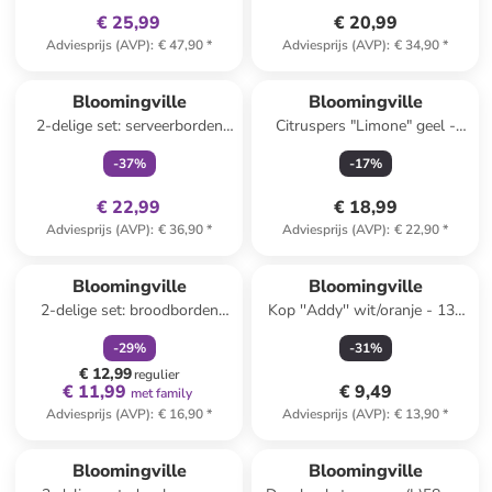
€ 25,99
€ 20,99
Adviesprijs (AVP)
:
€ 47,90
*
Adviesprijs (AVP)
:
€ 34,90
*
family
exclusief
Bloomingville
Bloomingville
2-delige set: serveerborden
Citruspers "Limone" geel -
"Maxima" wit/blauw/geel -
(L)15,5 x (B)10,5 cm
-
37
%
-
17
%
(L)15 x (B)11 cm
€ 22,99
€ 18,99
Adviesprijs (AVP)
:
€ 36,90
*
Adviesprijs (AVP)
:
€ 22,90
*
family
korting
Bloomingville
Bloomingville
2-delige set: broodborden
Kop ''Addy'' wit/oranje - 130
"Yule" wit/rood/groen - Ø 12,5
ml
-
29
%
-
31
%
cm
€ 12,99
regulier
€ 11,99
€ 9,49
met family
Adviesprijs (AVP)
:
€ 16,90
*
Adviesprijs (AVP)
:
€ 13,90
*
family
korting
Bloomingville
Bloomingville