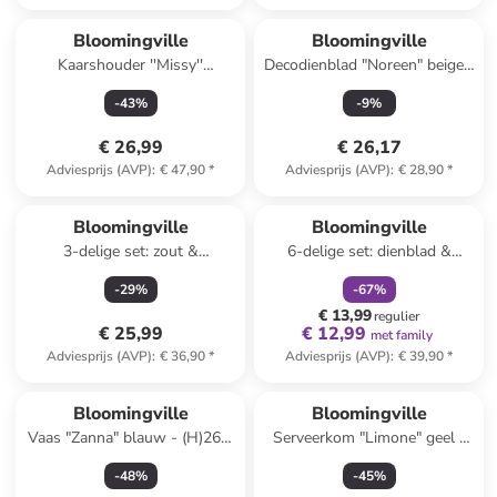
Bloomingville
Bloomingville
Kaarshouder ''Missy''
Decodienblad "Noreen" beige -
lichtroze/beige - (B)20 x
Ø 29 cm
-
43
%
-
9
%
(H)14,5 x (D)6,5 cm
€ 26,99
€ 26,17
Adviesprijs (AVP)
:
€ 47,90
*
Adviesprijs (AVP)
:
€ 28,90
*
family
korting
Bloomingville
Bloomingville
3-delige set: zout &
6-delige set: dienblad &
peperstrooier "Bea"
decoratie "Sanga"
-
29
%
-
67
%
crème/bruin - (H)11 cm
beige/lichtbruin - (H)22,5 x Ø
€ 13,99
18 cm
regulier
€ 25,99
€ 12,99
met family
Adviesprijs (AVP)
:
€ 36,90
*
Adviesprijs (AVP)
:
€ 39,90
*
Bloomingville
Bloomingville
Vaas "Zanna" blauw - (H)26 x
Serveerkom "Limone" geel -
Ø 17,5 cm
(L)26 x (B)18 cm
-
48
%
-
45
%