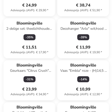
€ 24,99
€ 38,74
Adviesprijs (AVP)
:
€ 29,90
*
Adviesprijs (AVP)
:
€ 51,90
*
Bloomingville
Bloomingville
2-delige set: theelichthouders
Decohanger "Arlo" wit/rood -
"Rosslin" bruin
(L)22 cm
-
35
%
-
39
%
€ 11,51
€ 11,99
Adviesprijs (AVP)
:
€ 17,90
*
Adviesprijs (AVP)
:
€ 19,90
*
Bloomingville
Bloomingville
Geurkaars "Citrus Crush"
Vaas "Embla" roze - (H)14,5 x
lichtblauw - 335 g
Ø 6 cm
-
31
%
-
14
%
€ 23,99
€ 10,99
Adviesprijs (AVP)
:
€ 34,90
*
Adviesprijs (AVP)
:
€ 12,90
*
Bloomingville
Bloomingville