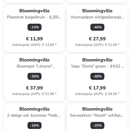
Bloomingville
Bloomingville
Placemat beige/bruin - (L)50 x
Voorraadpot wit/geel/oranje -
(B)35 cm
(H)12 x Ø 11 cm
-
13
%
-
46
%
€ 11,99
€ 27,99
Adviesprijs (AVP)
:
€ 13,90
*
Adviesprijs (AVP)
:
€ 51,90
*
Bloomingville
Bloomingville
Bloempot "Limone"
Vaas "Zenta" groen - (H)32 x
crème/geel - (H)16 x Ø 16,5
Ø 13 cm
-
26
%
-
48
%
cm
€ 37,99
€ 17,99
Adviesprijs (AVP)
:
€ 51,90
*
Adviesprijs (AVP)
:
€ 34,90
*
Bloomingville
Bloomingville
2-delige set: kommen "Heikki"
Serveerkom "Alcott" wit/beige
bruin/wit - Ø 12 cm
- Ø 21 cm
-
16
%
-
25
%