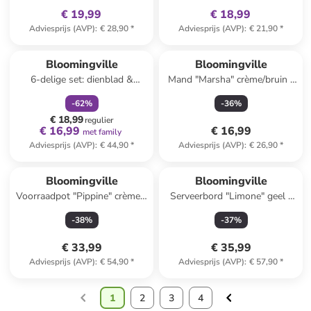
€ 19,99
€ 18,99
Adviesprijs (AVP)
:
€ 28,90
*
Adviesprijs (AVP)
:
€ 21,90
*
family
korting
Bloomingville
Bloomingville
6-delige set: dienblad &
Mand "Marsha" crème/bruin -
decoratie "Sanga"
(B)21 x (H)18 x (D)12 cm
-
62
%
-
36
%
goudkleurig-
€ 18,99
(B)22x(H)21x(D)22cm
regulier
€ 16,99
€ 16,99
met family
Adviesprijs (AVP)
:
€ 44,90
*
Adviesprijs (AVP)
:
€ 26,90
*
Bloomingville
Bloomingville
Voorraadpot "Pippine" crème -
Serveerbord "Limone" geel -
(B)16,5 x (H)19 x (D)9,5 cm
(B)36 x (H)21 x (D)5 cm
-
38
%
-
37
%
€ 33,99
€ 35,99
Adviesprijs (AVP)
:
€ 54,90
*
Adviesprijs (AVP)
:
€ 57,90
*
1
2
3
4