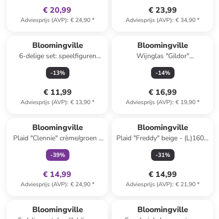
€ 20,99
€ 23,99
Adviesprijs (AVP)
:
€ 24,90
*
Adviesprijs (AVP)
:
€ 34,90
*
Bloomingville
Bloomingville
6-delige set: speelfiguren
Wijnglas "Gildor"
"Wilton" - vanaf 2 jaar
transparant/lichtbruin/groen -
-
13
%
-
14
%
490 ml
€ 11,99
€ 16,99
Adviesprijs (AVP)
:
€ 13,90
*
Adviesprijs (AVP)
:
€ 19,90
*
family
exclusief
Bloomingville
Bloomingville
Plaid "Clennie" crème/groen -
Plaid "Freddy" beige - (L)160 x
(L)160 x (B)130 cm
(B)130 cm
-
39
%
-
31
%
€ 14,99
€ 14,99
Adviesprijs (AVP)
:
€ 24,90
*
Adviesprijs (AVP)
:
€ 21,90
*
family
korting
Bloomingville
Bloomingville