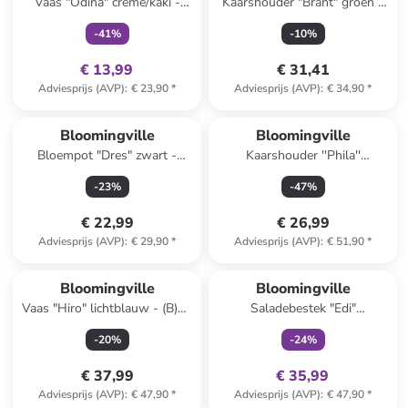
Vaas "Odina" crème/kaki -
Kaarshouder "Brant" groen -
(H)21 x Ø 9 cm
(H)20 x Ø 8 cm
-
41
%
-
10
%
€ 13,99
€ 31,41
Adviesprijs (AVP)
:
€ 23,90
*
Adviesprijs (AVP)
:
€ 34,90
*
Bloomingville
Bloomingville
Bloempot "Dres" zwart -
Kaarshouder ''Phila''
(H)16 x Ø 16 cm
wit/blauw - (H)17 x Ø 11 cm
-
23
%
-
47
%
€ 22,99
€ 26,99
Adviesprijs (AVP)
:
€ 29,90
*
Adviesprijs (AVP)
:
€ 51,90
*
family
exclusief
Bloomingville
Bloomingville
Vaas "Hiro" lichtblauw - (B)17
Saladebestek "Edi"
x (H)21 x (D)13,5 cm
goudkleurig - (L)26,5 cm
-
20
%
-
24
%
€ 37,99
€ 35,99
Adviesprijs (AVP)
:
€ 47,90
*
Adviesprijs (AVP)
:
€ 47,90
*