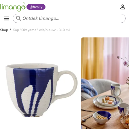
family
Shop
Kop "Okayama" wit/blauw - 310 ml