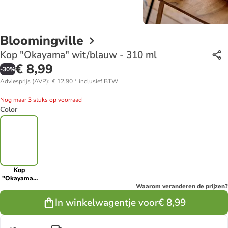
Bloomingville
Kop "Okayama" wit/blauw - 310 ml
€ 8,99
-
30
%
Adviesprijs (AVP)
:
€ 12,90
*
inclusief BTW
Nog maar 3 stuks op voorraad
Color
Kop
"Okayama"
wit/blauw -
Waarom veranderen de prijzen?
310 ml
In winkelwagentje voor
€ 8,99