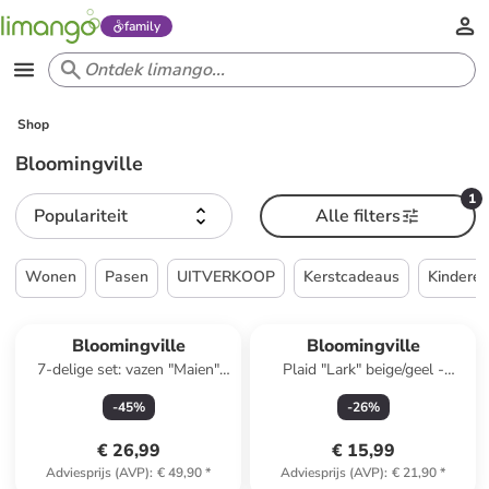
family
Shop
Bloomingville
1
Populariteit
Alle filters
Wonen
Pasen
UITVERKOOP
Kerstcadeaus
Kindere
Bloomingville
Bloomingville
7-delige set: vazen "Maien"
Plaid "Lark" beige/geel -
meerkleurig
(L)160 x (B)130 cm
-
45
%
-
26
%
€ 26,99
€ 15,99
Adviesprijs (AVP)
:
€ 49,90
*
Adviesprijs (AVP)
:
€ 21,90
*