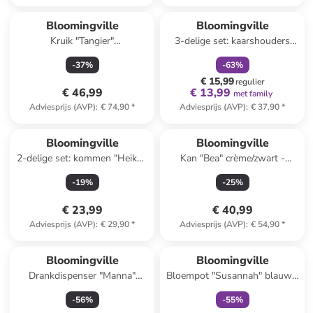
family
korting
Bloomingville
Bloomingville
Kruik "Tangier"
3-delige set: kaarshouders
mintgroen/oranje - 2,14 l
"Betiel" beige/bruin - (H)10,5 x
-
37
%
-
63
%
Ø 6 cm
€ 15,99
regulier
€ 46,99
€ 13,99
met family
Adviesprijs (AVP)
:
€ 74,90
*
Adviesprijs (AVP)
:
€ 37,90
*
Bloomingville
Bloomingville
2-delige set: kommen "Heikki"
Kan "Bea" crème/zwart -
bruin/wit - Ø 12 cm
(H)19,5 x Ø 12 cm
-
19
%
-
25
%
€ 23,99
€ 40,99
Adviesprijs (AVP)
:
€ 29,90
*
Adviesprijs (AVP)
:
€ 54,90
*
family
exclusief
Bloomingville
Bloomingville
Drankdispenser "Manna"
Bloempot "Susannah" blauw -
kleurloos/lichtbruin - (H)30 x
(H)10 x Ø 12 cm
-
56
%
-
55
%
Ø 19,5 cm