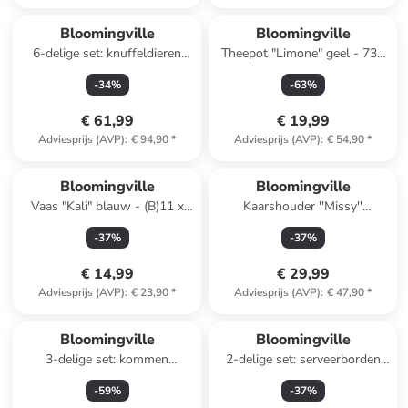
Bloomingville
Bloomingville
6-delige set: knuffeldieren
Theepot "Limone" geel - 730
"Animal Friends" - vanaf de
ml
-
34
%
-
63
%
geboorte
€ 61,99
€ 19,99
Adviesprijs (AVP)
:
€ 94,90
*
Adviesprijs (AVP)
:
€ 54,90
*
Bloomingville
Bloomingville
Vaas "Kali" blauw - (B)11 x
Kaarshouder ''Missy''
(H)16 x (D)10,5 cm
lichtroze/beige - (B)20 x
-
37
%
-
37
%
(H)14,5 x (D)6,5 cm
€ 14,99
€ 29,99
Adviesprijs (AVP)
:
€ 23,90
*
Adviesprijs (AVP)
:
€ 47,90
*
Bloomingville
Bloomingville
3-delige set: kommen
2-delige set: serveerborden
"Primrose" beige - 250 ml
"Maxima" wit/blauw/geel -
-
59
%
-
37
%
(L)15 x (B)11 cm