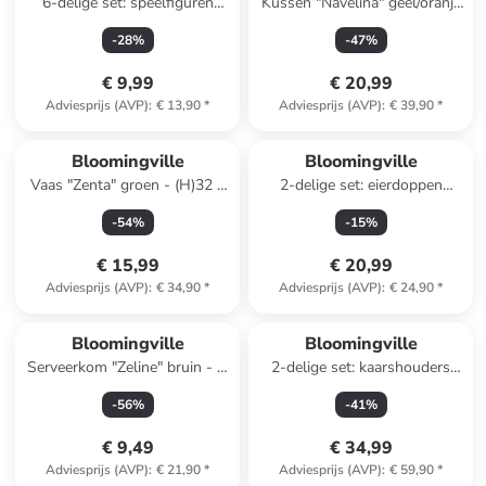
6-delige set: speelfiguren
Kussen "Navelina" geel/oranje
"Wilton" - vanaf 2 jaar
- (L)38 x (B)23 cm
-
28
%
-
47
%
€ 9,99
€ 20,99
Adviesprijs (AVP)
:
€ 13,90
*
Adviesprijs (AVP)
:
€ 39,90
*
Bloomingville
Bloomingville
Vaas "Zenta" groen - (H)32 x
2-delige set: eierdoppen
Ø 13 cm
"Birdy" blauw/geel - (B)8 x
-
54
%
-
15
%
(H)8 cm
€ 15,99
€ 20,99
Adviesprijs (AVP)
:
€ 34,90
*
Adviesprijs (AVP)
:
€ 24,90
*
Bloomingville
Bloomingville
Serveerkom "Zeline" bruin - Ø
2-delige set: kaarshouders
15 cm
''Rory'' wit/zwart
-
56
%
-
41
%
€ 9,49
€ 34,99
Adviesprijs (AVP)
:
€ 21,90
*
Adviesprijs (AVP)
:
€ 59,90
*