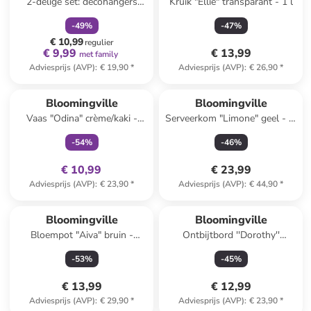
2-delige set: decohangers
Kruik "Ellie" transparant - 1 l
"Griselda" wit - (L)11,5 cm
-
49
%
-
47
%
€ 10,99
regulier
€ 9,99
€ 13,99
met family
Adviesprijs (AVP)
:
€ 19,90
*
Adviesprijs (AVP)
:
€ 26,90
*
family
exclusief
Bloomingville
Bloomingville
Vaas "Odina" crème/kaki -
Serveerkom "Limone" geel - Ø
(H)21 x Ø 9 cm
21 cm
-
54
%
-
46
%
€ 10,99
€ 23,99
Adviesprijs (AVP)
:
€ 23,90
*
Adviesprijs (AVP)
:
€ 44,90
*
Bloomingville
Bloomingville
Bloempot "Aiva" bruin -
Ontbijtbord ''Dorothy''
(H)12,5 x Ø 16 cm
wit/blauw/lichtroze - Ø 20 cm
-
53
%
-
45
%
€ 13,99
€ 12,99
Adviesprijs (AVP)
:
€ 29,90
*
Adviesprijs (AVP)
:
€ 23,90
*