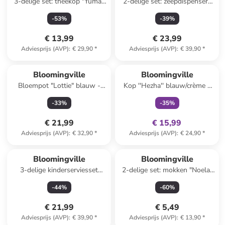
3-delige set: theekop "Yuma"
2-delige set: zeepdispensers
beige/wit - 250 ml
"Cheran" groen/beige
-
53
%
-
39
%
€ 13,99
€ 23,99
Adviesprijs (AVP)
:
€ 29,90
*
Adviesprijs (AVP)
:
€ 39,90
*
family
exclusief
Bloomingville
Bloomingville
Bloempot "Lottie" blauw -
Kop ''Hezha'' blauw/crème -
(H)16 x Ø 17 cm
260 ml
-
33
%
-
35
%
€ 21,99
€ 15,99
Adviesprijs (AVP)
:
€ 32,90
*
Adviesprijs (AVP)
:
€ 24,90
*
Bloomingville
Bloomingville
3-delige kinderserviesset
2-delige set: mokken "Noela"
"Jesse" wit/oranje
grijs/bruin - 350 ml
-
44
%
-
60
%
€ 21,99
€ 5,49
Adviesprijs (AVP)
:
€ 39,90
*
Adviesprijs (AVP)
:
€ 13,90
*