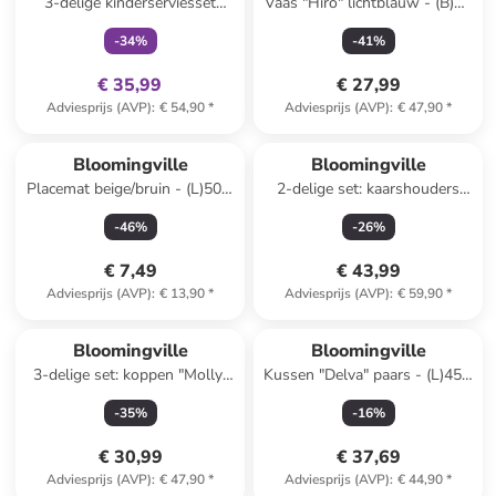
3-delige kinderserviesset
Vaas "Hiro" lichtblauw - (B)17
"Charlie" wit/lichtblauw
x (H)21 x (D)13,5 cm
-
34
%
-
41
%
€ 35,99
€ 27,99
Adviesprijs (AVP)
:
€ 54,90
*
Adviesprijs (AVP)
:
€ 47,90
*
Bloomingville
Bloomingville
Placemat beige/bruin - (L)50 x
2-delige set: kaarshouders
(B)35 cm
''Mamie'' beige/bruin
-
46
%
-
26
%
€ 7,49
€ 43,99
Adviesprijs (AVP)
:
€ 13,90
*
Adviesprijs (AVP)
:
€ 59,90
*
Bloomingville
Bloomingville
3-delige set: koppen "Molly"
Kussen "Delva" paars - (L)45 x
blauw - (H)9,5 x Ø 9,5 cm
(B)45 cm
-
35
%
-
16
%
€ 30,99
€ 37,69
Adviesprijs (AVP)
:
€ 47,90
*
Adviesprijs (AVP)
:
€ 44,90
*