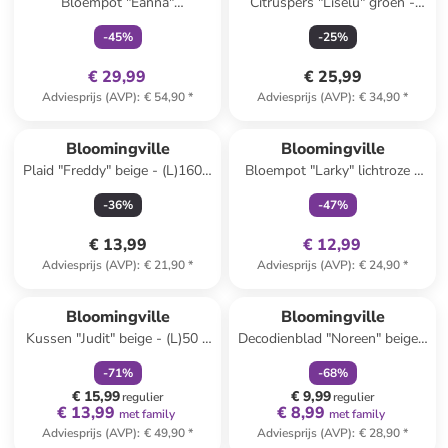
Bloempot "Eanna"
Citruspers "Liselu" groen -
wit/meerkleurig - (H)14 x Ø
(H)15,5 x Ø 17 cm
-
45
%
-
25
%
19,5 cm
€ 29,99
€ 25,99
Adviesprijs (AVP)
:
€ 54,90
*
Adviesprijs (AVP)
:
€ 34,90
*
family
exclusief
Bloomingville
Bloomingville
Plaid "Freddy" beige - (L)160 x
Bloempot "Larky" lichtroze -
(B)130 cm
(H)16 x Ø 11 cm
-
36
%
-
47
%
€ 13,99
€ 12,99
Adviesprijs (AVP)
:
€ 21,90
*
Adviesprijs (AVP)
:
€ 24,90
*
family
korting
family
korting
Bloomingville
Bloomingville
Kussen "Judit" beige - (L)50 x
Decodienblad "Noreen" beige -
(B)50 cm
Ø 29 cm
-
71
%
-
68
%
€ 15,99
€ 9,99
regulier
regulier
€ 13,99
€ 8,99
met family
met family
Adviesprijs (AVP)
:
€ 49,90
*
Adviesprijs (AVP)
:
€ 28,90
*