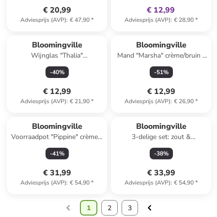
€ 20,99
€ 12,99
Adviesprijs (AVP)
:
€ 47,90
*
Adviesprijs (AVP)
:
€ 28,90
*
Bloomingville
Bloomingville
Wijnglas "Thalia"
Mand "Marsha" crème/bruin -
transparant/meerkleurig - 250
(B)21 x (H)18 x (D)12 cm
-
40
%
-
51
%
ml
€ 12,99
€ 12,99
Adviesprijs (AVP)
:
€ 21,90
*
Adviesprijs (AVP)
:
€ 26,90
*
Bloomingville
Bloomingville
Voorraadpot "Pippine" crème -
3-delige set: zout &
(B)16,5 x (H)19 x (D)9,5 cm
peperstrooier "Limone"
-
41
%
-
38
%
geel/groen - (H)8,5 cm
€ 31,99
€ 33,99
Adviesprijs (AVP)
:
€ 54,90
*
Adviesprijs (AVP)
:
€ 54,90
*
1
2
3