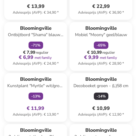
€ 13,99
€ 22,99
Adviesprijs (AVP)
:
€ 34,90
*
Adviesprijs (AVP)
:
€ 36,90
*
family
korting
family
korting
Bloomingville
Bloomingville
Ontbijtbord "Shama" blauw -
Mobiel "Moony" geel/blauw
Ø 20,5 cm
-
71
%
-
65
%
€ 7,99
€ 10,99
regulier
regulier
€ 6,99
€ 9,99
met family
met family
Adviesprijs (AVP)
:
€ 24,90
*
Adviesprijs (AVP)
:
€ 28,90
*
family
exclusief
Bloomingville
Bloomingville
Kunstplant "Myrtle" wit/groen
Decoboeket groen - (L)58 cm
- (H)100 cm
-
13
%
-
14
%
€ 11,99
€ 10,99
Adviesprijs (AVP)
:
€ 13,90
*
Adviesprijs (AVP)
:
€ 12,90
*
Bloomingville
Bloomingville