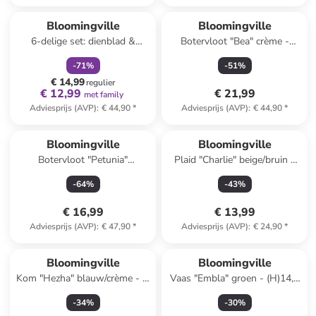
family
korting
Bloomingville
Bloomingville
6-delige set: dienblad &
Botervloot "Bea" crème -
decoratie "Sanga"
(H)10 x Ø 15 cm
-
71
%
-
51
%
goudkleurig-
€ 14,99
(B)22x(H)21x(D)22cm
regulier
€ 12,99
€ 21,99
met family
Adviesprijs (AVP)
:
€ 44,90
*
Adviesprijs (AVP)
:
€ 44,90
*
Bloomingville
Bloomingville
Botervloot "Petunia"
Plaid "Charlie" beige/bruin -
blauw/wit - (B)17 x (H)7 x
(L)160 x (B)130 cm
-
64
%
-
43
%
(D)12 cm
€ 16,99
€ 13,99
Adviesprijs (AVP)
:
€ 47,90
*
Adviesprijs (AVP)
:
€ 24,90
*
Bloomingville
Bloomingville
Kom "Hezha" blauw/crème - Ø
Vaas "Embla" groen - (H)14,5
13 cm
x Ø 6 cm
-
34
%
-
30
%