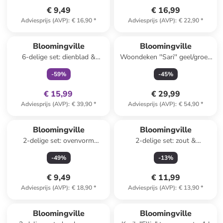
€ 9,49
€ 16,99
Adviesprijs (AVP)
:
€ 16,90
*
Adviesprijs (AVP)
:
€ 22,90
*
family
exclusief
Bloomingville
Bloomingville
6-delige set: dienblad &
Woondeken ''Sari'' geel/groen
decoratie "Sanga"
- (L)150 x (B)130 cm
-
59
%
-
45
%
beige/lichtbruin - (H)22,5 x Ø
18 cm
€ 15,99
€ 29,99
Adviesprijs (AVP)
:
€ 39,90
*
Adviesprijs (AVP)
:
€ 54,90
*
Bloomingville
Bloomingville
2-delige set: ovenvorm
2-delige set: zout &
"Thanos" beige - (H)8 cm
peperstrooier "Chase"
-
49
%
-
13
%
wit/bruin - (H)4,5 cm
€ 9,49
€ 11,99
Adviesprijs (AVP)
:
€ 18,90
*
Adviesprijs (AVP)
:
€ 13,90
*
family
korting
Bloomingville
Bloomingville