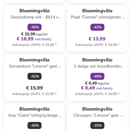
family
korting
family
exclusief
Bloomingville
Bloomingville
Decoledlamp wit - (B)14 x
Plaid "Clennie" crème/groen -
(H)15 x (D)12 cm
(L)160 x (B)130 cm
-
36
%
-
43
%
€ 20,99
regulier
€ 18,99
€ 13,99
met family
Adviesprijs (AVP)
:
€ 29,90
*
Adviesprijs (AVP)
:
€ 24,90
*
family
korting
Bloomingville
Bloomingville
Serveerkom "Limone" geel -
2-delige set: broodborden
(L)26 x (B)18 cm
"Yule" wit/rood/groen - Ø 12,5
-
51
%
-
49
%
cm
€ 9,49
regulier
€ 15,99
€ 8,49
met family
Adviesprijs (AVP)
:
€ 32,90
*
Adviesprijs (AVP)
:
€ 16,90
*
Bloomingville
Bloomingville
Kop "Claire" lichtgrijs/beige -
Citruspers "Limone" geel -
450 ml
(L)15,5 x (B)10,5 cm
-
43
%
-
25
%