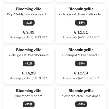
Bloomingville
Bloomingville
Kop ''Addy'' wit/oranje - 130
2-delige set: theelichthouders
ml
"Rosslin" bruin
-
31
%
-
35
%
€ 9,49
€ 11,51
Adviesprijs (AVP)
:
€ 13,90
*
Adviesprijs (AVP)
:
€ 17,90
*
Bloomingville
Bloomingville
2-delige set: kaarshouders
Bloempot "Dres" zwart -
''Missy'' lichtblauw/beige
(H)16 x Ø 16 cm
-
41
%
-
59
%
€ 34,99
€ 11,99
Adviesprijs (AVP)
:
€ 59,90
*
Adviesprijs (AVP)
:
€ 29,90
*
Bloomingville
Bloomingville
Bloempot "Eanna"
Serveerplateau "Maxima"
wit/meerkleurig - (H)8 x Ø
blauw/geel - (L)29 x (B)16,5
-
53
%
-
38
%
12,5 cm
cm