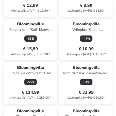
€ 12,99
€ 8,99
Adviesprijs (AVP)
:
€ 19,90
*
Adviesprijs (AVP)
:
€ 12,90
*
Bloomingville
Bloomingville
Serveerkom "Kali" blauw -
Wijnglas "Gildor"
(H)9,5 x Ø 9,5 cm
transparant/lichtbruin/groen -
-
33
%
-
44
%
490 ml
€ 15,99
€ 10,99
Adviesprijs (AVP)
:
€ 23,90
*
Adviesprijs (AVP)
:
€ 19,90
*
Bloomingville
Bloomingville
12-delige ontbijtset "Bea"
Kom "Amalia" crème/blauw -
crème/zwart
Ø 24 cm
-
55
%
-
51
%
€ 114,99
€ 33,99
Adviesprijs (AVP)
:
€ 259,00
*
Adviesprijs (AVP)
:
€ 69,90
*
family
exclusief
Bloomingville
Bloomingville