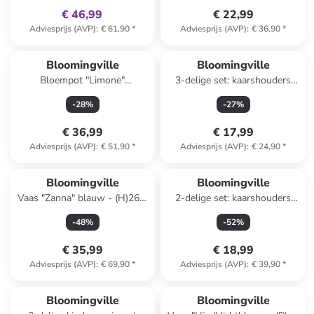
€ 46,99
€ 22,99
Adviesprijs (AVP)
:
€ 61,90
*
Adviesprijs (AVP)
:
€ 36,90
*
Bloomingville
Bloomingville
Bloempot "Limone"
3-delige set: kaarshouders
crème/geel - (H)16 x Ø 16,5
''Blanchard'' wit/bruin
-
28
%
-
27
%
cm
€ 36,99
€ 17,99
Adviesprijs (AVP)
:
€ 51,90
*
Adviesprijs (AVP)
:
€ 24,90
*
Bloomingville
Bloomingville
Vaas "Zanna" blauw - (H)26 x
2-delige set: kaarshouders
Ø 17,5 cm
''Caty'' wit/lichtbruin
-
48
%
-
52
%
€ 35,99
€ 18,99
Adviesprijs (AVP)
:
€ 69,90
*
Adviesprijs (AVP)
:
€ 39,90
*
family
exclusief
Bloomingville
Bloomingville