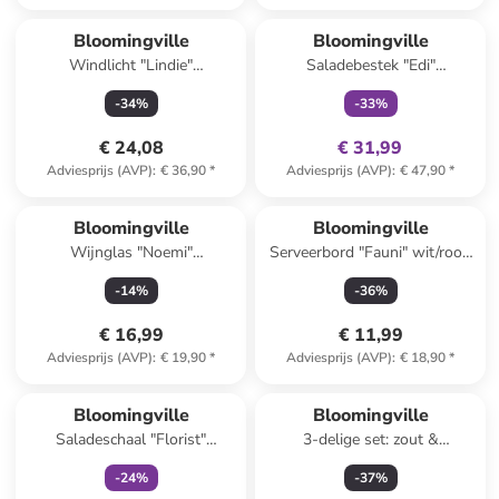
family
exclusief
Bloomingville
Bloomingville
Windlicht "Lindie"
Saladebestek "Edi"
wit/grijs/lichtbruin - (H)12 x Ø
goudkleurig - (L)26,5 cm
-
34
%
-
33
%
12 cm
€ 24,08
€ 31,99
Adviesprijs (AVP)
:
€ 36,90
*
Adviesprijs (AVP)
:
€ 47,90
*
Bloomingville
Bloomingville
Wijnglas "Noemi"
Serveerbord "Fauni" wit/rood
transparant/blauw - 220 ml
- (L)15 x (B)11,5 cm
-
14
%
-
36
%
€ 16,99
€ 11,99
Adviesprijs (AVP)
:
€ 19,90
*
Adviesprijs (AVP)
:
€ 18,90
*
family
exclusief
Bloomingville
Bloomingville
Saladeschaal "Florist"
3-delige set: zout &
meerkleurig - Ø 26,5 cm
peperstrooier "Bea"
-
24
%
-
37
%
crème/bruin - (H)11 cm