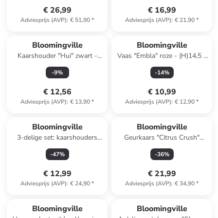
€ 26,99
€ 16,99
Adviesprijs (AVP)
:
€ 51,90
*
Adviesprijs (AVP)
:
€ 21,90
*
Bloomingville
Bloomingville
Kaarshouder "Hui" zwart -
Vaas "Embla" roze - (H)14,5 x
(H)41 x Ø 7 cm
Ø 6 cm
-
9
%
-
14
%
€ 12,56
€ 10,99
Adviesprijs (AVP)
:
€ 13,90
*
Adviesprijs (AVP)
:
€ 12,90
*
Bloomingville
Bloomingville
3-delige set: kaarshouders
Geurkaars "Citrus Crush"
bruin/lichtbruin/mosterdgeel -
lichtblauw - 335 g
-
47
%
-
36
%
(B)19 x (H)7 x (D)6cm
€ 12,99
€ 21,99
Adviesprijs (AVP)
:
€ 24,90
*
Adviesprijs (AVP)
:
€ 34,90
*
Bloomingville
Bloomingville