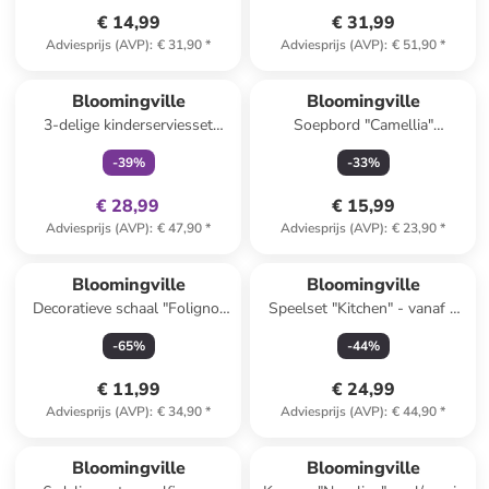
€ 14,99
€ 31,99
Adviesprijs (AVP)
:
€ 31,90
*
Adviesprijs (AVP)
:
€ 51,90
*
family
exclusief
Bloomingville
Bloomingville
3-delige kinderserviesset
Soepbord "Camellia"
"Sweets" crème/lichtroze
blauw/wit - Ø 22 cm
-
39
%
-
33
%
€ 28,99
€ 15,99
Adviesprijs (AVP)
:
€ 47,90
*
Adviesprijs (AVP)
:
€ 23,90
*
Bloomingville
Bloomingville
Decoratieve schaal "Foligno"
Speelset "Kitchen" - vanaf 2
wit - (B)27 x (H)6 x (D)14 cm
jaar
-
65
%
-
44
%
€ 11,99
€ 24,99
Adviesprijs (AVP)
:
€ 34,90
*
Adviesprijs (AVP)
:
€ 44,90
*
Bloomingville
Bloomingville