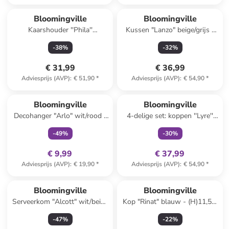
Bloomingville
Bloomingville
Kaarshouder ''Phila''
Kussen "Lanzo" beige/grijs -
wit/blauw - (H)17 x Ø 11 cm
(L)50 x (B)35 cm
-
38
%
-
32
%
€ 31,99
€ 36,99
Adviesprijs (AVP)
:
€ 51,90
*
Adviesprijs (AVP)
:
€ 54,90
*
family
exclusief
family
exclusief
Bloomingville
Bloomingville
Decohanger "Arlo" wit/rood -
4-delige set: koppen ''Lyre''
(L)22 cm
wit/blauw - 250 ml
-
49
%
-
30
%
€ 9,99
€ 37,99
Adviesprijs (AVP)
:
€ 19,90
*
Adviesprijs (AVP)
:
€ 54,90
*
Bloomingville
Bloomingville
Serveerkom "Alcott" wit/beige
Kop "Rinat" blauw - (H)11,5 x
- Ø 21 cm
Ø 9,5 cm
-
47
%
-
22
%