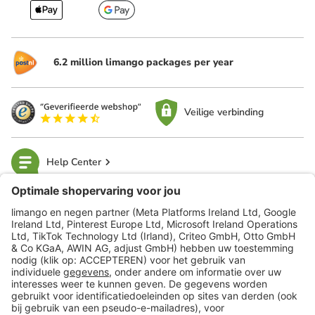
6.2 million limango packages per year
Veilige verbinding
Help Center
limango
Veilig winkelen
Klantenservice
Shop