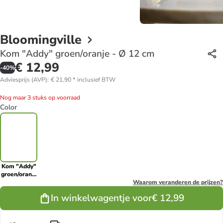
Bloomingville
Kom "Addy" groen/oranje - Ø 12 cm
€ 12,99
-
40
%
Adviesprijs (AVP)
:
€ 21,90
*
inclusief BTW
Nog maar 3 stuks op voorraad
Color
Kom "Addy"
groen/oranje
- Ø 12 cm
Waarom veranderen de prijzen?
In winkelwagentje voor
€ 12,99