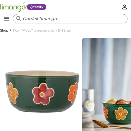
family
Shop
Kom "Addy" groen/oranje - Ø 12 cm