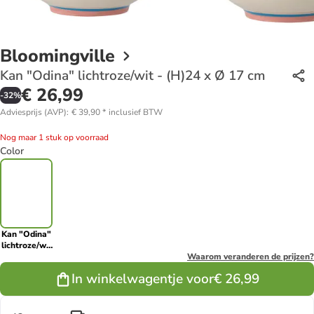
Bloomingville
Kan "Odina" lichtroze/wit - (H)24 x Ø 17 cm
€ 26,99
-
32
%
Adviesprijs (AVP)
:
€ 39,90
*
inclusief BTW
Nog maar 1 stuk op voorraad
Color
Kan "Odina"
lichtroze/wit
- (H)24 x Ø
Waarom veranderen de prijzen?
17 cm
In winkelwagentje voor
€ 26,99