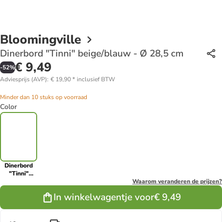
Bloomingville
Dinerbord "Tinni" beige/blauw - Ø 28,5 cm
€ 9,49
-
52
%
Adviesprijs (AVP)
:
€ 19,90
*
inclusief BTW
Minder dan 10 stuks op voorraad
Color
Dinerbord
"Tinni"
beige/blauw
Waarom veranderen de prijzen?
- Ø 28,5 cm
In winkelwagentje voor
€ 9,49