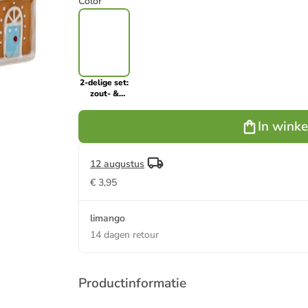
Color
2-delige set:
zout- &
peperstrooier
lichtbruin -
In wink
25 ml
12 augustus
€ 3,95
limango
14 dagen retour
Productinformatie