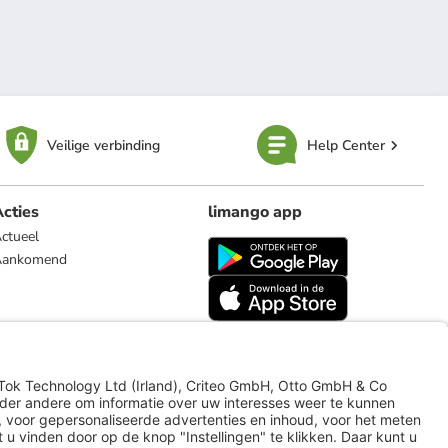
Veilige verbinding
Help Center
cties
limango app
ctueel
Aankomend
limango.de
limango.pl