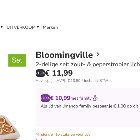
UITVERKOOP
Merken
Bloomingville
2-delige set: zout- & peperstrooier lic
€ 11,99
-
13
%
Adviesprijs (AVP)
:
€ 13,90
*
inclusief BTW
€ 10,99
met
family
-20%
Als lid van
limango family
bespaar je € 1,00 op dit
Minder dan 10 stuks op voorraad