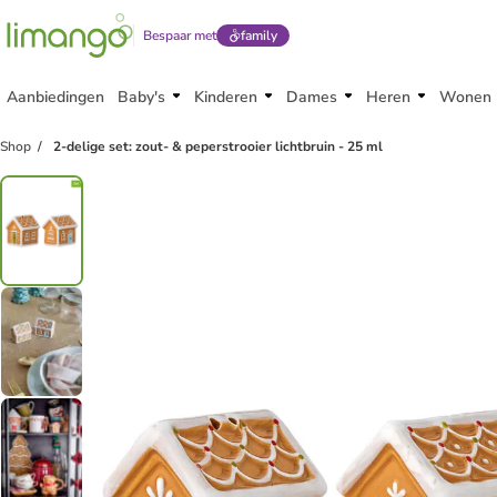
Bespaar met
family
Aanbiedingen
Baby's
Kinderen
Dames
Heren
Wonen
family
korting
Shop
2-delige set: zout- & peperstrooier lichtbruin - 25 ml