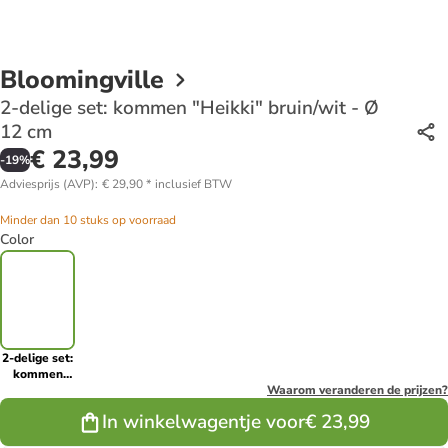
Bloomingville
2-delige set: kommen "Heikki" bruin/wit - Ø
12 cm
€ 23,99
-
19
%
Adviesprijs (AVP)
:
€ 29,90
*
inclusief BTW
Minder dan 10 stuks op voorraad
Color
2-delige set:
kommen
"Heikki"
Waarom veranderen de prijzen?
bruin/wit - Ø
In winkelwagentje voor
€ 23,99
12 cm