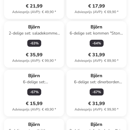
€ 21,99
€ 17,99
Adviesprijs (AVP)
:
€ 49,90
*
Adviesprijs (AVP)
:
€ 69,90
*
Björn
Björn
2-delige set: saladekommen
6-delige set: kommen "Stone"
"Scandi" donkerblauw
grijs - Ø 17,7 cm
-
63
%
-
64
%
€ 35,99
€ 31,99
Adviesprijs (AVP)
:
€ 99,90
*
Adviesprijs (AVP)
:
€ 89,90
*
Björn
Björn
6-delige set:
6-delige set: dinerborden
voorgerechtkommen "Dark"
"Cosmos" wit/beige - Ø 27,5
-
67
%
-
67
%
donkerblauw - Ø 12 cm
cm
€ 15,99
€ 31,99
Adviesprijs (AVP)
:
€ 49,90
*
Adviesprijs (AVP)
:
€ 99,90
*
Björn
Björn