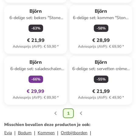
Björn
Björn
6-delige set: bekers "Stone"
6-delige set: kommen "Stone"
grijs - 150 ml
grijs - Ø 15 cm
-
63
%
-
58
%
€ 21,99
€ 28,99
Adviesprijs (AVP)
:
€ 59,90
*
Adviesprijs (AVP)
:
€ 69,90
*
family
exclusief
Björn
Björn
6-delige set: saladeschalen
6-delige set: servetten crème -
"Color" rood/geel/lichtblauw -
(L)40 x (B)40 cm
-
66
%
-
55
%
Ø 21 cm
€ 29,99
€ 21,99
Adviesprijs (AVP)
:
€ 89,90
*
Adviesprijs (AVP)
:
€ 49,90
*
1
Misschien bevallen deze producten je ook
:
Evia
Bodum
Kommen
Ontbijtborden