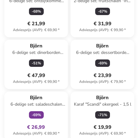
6-delige set: ontbijtkommen
2-delige set: fruitschalen "Iris"
"Color" rood/geel/lichtblauw -
wit
-
68
%
-
67
%
Ø 15 cm
€ 21,99
€ 31,99
Adviesprijs (AVP)
:
€ 69,90
*
Adviesprijs (AVP)
:
€ 99,90
*
Björn
Björn
6-delige set: dinerborden
6-delige set: dessertborden
"Genesis" lichtblauw - Ø 27
"Cosmos" wit/beige - Ø 21,5
-
51
%
-
69
%
cm
cm
€ 47,99
€ 23,99
Adviesprijs (AVP)
:
€ 99,90
*
Adviesprijs (AVP)
:
€ 79,90
*
family
exclusief
Björn
Björn
6-delige set: saladeschalen
Karaf "Scandi" okergeel - 1,5 l
"Dark" donkerblauw - Ø 21
-
69
%
-
71
%
cm
€ 26,99
€ 19,99
Adviesprijs (AVP)
:
€ 89,90
*
Adviesprijs (AVP)
:
€ 69,90
*