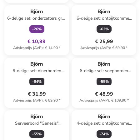
family
exclusief
Björn
Björn
6-delige set: onderzetters grijs
6-delige set: ontbijtkommen
- Ø 10 cm
"Eclipse" grijs - Ø 15 cm
-
26
%
-
62
%
€ 10,99
€ 25,99
Adviesprijs (AVP)
:
€ 14,90
*
Adviesprijs (AVP)
:
€ 69,90
*
Björn
Björn
6-delige set: dinerborden
6-delige set: soepborden
"Eclipse" grijs - Ø 26 cm
"Stellar" taupe - Ø 22,5 cm
-
64
%
-
55
%
€ 31,99
€ 48,99
Adviesprijs (AVP)
:
€ 89,90
*
Adviesprijs (AVP)
:
€ 109,90
*
Björn
Björn
Serveerbord "Genesis"
4-delige set: ontbijtkommen
grijs/beige - Ø 33 cm
"Scandi" donkerblauw - Ø
-
55
%
-
74
%
16,5 cm