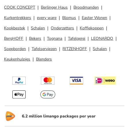
COOK CONCEPT
Berlinger Haus
Broodmanden
Kurkentrekkers
every ware
Blomus
Easter Wonen
Kookbestek
Schalen
Onderzetters
Koffiekoppen
BergHOFF
Bekers
Tognana
Tafelgerei
LEONARDO
Soepborden
Tafelserviezen
RITZENHOFF
Schalen
Keukenhulpjes
Blenders
6.2 million limango packages per year