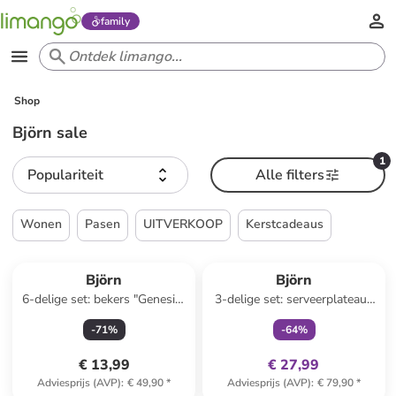
family
Shop
Björn sale
1
Populariteit
Alle filters
Wonen
Pasen
UITVERKOOP
Kerstcadeaus
family
exclusief
Björn
Björn
6-delige set: bekers "Genesis"
3-delige set: serveerplateaus
blauw - 80 ml
"Zen" grijs
-
71
%
-
64
%
€ 13,99
€ 27,99
Adviesprijs (AVP)
:
€ 49,90
*
Adviesprijs (AVP)
:
€ 79,90
*