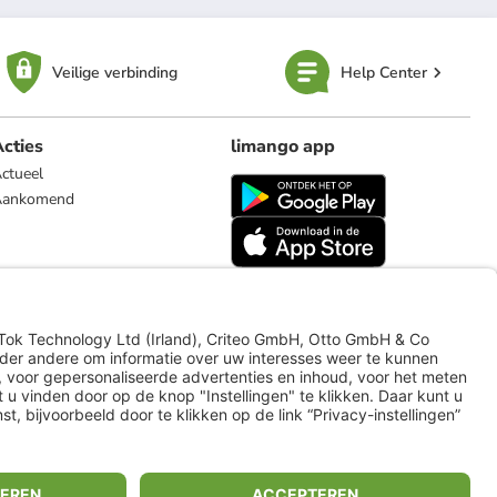
Veilige verbinding
Help Center
cties
limango app
ctueel
Aankomend
limango.de
limango.pl