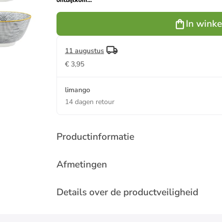
ontbijtkommen
"Eclipse"
grijs - Ø 15
In wink
cm
11 augustus
€ 3,95
limango
14 dagen retour
Productinformatie
Afmetingen
Details over de productveiligheid