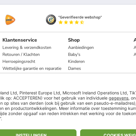
Klantenservice
Shop
A
Levering & verzendkosten
Aanbiedingen
A
Retouren / Klachten
Baby's
Herroepingsrecht
Kinderen
Wettelijke garantie en reparatie
Dames
Heren
Wonen
Merken
* Op basis van de adviesprijs van de fabrikant
** Alle prijsopgaven zijn inclusief belasting en exclusief verzendkosten
ᵃ Bij een minimale bestelwaarde van €15.