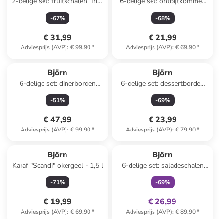
2-delige set: fruitschalen "Iris"
6-delige set: ontbijtkommen
wit
"Color" rood/geel/lichtblauw -
-
67
%
-
68
%
Ø 15 cm
€ 31,99
€ 21,99
Adviesprijs (AVP)
:
€ 99,90
*
Adviesprijs (AVP)
:
€ 69,90
*
Björn
Björn
6-delige set: dinerborden
6-delige set: dessertborden
"Genesis" lichtblauw - Ø 27
"Cosmos" wit/beige - Ø 21,5
-
51
%
-
69
%
cm
cm
€ 47,99
€ 23,99
Adviesprijs (AVP)
:
€ 99,90
*
Adviesprijs (AVP)
:
€ 79,90
*
family
exclusief
Björn
Björn
Karaf "Scandi" okergeel - 1,5 l
6-delige set: saladeschalen
"Dark" donkerblauw - Ø 21
-
71
%
-
69
%
cm
€ 19,99
€ 26,99
Adviesprijs (AVP)
:
€ 69,90
*
Adviesprijs (AVP)
:
€ 89,90
*