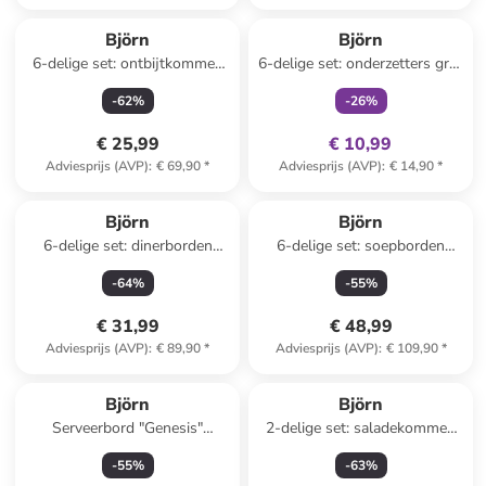
family
exclusief
Björn
Björn
6-delige set: ontbijtkommen
6-delige set: onderzetters grijs
"Eclipse" grijs - Ø 15 cm
- Ø 10 cm
-
62
%
-
26
%
€ 25,99
€ 10,99
Adviesprijs (AVP)
:
€ 69,90
*
Adviesprijs (AVP)
:
€ 14,90
*
Björn
Björn
6-delige set: dinerborden
6-delige set: soepborden
"Eclipse" grijs - Ø 26 cm
"Stellar" taupe - Ø 22,5 cm
-
64
%
-
55
%
€ 31,99
€ 48,99
Adviesprijs (AVP)
:
€ 89,90
*
Adviesprijs (AVP)
:
€ 109,90
*
Björn
Björn
Serveerbord "Genesis"
2-delige set: saladekommen
grijs/beige - Ø 33 cm
"Scandi" donkerblauw
-
55
%
-
63
%