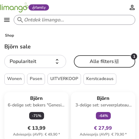
family
Shop
Björn sale
1
Populariteit
Alle filters
Wonen
Pasen
UITVERKOOP
Kerstcadeaus
family
exclusief
Björn
Björn
6-delige set: bekers "Genesis"
3-delige set: serveerplateaus
blauw - 80 ml
"Zen" grijs
-
71
%
-
64
%
€ 13,99
€ 27,99
Adviesprijs (AVP)
:
€ 49,90
*
Adviesprijs (AVP)
:
€ 79,90
*