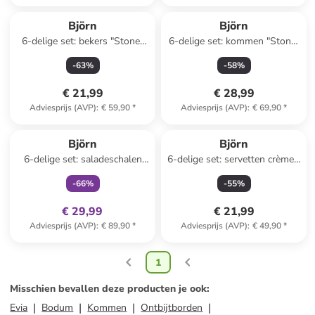
Björn
Björn
6-delige set: bekers "Stone"
6-delige set: kommen "Stone"
grijs - 150 ml
grijs - Ø 15 cm
-
63
%
-
58
%
€ 21,99
€ 28,99
Adviesprijs (AVP)
:
€ 59,90
*
Adviesprijs (AVP)
:
€ 69,90
*
family
exclusief
Björn
Björn
6-delige set: saladeschalen
6-delige set: servetten crème -
"Color" rood/geel/lichtblauw -
(L)40 x (B)40 cm
-
66
%
-
55
%
Ø 21 cm
€ 29,99
€ 21,99
Adviesprijs (AVP)
:
€ 89,90
*
Adviesprijs (AVP)
:
€ 49,90
*
1
Misschien bevallen deze producten je ook
:
Evia
Bodum
Kommen
Ontbijtborden