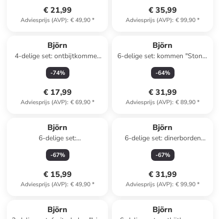
€ 21,99
€ 35,99
Adviesprijs (AVP)
:
€ 49,90
*
Adviesprijs (AVP)
:
€ 99,90
*
Björn
Björn
4-delige set: ontbijtkommen
6-delige set: kommen "Stone"
"Scandi" donkerblauw - Ø
grijs - Ø 17,7 cm
-
74
%
-
64
%
16,5 cm
€ 17,99
€ 31,99
Adviesprijs (AVP)
:
€ 69,90
*
Adviesprijs (AVP)
:
€ 89,90
*
Björn
Björn
6-delige set:
6-delige set: dinerborden
voorgerechtkommen "Dark"
"Cosmos" wit/beige - Ø 27,5
-
67
%
-
67
%
donkerblauw - Ø 12 cm
cm
€ 15,99
€ 31,99
Adviesprijs (AVP)
:
€ 49,90
*
Adviesprijs (AVP)
:
€ 99,90
*
Björn
Björn