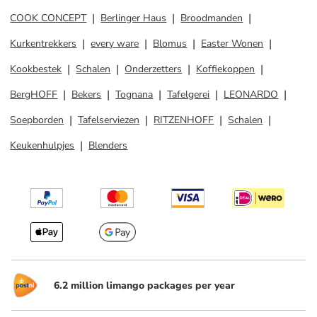
COOK CONCEPT
Berlinger Haus
Broodmanden
Kurkentrekkers
every ware
Blomus
Easter Wonen
Kookbestek
Schalen
Onderzetters
Koffiekoppen
BergHOFF
Bekers
Tognana
Tafelgerei
LEONARDO
Soepborden
Tafelserviezen
RITZENHOFF
Schalen
Keukenhulpjes
Blenders
6.2 million limango packages per year