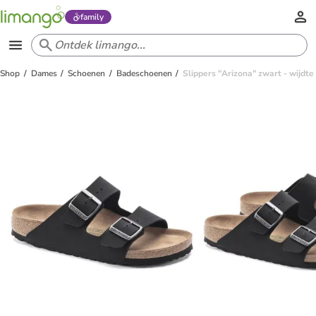
family
Shop
Dames
Schoenen
Badeschoenen
Slippers "Arizona" zwart - wijdte