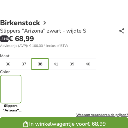
Birkenstock
Slippers "Arizona" zwart - wijdte S
€ 68,99
-
31
%
Adviesprijs (AVP)
:
€ 100,00
*
inclusief BTW
Maat
36
37
38
41
39
40
Color
Slippers
"Arizona"
zwart -
Waarom veranderen de prijzen?
wijdte S
In winkelwagentje voor
€ 68,99